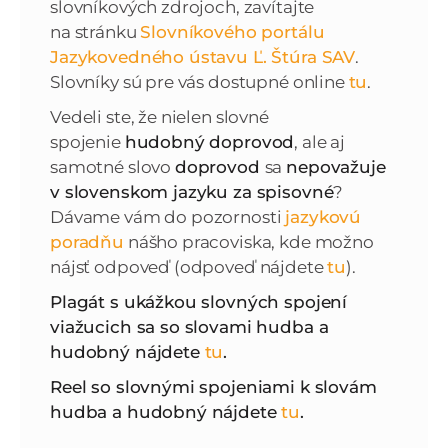
slovníkových zdrojoch, zavítajte
na stránku
Slovníkového portálu
Jazykovedného ústavu Ľ. Štúra SAV
.
Slovníky sú pre vás dostupné online
tu
.
Vedeli ste, že nielen slovné
spojenie
hudobný doprovod
, ale aj
samotné slovo
doprovod
sa
nepovažuje
v slovenskom jazyku za spisovné
?
Dávame vám do pozornosti
jazykovú
poradňu
nášho pracoviska, kde možno
nájsť odpoveď (odpoveď nájdete
tu
).
Plagát s ukážkou slovných spojení
viažucich sa so slovami hudba a
hudobný nájdete
tu
.
Reel so slovnými spojeniami k slovám
hudba a hudobný nájdete
tu
.