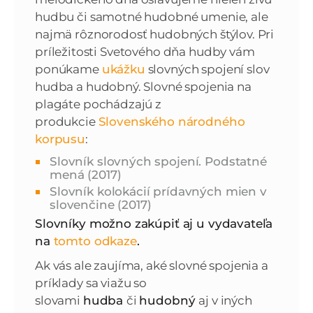
hudbu či samotné hudobné umenie, ale
najmä rôznorodosť hudobných štýlov. Pri
príležitosti Svetového dňa hudby vám
ponúkame
ukážku
slovných spojení slov
hudba a hudobný. Slovné spojenia na
plagáte pochádzajú z
produkcie
Slovenského národného
korpusu
:
Slovník slovných spojení. Podstatné
mená (2017)
Slovník kolokácií prídavných mien v
slovenčine (2017)
Slovníky možno zakúpiť aj u vydavateľa
na
tomto odkaze
.
Ak vás ale zaujíma, aké slovné spojenia a
príklady sa viažu so
slovami
hudba
či
hudobný
aj v iných