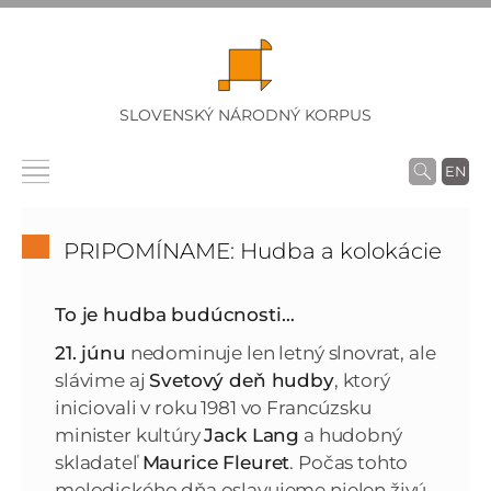
SLOVENSKÝ NÁRODNÝ KORPUS
EN
PRIPOMÍNAME: Hudba a kolokácie
To je hudba budúcnosti…
21. júnu
nedominuje len letný slnovrat, ale
slávime aj
Svetový deň hudby
, ktorý
iniciovali v roku 1981 vo Francúzsku
minister kultúry
Jack Lang
a hudobný
skladateľ
Maurice Fleuret
. Počas tohto
melodického dňa oslavujeme nielen živú