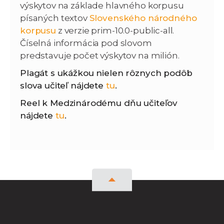
výskytov na základe hlavného korpusu
písaných textov
Slovenského národného
korpusu
z verzie prim-10.0-public-all.
Číselná informácia pod slovom
predstavuje počet výskytov na milión.
Plagát s ukážkou nielen rôznych podôb
slova učiteľ nájdete
tu
.
Reel k Medzinárodému dňu učiteľov
nájdete
tu
.