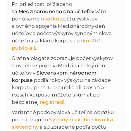
Pri príležitosti blížiaceho
sa
Medzinárodného dňa učiteľov
vám
ponúkame
ukážku
počtu výskytov
slovného spojenia Medzinárodný deň
učiteľov a počet výskytov synoným slova
učiteľ na základe korpusu
prim-10.0-
public-all
.
Graf na plagáte zobrazuje počet výskytov
slovného spojenia Medzinárodný deň
učiteľov v
Slovenskom národnom
korpuse
podľa rokov výskytu na základe
korpusu prim-10.0-public-all. Obsah a
rozsah korpusu môžete skúmať po
bezplatnej
registrácii
.
Variantné podoby slova učiteľ na obrázku
pochádzajú zo
Synonymického slovníka
slovenčiny
a sú zoradené podľa počtu