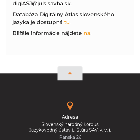
digiASJ@juls.savba.sk.
Databáza Digitálny Atlas slovenského
jazyka je dostupná
tu
.
Bližšie informácie nájdete
na
.
Adresa
Slovenský národný korpus
Jazykovedný ústav Ľ. Štúra SAV, v. v. i.
Panská 26