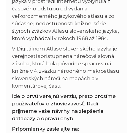
jazyka v prostredí internetu vyplynula z
časového odstupu od vydania
veľkorozmerného jazykového atlasu a zo
súčasnej nedostupnosti knižnej série
štyroch zväzkov Atlasu slovenského jazyka,
ktoré vychádzali v rokoch 1968 až 1984.
V Digitálnom Atlase slovenského jazyka je
verejnosti sprístupnená nárečová slovná
zásoba, ktorá bola pôvodne spracovaná
knižne v 4. zväzku národného makroatlasu
slovenských nárečí na mapách a v
komentárovej časti.
Ide o prvú verejnú verziu, preto prosíme
používateľov o zhovievavosť. Radi
prijmeme vaše návrhy na zlepšenie
databázy a opravu chýb.
Pripomienky zasielajte na: