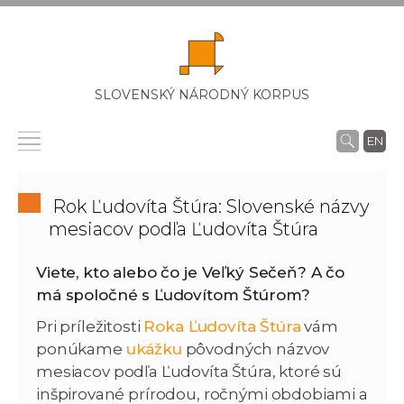
SLOVENSKÝ NÁRODNÝ KORPUS
EN
Rok Ľudovíta Štúra: Slovenské názvy
mesiacov podľa Ľudovíta Štúra
Viete, kto alebo čo je Veľký Sečeň? A čo
má spoločné s Ľudovítom Štúrom?
Pri príležitosti
Roka Ľudovíta Štúra
vám
ponúkame
ukážku
pôvodných názvov
mesiacov podľa Ľudovíta Štúra, ktoré sú
inšpirované prírodou, ročnými obdobiami a