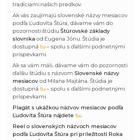
tradíciami našich predkov.
Ak vás zaujímajú slovenské názvy mesiacov
podľa Ľudovíta Štúra, dávame vám do
pozornosti štúdiu
Štúrovské základy
slovníka
od Eugena Jónu. Štúdia je
dostupná
tu
– spolu s ďalšími podnetnými
príspevkami.
Ak sa vám máli, dávame vám do pozornosti
ďalšiu štúdiu s názvom
Slovenské názvy
mesiacov
od Milana Majtána. Štúdia je
dostupná
tu
– spolu s ďalšími podnetnými
príspevkami.
Plagát s ukážkou názvov mesiacov podľa
Ľudovíta Štúra nájdete
tu
.
Reel o slovenských názvoch mesiacov
podľa Ľudovíta Štúra pri príležitosti Roka