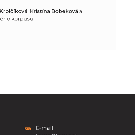
Krolčíková
,
Kristína Bobeková
a
n
e
ého korpusu.
i
x
e
t
E-mail