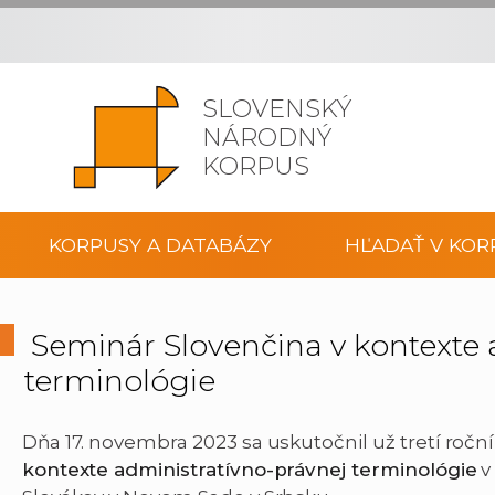
SLOVENSKÝ
NÁRODNÝ
KORPUS
KORPUSY A DATABÁZY
HĽADAŤ V KOR
Seminár Slovenčina v kontexte 
terminológie
Dňa 17. novembra 2023 sa uskutočnil už tretí roč
kontexte administratívno-právnej terminológie
v