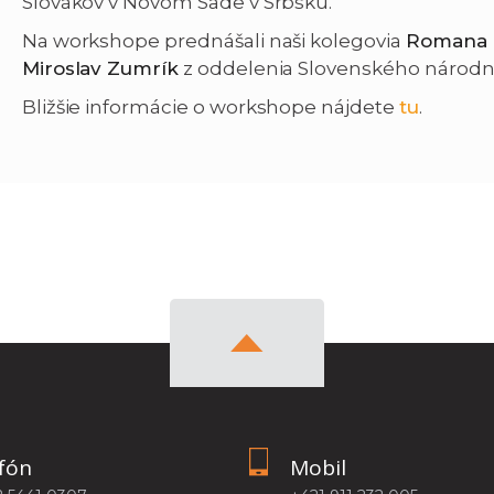
Slovákov v Novom Sade v Srbsku.
Na workshope prednášali naši kolegovia
Romana 
Miroslav Zumrík
z oddelenia Slovenského národn
Bližšie informácie o workshope nájdete
tu
.
fón
Mobil