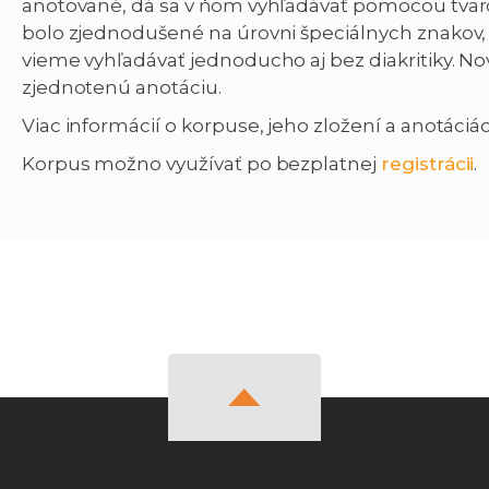
anotované, dá sa v ňom vyhľadávať pomocou tvar
bolo zjednodušené na úrovni špeciálnych znakov, 
vieme vyhľadávať jednoducho aj bez diakritiky. N
zjednotenú anotáciu.
Viac informácií o korpuse, jeho zložení a anotáci
Korpus možno využívať po bezplatnej
registrácii
.