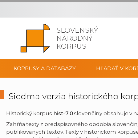
SLOVENSKÝ
NÁRODNÝ
KORPUS
KORPUSY A DATABÁZY
HĽADAŤ V KOR
Siedma verzia historického kor
Historický korpus
hist-7.0
slovenčiny obsahuje v na
Zahŕňa texty z predspisovného obdobia slovenčiny
publikovaných textov. Texty v historickom korpus