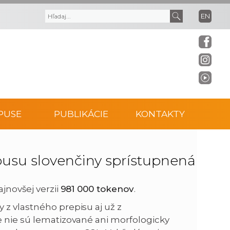
EN
V
V
y
y
h
h
ľ
ľ
PUSE
PUBLIKÁCIE
KONTAKTY
a
a
d
d
pusu slovenčiny sprístupnená
á
a
jnovšej verzii
981 000 tokenov
.
v
ť
 z vlastného prepisu aj už z
e nie sú lematizované ani morfologicky
a
t