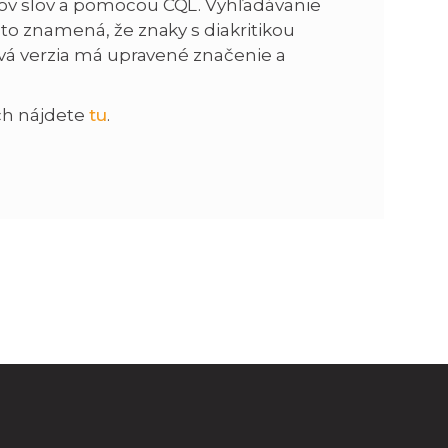
ov slov a pomocou CQL. Vyhľadávanie
to znamená, že znaky s diakritikou
n
e
ová verzia má upravené značenie a
i
x
ách nájdete
tu
.
e
t