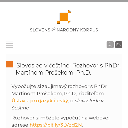
SLOVENSKÝ NÁRODNÝ KORPUS
EN
Slovosled v češtine: Rozhovor s PhDr.
Martinom Prošekom, Ph.D.
Vypočujte si zaujímavý rozhovor s PhDr.
Martinom Prošekom, Ph.D., riaditeľom
Ústavu pro jazyk český
, o
slovoslede v
češtine
.
Rozhovor si môžete vypočuť na webovej
adrese
https://bit.ly/3LVzd2N
.