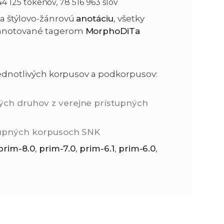
4 125 tokenov, 78 516 963 slov
 a štýlovo-žánrovú
anotáciu
, všetky
anotované tagerom
MorphoDiTa
 jednotlivých korpusov a podkorpusov:
ých druhov z verejne prístupných
stupných korpusoch SNK
prim-8.0
,
prim-7.0
,
prim-6.1
,
prim-6.0
,