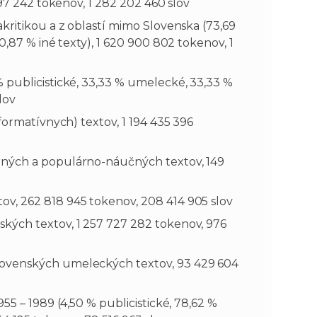
197 242 tokenov, 1 282 202 460 slov
kritikou a z oblastí mimo Slovenska (73,69
n
e
0,87 % iné texty), 1 620 900 802 tokenov, 1
i
x
 publicistické, 33,33 % umelecké, 33,33 %
lov
e
t
formatívnych) textov, 1 194 435 396
ných a populárno-náučných textov, 149
v, 262 818 945 tokenov, 208 414 905 slov
ých textov, 1 257 727 282 tokenov, 976
ovenských umeleckých textov, 93 429 604
55 – 1989 (4,50 % publicistické, 78,62 %