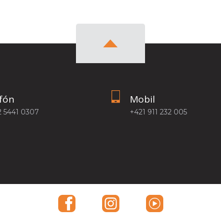
fón
Mobil
2 5441 0307
+421 911 232 005