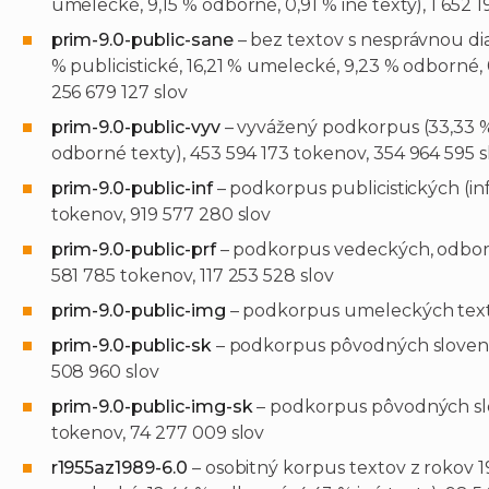
umelecké, 9,15 % odborné, 0,91 % iné texty), 1 652 
prim-9.0-public-sane
– bez textov s nesprávnou dia
% publicistické, 16,21 % umelecké, 9,23 % odborné, 
256 679 127 slov
prim-9.0-public-vyv
– vyvážený podkorpus (33,33 %
odborné texty), 453 594 173 tokenov, 354 964 595 s
prim-9.0-public-inf
– podkorpus publicistických (in
tokenov, 919 577 280 slov
prim-9.0-public-prf
– podkorpus vedeckých, odbor
581 785 tokenov, 117 253 528 slov
prim-9.0-public-img
– podkorpus umeleckých texto
prim-9.0-public-sk
– podkorpus pôvodných slovensk
508 960 slov
prim-9.0-public-img-sk
– podkorpus pôvodných sl
tokenov, 74 277 009 slov
r1955az1989-6.0
– osobitný korpus textov z rokov 19