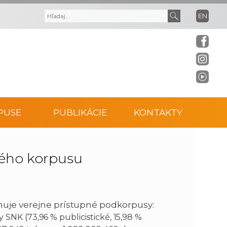
EN
V
V
y
y
h
h
ľ
ľ
PUSE
PUBLIKÁCIE
KONTAKTY
a
a
d
d
ného korpusu
á
a
v
ť
uje verejne prístupné podkorpusy:
 SNK (73,96 % publicistické, 15,98 %
a
t