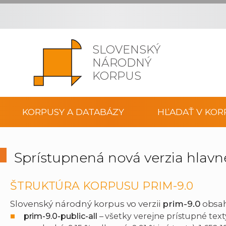
SLOVENSKÝ
NÁRODNÝ
KORPUS
KORPUSY A DATABÁZY
HĽADAŤ V KOR
Sprístupnená nová verzia hlav
ŠTRUKTÚRA KORPUSU PRIM-9.0
Slovenský národný korpus vo verzii
prim-9.0
obsah
prim-9.0-public-all
– všetky verejne prístupné texty