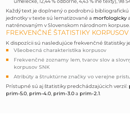
umelecké, 12,44 % odborné, 4,43 % iné texty), 98 54
Každý text je doplnený o podrobnú bibliografickú
jednotky v texte sú lematizované a
morfologicky
natrénovaným v Slovenskom národnom korpuse.
FREKVENČNÉ ŠTATISTIKY KORPUSOV
K dispozícii sú nasledujúce frekvenčné štatistiky
Všeobecná charakteristika korpusov
Frekvenčné zoznamy lem, tvarov slov a slovn
korpusov SNK
Atribúty a štruktúrne značky vo verejne prí
Prístupné sú aj štatistiky predchádzajúcich verzií:
prim-5.0
,
prim-4.0
,
prim-3.0
a
prim-2.1
.