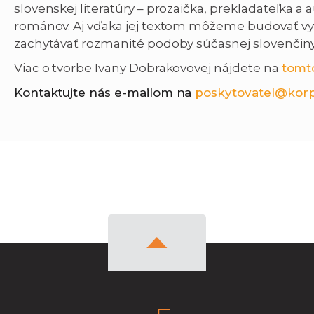
slovenskej literatúry – prozaička, prekladateľka 
románov. Aj vďaka jej textom môžeme budovať vy
zachytávať rozmanité podoby súčasnej slovenčiny
Viac o tvorbe Ivany Dobrakovovej nájdete na
tomt
Kontaktujte nás e-mailom na
poskytovatel@korp