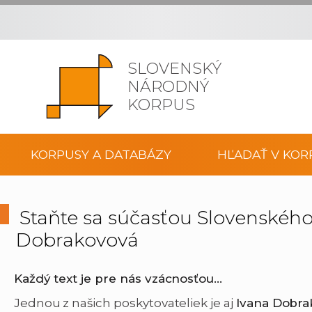
SLOVENSKÝ
NÁRODNÝ
KORPUS
KORPUSY A DATABÁZY
HĽADAŤ V KOR
Staňte sa súčasťou Slovenskéh
Dobrakovová
Každý text je pre nás vzácnosťou…
Jednou z našich poskytovateliek je aj
Ivana Dobra