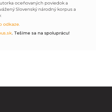
a autorka oceňovaných poviedok a
vážený Slovenský národný korpus a
n
e
.
i
x
o odkaze
.
us.sk
. Tešíme sa na spoluprácu!
e
t