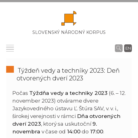
SLOVENSKÝ NÁRODNÝ KORPUS
EN
Týždeň vedy a techniky 2023: Deň
otvorených dverí 2023
Počas
Týždňa vedy a techniky 2023
(6. – 12.
november 2023) otvárame dvere
Jazykovedného ústavu Ľ. Štúra SAV, v. v. i.,
širokej verejnosti v rámci
Dňa otvorených
dverí 2023
, ktorý sa uskutoční
9.
novembra
v čase od
14:00
do
17:00
.