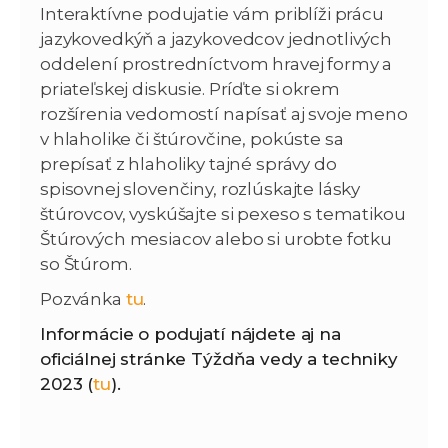
Interaktívne podujatie vám priblíži prácu
jazykovedkýň a jazykovedcov jednotlivých
oddelení prostredníctvom hravej formy a
priateľskej diskusie. Príďte si okrem
rozšírenia vedomostí napísať aj svoje meno
v hlaholike či štúrovčine, pokúste sa
prepísať z hlaholiky tajné správy do
spisovnej slovenčiny, rozlúskajte lásky
štúrovcov, vyskúšajte si pexeso s tematikou
Štúrových mesiacov alebo si urobte fotku
so Štúrom.
Pozvánka
tu
.
Informácie o podujatí nájdete aj na
oficiálnej stránke Týždňa vedy a techniky
2023 (
tu
).