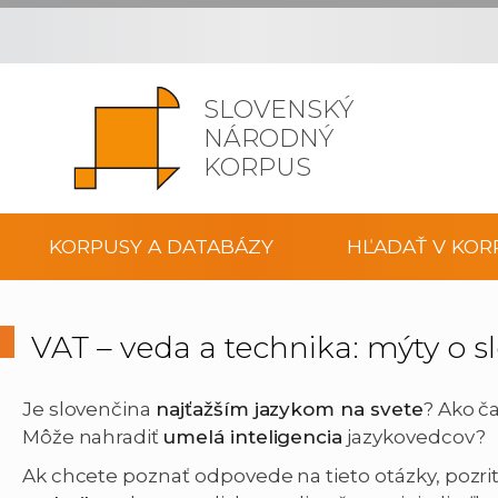
SLOVENSKÝ
NÁRODNÝ
KORPUS
KORPUSY A DATABÁZY
HĽADAŤ V KOR
VAT – veda a technika: mýty o 
Je slovenčina
najťažším jazykom na svete
? Ako č
Môže nahradiť
umelá inteligencia
jazykovedcov?
Ak chcete poznať odpovede na tieto otázky, pozri