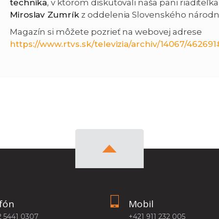
technika
, v ktorom diskutovali naša pani riaditeľk
Miroslav Zumrík
z oddelenia Slovenského národn
Magazín si môžete pozrieť na webovej adrese
https://www.rtvs.sk/televizia/archiv/14067/46269
fón
Mobil
2 5441 0307
+421 911 232 005