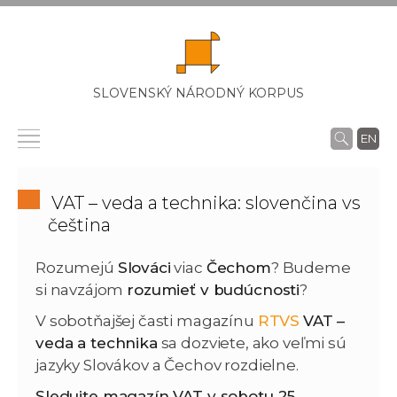
SLOVENSKÝ NÁRODNÝ KORPUS
EN
VAT – veda a technika: slovenčina vs
čeština
Rozumejú
Slováci
viac
Čechom
? Budeme
si navzájom
rozumieť v budúcnosti
?
V sobotňajšej časti magazínu
RTVS
VAT –
veda a technika
sa dozviete, ako veľmi sú
jazyky Slovákov a Čechov rozdielne.
Sledujte magazín VAT v sobotu 25.