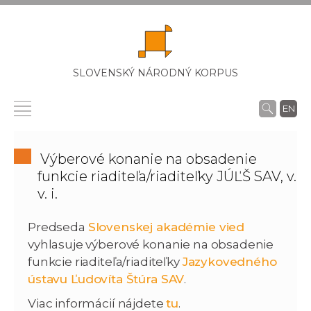
SLOVENSKÝ NÁRODNÝ KORPUS
EN
Výberové konanie na obsadenie
funkcie riaditeľa/riaditeľky JÚĽŠ SAV, v.
v. i.
Predseda
Slovenskej akadémie vied
vyhlasuje výberové konanie na obsadenie
funkcie riaditeľa/riaditeľky
Jazykovedného
ústavu Ľudovíta Štúra SAV
.
Viac informácií nájdete
tu
.