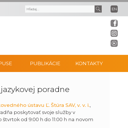
EN
V
V
y
y
h
h
ľ
ľ
PUSE
PUBLIKÁCIE
KONTAKTY
a
a
d
d
 jazykovej poradne
á
a
ovedného ústavu Ľ. Štúra SAV, v. v. i.
,
radňa poskytovať svoje služby v
v
ť
štvrtok od 9:00 h do 11:00 h na novom
a
t