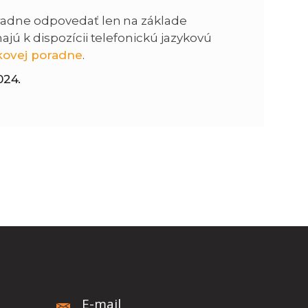
radne odpovedať len na základe
n
e
jú k dispozícii telefonickú jazykovú
kovej poradne
.
i
x
024.
e
t
E-mail