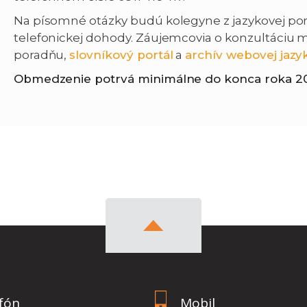
Na písomné otázky budú kolegyne z jazykovej po
telefonickej dohody. Záujemcovia o konzultáciu ma
poradňu,
slovníkový portál
a
archív webovej jazy
Obmedzenie potrvá minimálne do konca roka 2
fón
Mobil