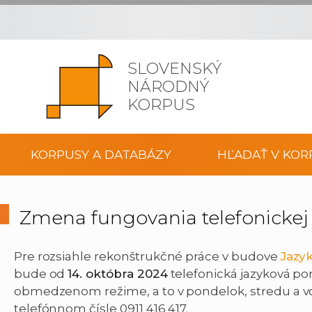
SLOVENSKÝ
NÁRODNÝ
KORPUS
KORPUSY A DATABÁZY
HĽADAŤ V KOR
Zmena fungovania telefonickej
Pre rozsiahle rekonštrukčné práce v budove
Jazyk
bude od
14. októbra 2024
telefonická jazyková po
obmedzenom režime, a to v pondelok, stredu a vo 
telefónnom čísle 0911 416 417.