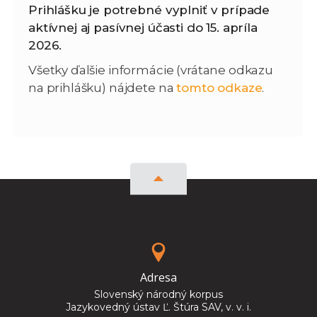
Prihlášku je potrebné vyplniť v prípade
aktívnej aj pasívnej účasti do 15. apríla
2026.
Všetky ďalšie informácie (vrátane odkazu
na prihlášku) nájdete na
tomto odkaze
.
Adresa
Slovenský národný korpus
Jazykovedný ústav Ľ. Štúra SAV, v. v. i.