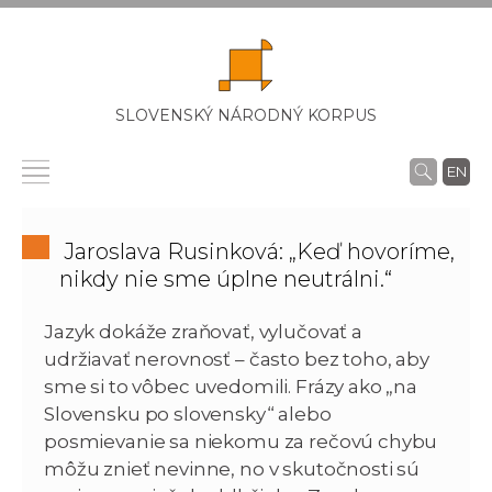
SLOVENSKÝ NÁRODNÝ KORPUS
EN
Jaroslava Rusinková: „Keď hovoríme,
nikdy nie sme úplne neutrálni.“
Jazyk dokáže zraňovať, vylučovať a
udržiavať nerovnosť – často bez toho, aby
sme si to vôbec uvedomili. Frázy ako „na
Slovensku po slovensky“ alebo
posmievanie sa niekomu za rečovú chybu
môžu znieť nevinne, no v skutočnosti sú