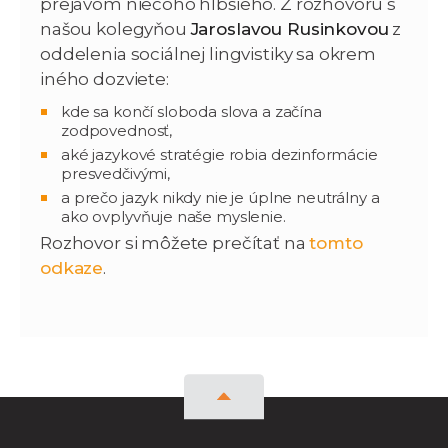
prejavom niečoho hlbšieho. Z rozhovoru s
našou kolegyňou
Jaroslavou Rusinkovou
z
oddelenia sociálnej lingvistiky sa okrem
iného dozviete:
kde sa končí sloboda slova a začína
zodpovednosť,
aké jazykové stratégie robia dezinformácie
presvedčivými,
a prečo jazyk nikdy nie je úplne neutrálny a
ako ovplyvňuje naše myslenie.
Rozhovor si môžete prečítať na
tomto
odkaze
.