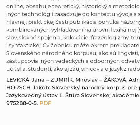
online, obsahuje teoretický, historický a metodolo
iných technológií zasadzuje do kontextu vývoja a
hlavnej, praktickej časti publikácia ponúka názo
kombinovaných vyhľadávaní na úrovni lexikálnej (v
slov, slovné spojenia, kolokácie, frazeologizmy, ter
i syntaktickej. Cvičebnicu môže okrem prekladate
Slovenského národného korpusu, ako sú lingvisti, 
zástupcovia iných vedeckých a odborných odvetví, 
učitelia, študenti, ako aj záujemcovia o jazyk z rado
LEVICKÁ, Jana – ZUMRÍK, Miroslav – ŽÁKOVÁ, Adr
HORSCH, Jakob: Slovenský národný korpus pre pr
Jazykovedný ústav Ľ. Štúra Slovenskej akadémie vie
975288-0-5.
PDF