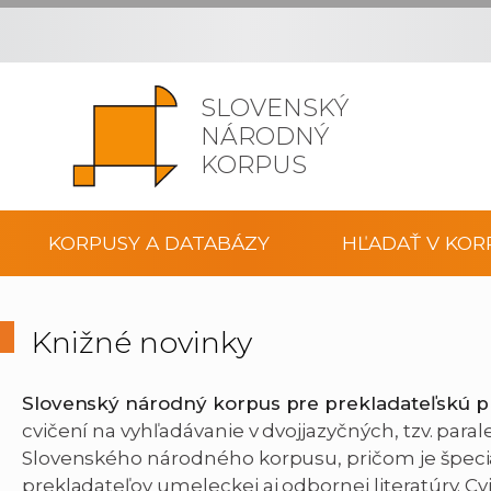
SLOVENSKÝ
NÁRODNÝ
KORPUS
KORPUSY A DATABÁZY
HĽADAŤ V KOR
Knižné novinky
Slovenský národný korpus pre prekladateľskú p
cvičení na vyhľadávanie v dvojjazyčných, tzv. par
Slovenského národného korpusu, pričom je špec
prekladateľov umeleckej aj odbornej literatúry. Cv