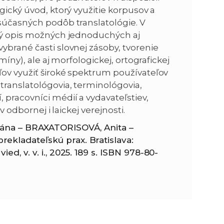
gický úvod, ktorý využitie korpusov a
 súčasných podôb translatológie. V
n
e
rný opis možných jednoduchých aj
ybrané časti slovnej zásoby, tvorenie
i
x
míny), ale aj morfologickej, ortografickej
ľov využiť široké spektrum používateľov
e
t
translatológovia, terminológovia,
pracovníci médií a vydavateľstiev,
v odbornej i laickej verejnosti.
iána – BRAXATORISOVÁ, Anita –
ekladateľskú prax. Bratislava:
d, v. v. i., 2025. 189 s. ISBN 978-80-