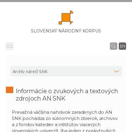
SLOVENSKÝ NÁRODNÝ KORPUS
EN
Informácie o zvukových a textových
zdrojoch AN SNK
Prevažná väčšina nahrávok zaradených do AN
SNK pochádza zo súkromných zbierok, archívov
a z fondov katedier a inštitútov viacerých
slovenských univerzít. Iba jeden z poskytnutých