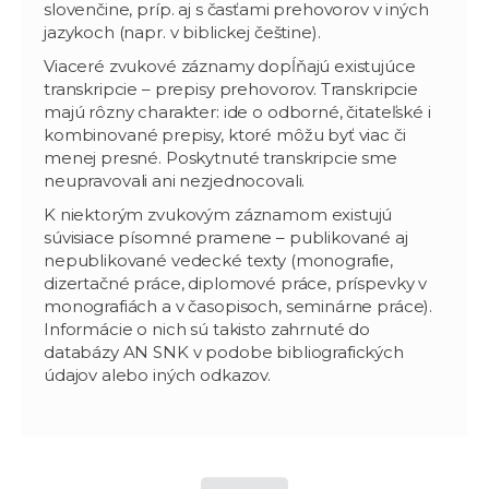
slovenčine, príp. aj s časťami prehovorov v iných
jazykoch (napr. v biblickej češtine).
Viaceré zvukové záznamy dopĺňajú existujúce
transkripcie – prepisy prehovorov. Transkripcie
majú rôzny charakter: ide o odborné, čitateľské i
kombinované prepisy, ktoré môžu byť viac či
menej presné. Poskytnuté transkripcie sme
neupravovali ani nezjednocovali.
K niektorým zvukovým záznamom existujú
súvisiace písomné pramene – publikované aj
nepublikované vedecké texty (monografie,
dizertačné práce, diplomové práce, príspevky v
monografiách a v časopisoch, seminárne práce).
Informácie o nich sú takisto zahrnuté do
databázy AN SNK v podobe bibliografických
údajov alebo iných odkazov.