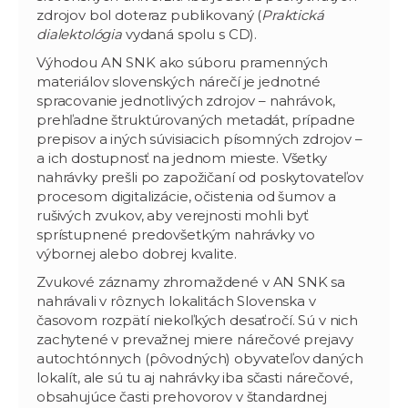
zdrojov bol doteraz publikovaný (
Praktická
dialektológia
vydaná spolu s CD).
Výhodou AN SNK ako súboru pramenných
materiálov slovenských nárečí je jednotné
spracovanie jednotlivých zdrojov – nahrávok,
prehľadne štruktúrovaných metadát, prípadne
prepisov a iných súvisiacich písomných zdrojov –
a ich dostupnosť na jednom mieste. Všetky
nahrávky prešli po zapožičaní od poskytovateľov
procesom digitalizácie, očistenia od šumov a
rušivých zvukov, aby verejnosti mohli byť
sprístupnené predovšetkým nahrávky vo
výbornej alebo dobrej kvalite.
Zvukové záznamy zhromaždené v AN SNK sa
nahrávali v rôznych lokalitách Slovenska v
časovom rozpätí niekoľkých desaťročí. Sú v nich
zachytené v prevažnej miere nárečové prejavy
autochtónnych (pôvodných) obyvateľov daných
lokalít, ale sú tu aj nahrávky iba sčasti nárečové,
obsahujúce časti prehovorov v štandardnej