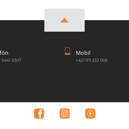
fón
Mobil
2 5441 0307
+421 911 232 005