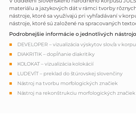
V oddelení Slovenského národného korpusu JÚĽŠ
materiálu a jazykových dát v rámci tvorby rôznyc
nástroje, ktoré sa využívajú pri vyhľadávaní v kor
nástroje, ktoré sú založené na spracovaných texto
Podrobnejšie informácie o jednotlivých nástroj
DEVELOPER – vizualizácia výskytov slov/a v korpu
DIAKRITIK – dopĺňanie diakritiky
KOLOKAT – vizualizácia kolokácií
LUDEVÍT – preklad do štúrovskej slovenčiny
Nástroj na tvorbu morfologických značiek
Nástroj na rekonštrukciu morfologických značiek