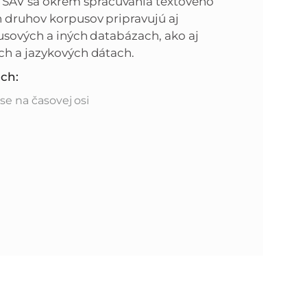
 SAV sa okrem spracúvania textového
h druhov korpusov pripravujú aj
n
e
pusových a iných databázach, ako aj
ch a jazykových dátach.
i
x
och:
e
t
se na časovej osi