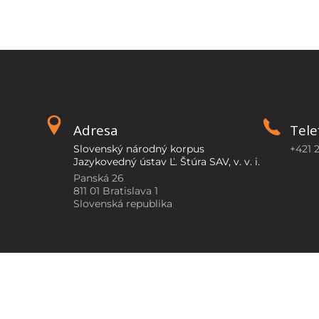
Adresa
Tele
Slovenský národný korpus
+421 
Jazykovedný ústav Ľ. Štúra SAV, v. v. i.
Panská 26
811 01 Bratislava 1
Slovenská republika