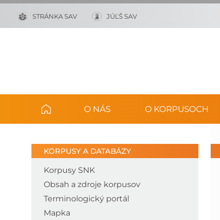
STRÁNKA SAV
JÚĽŠ SAV
O NÁS
O KORPUSOCH
KORPUSY A DATABÁZY
Korpusy SNK
Obsah a zdroje korpusov
Terminologický portál
Mapka