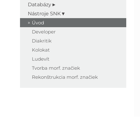
Databázy
Nástroje SNK
Úvod
Developer
Diakritik
Kolokat
Ludevít
Tvorba morf. značiek
Rekonštrukcia morf. značiek