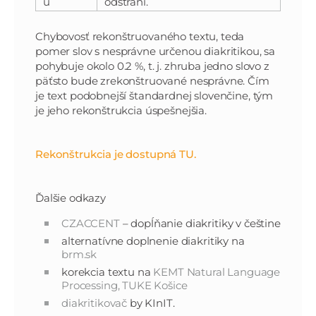
u
odstráni.
Chybovosť rekonštruovaného textu, teda
pomer slov s nesprávne určenou diakritikou, sa
pohybuje okolo 0.2 %, t. j. zhruba jedno slovo z
päťsto bude zrekonštruované nesprávne. Čím
je text podobnejší štandardnej slovenčine, tým
je jeho rekonštrukcia úspešnejšia.
Rekonštrukcia je dostupná TU.
Ďalšie odkazy
CZACCENT
– dopĺňanie diakritiky v češtine
alternatívne doplnenie diakritiky na
brm.sk
korekcia textu na
KEMT Natural Language
Processing, TUKE Košice
diakritikovač
by KInIT.