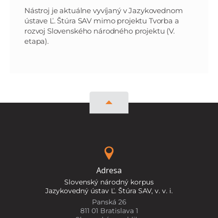
Nástroj je aktuálne vyvíjaný v Jazykovednom
ústave Ľ. Štúra SAV mimo projektu Tvorba a
rozvoj Slovenského národného projektu (V.
etapa).
Adresa
Slovenský národný korpus
Jazykovedný ústav Ľ. Štúra SAV, v. v. i.
Panská 26
811 01 Bratislava 1