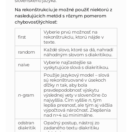
slovenského jazyka.
Na rekonštrukciu je možné použiť niektorú z
nasledujúcich metód s rôznym pomerom
chybovosť/rýchlosť:
Vyberie prvú možnosť na
first
rekonštrukciu, ktorú nájde v
texte.
Každé slovo, ktoré sa dá, nahradí
random
náhodným slovom s diakritikou.
Vyberie najčastejšie sa
naïve
vyskytujúce slová s diakritikou.
Použije jazykový model – slová
sú rekonštruované v úsekoch
dĺžky
n
tak, aby bola
pravdepodobnosť výskytu
n
-gram
výslednej vety v slovenčine čo
najvyššia. Čím vyššie
n
, tým
lepšia presnosť, ale tým aj väčšia
výpočtová náročnosť. Zlepšenia
nad n>4 sú minimálne.
odstran
Opačný postup, nástroj zo
diakritik
zadaného textu diakritiku