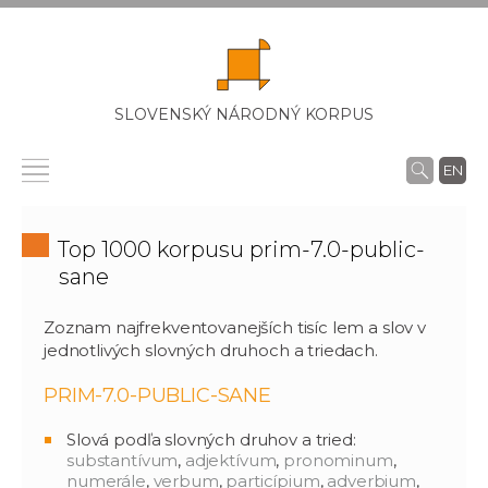
SLOVENSKÝ NÁRODNÝ KORPUS
EN
Top 1000 korpusu prim-7.0-public-
sane
Zoznam najfrekventovanejších tisíc lem a slov v
jednotlivých slovných druhoch a triedach.
PRIM-7.0-PUBLIC-SANE
Slová podľa slovných druhov a tried:
substantívum
,
adjektívum
,
pronominum
,
numerále
,
verbum
,
particípium
,
adverbium
,