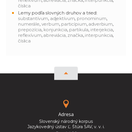
reflexívum
,
abreviácia, značka
,
interpunkcia
,
číslica
Lemy podľa slovných druhov a tried:
substantívum
,
adjektívum
,
pronominum
,
numerále
,
verbum
,
particípium
,
adverbium
,
prepozícia
,
konjunkcia
,
partikula
,
interjekcia
,
reflexívum
,
abreviácia, značka
,
interpunkcia
,
číslica
Adresa
Slovenský národný korpus
Jazykovedný ústav Ľ. Štúra SAV, v. v. i.