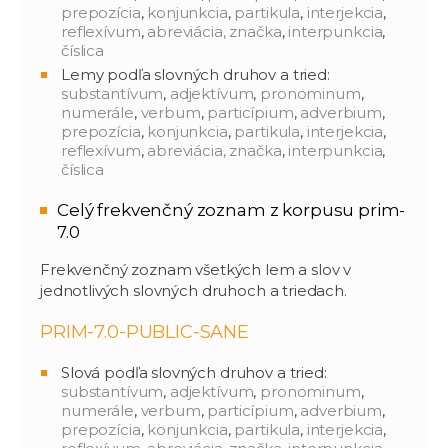
prepozícia
,
konjunkcia
,
partikula
,
interjekcia
,
reflexívum
,
abreviácia, značka
,
interpunkcia
,
číslica
Lemy podľa slovných druhov a tried:
substantívum
,
adjektívum
,
pronominum
,
numerále
,
verbum
,
particípium
,
adverbium
,
prepozícia
,
konjunkcia
,
partikula
,
interjekcia
,
reflexívum
,
abreviácia, značka
,
interpunkcia
,
číslica
Celý frekvenčný zoznam z korpusu prim-
7.0
Frekvenčný zoznam všetkých lem a slov v
jednotlivých slovných druhoch a triedach.
PRIM-7.0-PUBLIC-SANE
Slová podľa slovných druhov a tried:
substantívum
,
adjektívum
,
pronominum
,
numerále
,
verbum
,
particípium
,
adverbium
,
prepozícia
,
konjunkcia
,
partikula
,
interjekcia
,