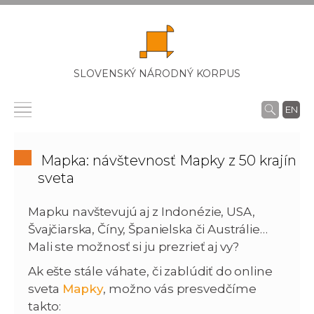
SLOVENSKÝ NÁRODNÝ KORPUS
EN
Mapka: návštevnosť Mapky z 50 krajín
sveta
Mapku navštevujú aj z Indonézie, USA,
Švajčiarska, Číny, Španielska či Austrálie…
Mali ste možnosť si ju prezrieť aj vy?
Ak ešte stále váhate, či zablúdiť do online
sveta
Mapky
, možno vás presvedčíme
takto: