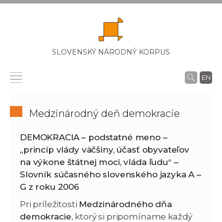
SLOVENSKÝ NÁRODNÝ KORPUS
EN
Medzinárodný deň demokracie
DEMOKRACIA – podstatné meno –
„princíp vlády väčšiny, účasť obyvateľov
na výkone štátnej moci, vláda ľudu“ –
Slovník súčasného slovenského jazyka A –
G z roku 2006
Pri príležitosti
Medzinárodného dňa
demokracie
, ktorý si pripomíname každý