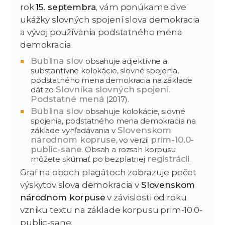
rok
15. septembra
, vám ponúkame dve
ukážky slovných spojení slova demokracia
a vývoj používania podstatného mena
demokracia.
Bublina slov
obsahuje adjektívne a
substantívne kolokácie, slovné spojenia,
podstatného mena demokracia na základe
Slovníka slovných spojení.
dát zo
Podstatné mená
(2017).
Bublina slov
obsahuje kolokácie, slovné
spojenia, podstatného mena demokracia na
Slovenskom
základe vyhľadávania v
národnom kopruse
prim-10.0-
, vo verzii
public-sane
. Obsah a rozsah korpusu
registrácii
môžete skúmať po bezplatnej
.
Graf na oboch plagátoch zobrazuje počet
výskytov slova demokracia v
Slovenskom
národnom korpuse
v závislosti od roku
vzniku textu na základe korpusu prim-10.0-
public-sane.