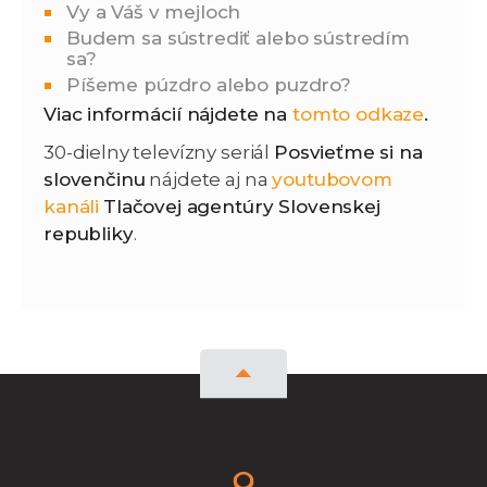
Vy a Váš v mejloch
Budem sa sústrediť alebo sústredím
sa?
Píšeme púzdro alebo puzdro?
Viac informácií nájdete na
tomto odkaze
.
30-dielny televízny seriál
Posvieťme si na
slovenčinu
nájdete aj na
youtubovom
kanáli
Tlačovej agentúry Slovenskej
republiky
.