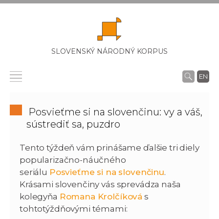
SLOVENSKÝ NÁRODNÝ KORPUS
EN
Posvieťme si na slovenčinu: vy a váš,
sústrediť sa, puzdro
Tento týždeň vám prinášame ďalšie tri diely
popularizačno-náučného
seriálu
Posvieťme si na slovenčinu
.
Krásami slovenčiny vás sprevádza naša
kolegyňa
Romana Krolčíková
s
tohtotýždňovými témami: