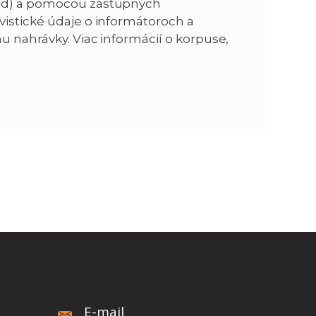
ord) a pomocou zástupných
vistické údaje o informátoroch a
n
e
u nahrávky. Viac informácií o korpuse,
i
x
e
t
E-mail