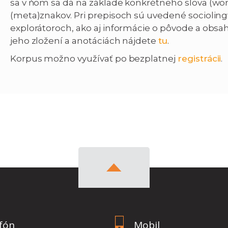
sa v ňom sa dá na základe konkrétneho slova (w
(meta)znakov. Pri prepisoch sú uvedené socioling
explorátoroch, ako aj informácie o pôvode a obsah
jeho zložení a anotáciách nájdete
tu
.
Korpus možno využívať po bezplatnej
registrácii
.
fón
Mobil