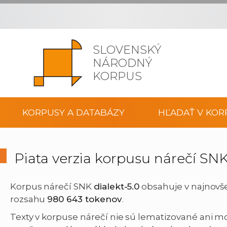
SLOVENSKÝ
NÁRODNÝ
KORPUS
KORPUSY A DATABÁZY
HĽADAŤ V KOR
Piata verzia korpusu nárečí SN
Korpus nárečí SNK
dialekt-5.0
obsahuje v najnovšej
rozsahu
980 643 tokenov
.
Texty v korpuse nárečí nie sú lematizované ani m