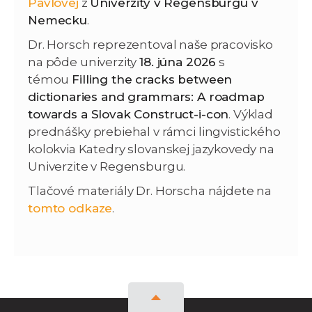
Pavlovej
z
Univerzity v Regensburgu v
Nemecku
.
Dr. Horsch reprezentoval naše pracovisko
na pôde univerzity
18. júna 2026
s
témou
Filling the cracks between
dictionaries and grammars: A roadmap
towards a Slovak Construct-i-con
. Výklad
prednášky prebiehal v rámci lingvistického
kolokvia Katedry slovanskej jazykovedy na
Univerzite v Regensburgu.
Tlačové materiály Dr. Horscha nájdete na
tomto odkaze
.