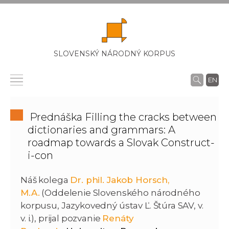
SLOVENSKÝ NÁRODNÝ KORPUS
EN
Prednáška Filling the cracks between
dictionaries and grammars: A
roadmap towards a Slovak Construct-
i-con
Náš kolega
Dr. phil. Jakob Horsch,
M.A.
(Oddelenie Slovenského národného
korpusu, Jazykovedný ústav Ľ. Štúra SAV, v.
v. i.), prijal pozvanie
Renáty