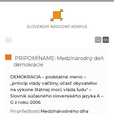
SLOVENSKÝ NÁRODNÝ KORPUS
EN
PRIPOMÍNAME: Medzinárodný deň
demokracie
DEMOKRACIA – podstatné meno –
„princíp vlády väčšiny, účasť obyvateľov
na výkone štátnej moci, vláda ľudu“ –
Slovník súčasného slovenského jazyka A –
G z roku 2006
Pri príležitosti
Medzinárodného dňa