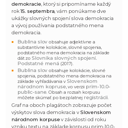
demokracie
, ktorý si pripomíname každý
rok
15. septembra
, vám ponúkame dve
ukážky slovných spojení slova demokracia
a vývoj používania podstatného mena
demokracia.
Bublina slov
obsahuje adjektívne a
substantívne kolokácie, slovné spojenia,
podstatného mena demokracia na základe
Slovníka slovných spojení.
dát zo
Podstatné mená
(2017).
Bublina slov
obsahuje kolokácie, slovné
spojenia, podstatného mena demokracia na
Slovenskom
základe vyhľadávania v
národnom kopruse
prim-10.0-
, vo verzii
public-sane
. Obsah a rozsah korpusu
registrácii
môžete skúmať po bezplatnej
.
Graf na oboch plagátoch zobrazuje počet
výskytov slova demokracia v
Slovenskom
národnom korpuse
v závislosti od roku
vzniku textu na základe korpusu prim-10.0-