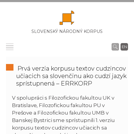
SLOVENSKÝ NÁRODNÝ KORPUS
EN
Prvá verzia korpusu textov cudzincov
učiacich sa slovenčinu ako cudzí jazyk
sprístupnená – ERRKORP
V spolupráci s Filozofickou fakultou UK v
Bratislave, Filozofickou fakultou PU v
Prešove a Filozofickou fakultou UMB v
Banskej Bystrici sme sprístupnili 1. verziu
korpusu textov cudzincov učiacich sa