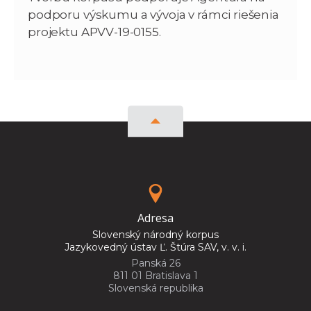
podporu výskumu a vývoja v rámci riešenia
projektu APVV-19-0155.
Adresa
Slovenský národný korpus
Jazykovedný ústav Ľ. Štúra SAV, v. v. i.
Panská 26
811 01 Bratislava 1
Slovenská republika