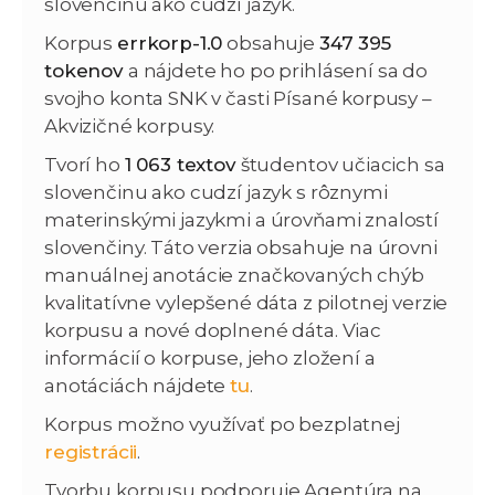
slovenčinu ako cudzí jazyk.
Korpus
errkorp-1.0
obsahuje
347 395
tokenov
a nájdete ho po prihlásení sa do
svojho konta SNK v časti Písané korpusy –
Akvizičné korpusy.
Tvorí ho
1 063 textov
študentov učiacich sa
slovenčinu ako cudzí jazyk s rôznymi
materinskými jazykmi a úrovňami znalostí
slovenčiny. Táto verzia obsahuje na úrovni
manuálnej anotácie značkovaných chýb
kvalitatívne vylepšené dáta z pilotnej verzie
korpusu a nové doplnené dáta. Viac
informácií o korpuse, jeho zložení a
anotáciách nájdete
tu
.
Korpus možno využívať po bezplatnej
registrácii
.
Tvorbu korpusu podporuje Agentúra na