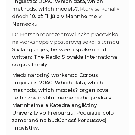
linguistics 2040: Which data, which
methods, which models?
, ktorý sa konal v
dňoch
10. až 11. júla v Mannheime v
Nemecku
.
Dr. Horsch reprezentoval naše pracovisko
na workshope v posterovej sekcii s témou
Six languages, between spoken and
written: The Radio Slovakia International
corpus family
.
Medzinárodný workshop Corpus
linguistics 2040: Which data, which
methods, which models? organizoval
Leibnizov inštitút nemeckého jazyka v
Mannheime a Katedra angličtiny
Univerzity vo Freiburgu. Podujatie bolo
zamerané na budúcnosť korpusovej
lingvistiky.