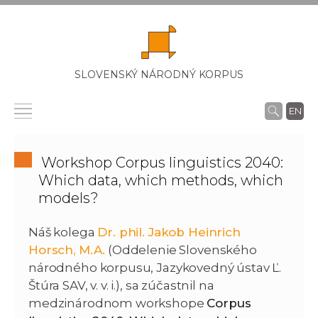
SLOVENSKÝ NÁRODNÝ KORPUS
EN
Workshop Corpus linguistics 2040:
Which data, which methods, which
models?
Náš kolega
Dr. phil. Jakob Heinrich
Horsch, M.A.
(Oddelenie Slovenského
národného korpusu, Jazykovedný ústav Ľ.
Štúra SAV, v. v. i.), sa zúčastnil na
medzinárodnom workshope
Corpus