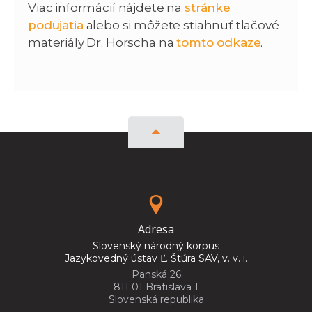
Viac informácií nájdete na
stránke
podujatia
alebo si môžete stiahnuť tlačové
materiály Dr. Horscha na
tomto odkaze
.
Adresa
Slovenský národný korpus
Jazykovedný ústav Ľ. Štúra SAV, v. v. i.
Panská 26
811 01 Bratislava 1
Slovenská republika