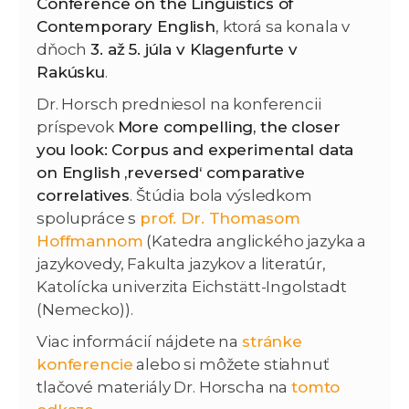
Conference on the Linguistics of
Contemporary English
, ktorá sa konala v
dňoch
3. až 5. júla v Klagenfurte v
Rakúsku
.
Dr. Horsch predniesol na konferencii
príspevok
More compelling, the closer
you look: Corpus and experimental data
on English ‚reversed‘ comparative
correlatives
. Štúdia bola výsledkom
spolupráce s
prof. Dr. Thomasom
Hoffmannom
(Katedra anglického jazyka a
jazykovedy, Fakulta jazykov a literatúr,
Katolícka univerzita Eichstätt-Ingolstadt
(Nemecko)).
Viac informácií nájdete na
stránke
konferencie
alebo si môžete stiahnuť
tlačové materiály Dr. Horscha na
tomto