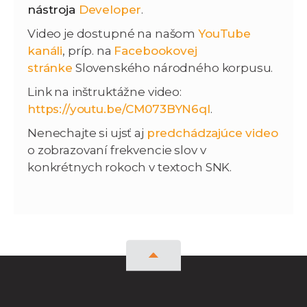
nástroja
Developer
.
Video je dostupné na našom
YouTube
kanáli
, príp. na
Facebookovej
stránke
Slovenského národného korpusu.
Link na inštruktážne video:
https://youtu.be/CM073BYN6qI
.
Nenechajte si ujsť aj
predchádzajúce video
o zobrazovaní frekvencie slov v
konkrétnych rokoch v textoch SNK.