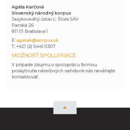
Agáta Karčová
Slovenský národný korpus
Jazykovedný ústav Ľ. Štúra SAV
Panská 26
811 01 Bratislava 1
E:
agatak@korpus.sk
T: +421 (2) 5441 0307
MOŽNOSŤ SPOLUPRÁCE
V prípade záujmu o spoluprácu formou
poskytnutia nárečových nahrávok nás neváhajte
kontaktovať.