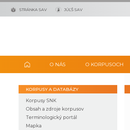
STRÁNKA SAV
JÚĽŠ SAV
O NÁS
O KORPUSOCH
KORPUSY A DATABÁZY
Korpusy SNK
Obsah a zdroje korpusov
Terminologický portál
Mapka