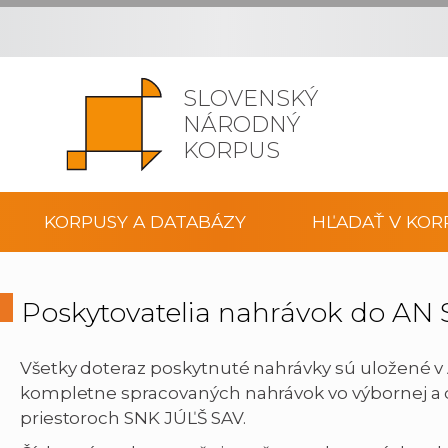
SLOVENSKÝ
NÁRODNÝ
KORPUS
KORPUSY A DATABÁZY
HĽADAŤ V KOR
Poskytovatelia nahrávok do AN
Všetky doteraz poskytnuté nahrávky sú uložené v 
kompletne spracovaných nahrávok vo výbornej a d
priestoroch SNK JÚĽŠ SAV.