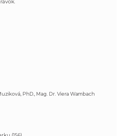
rávok.
n
e
i
x
e
t
 Muziková, PhD., Mag. Dr. Viera Wambach
erku (156)