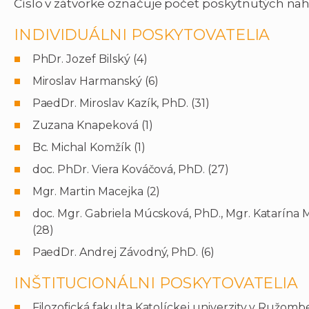
Číslo v zátvorke označuje počet poskytnutých nah
INDIVIDUÁLNI POSKYTOVATELIA
PhDr. Jozef Bilský (4)
Miroslav Harmanský (6)
PaedDr. Miroslav Kazík, PhD. (31)
Zuzana Knapeková (1)
Bc. Michal Komžík (1)
doc. PhDr. Viera Kováčová, PhD. (27)
Mgr. Martin Macejka (2)
doc. Mgr. Gabriela Múcsková, PhD., Mgr. Katarína
(28)
PaedDr. Andrej Závodný, PhD. (6)
INŠTITUCIONÁLNI POSKYTOVATELIA
Filozofická fakulta Katolíckej univerzity v Ružomb