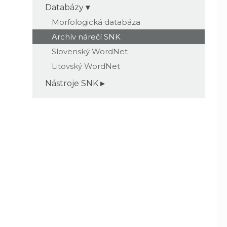
Databázy
Morfologická databáza
Archív nárečí SNK
Slovenský WordNet
Litovský WordNet
Nástroje SNK