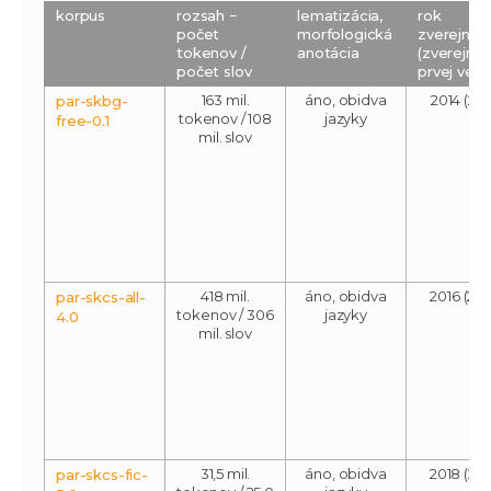
korpus
rozsah −
lematizácia,
rok
počet
morfologická
zverejnen
tokenov /
anotácia
(zverejnen
počet slov
prvej verz
163 mil.
áno, obidva
2014 (201
par-skbg-
tokenov / 108
jazyky
free-0.1
mil. slov
418 mil.
áno, obidva
2016 (201
par-skcs-all-
tokenov / 306
jazyky
4.0
mil. slov
31,5 mil.
áno, obidva
2018 (201
par-skcs-fic-