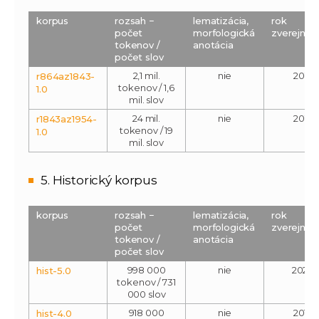
korpus
rozsah −
lematizácia,
rok
počet
morfologická
zverejnen
tokenov /
anotácia
počet slov
2,1 mil.
nie
2015
r864az1843-
tokenov / 1,6
1.0
mil. slov
24 mil.
nie
2015
r1843az1954-
tokenov / 19
1.0
mil. slov
5. Historický korpus
korpus
rozsah −
lematizácia,
rok
počet
morfologická
zverejnen
tokenov /
anotácia
počet slov
998 000
nie
2020
hist-5.0
tokenov / 731
000 slov
918 000
nie
2016
hist-4.0