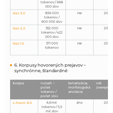
tokenov / 668
000 slov
836 000
nie
2015
hist-3.0
tokenov /
600 000 slov
552 000
nie
2014
hist-2.0
tokenov / 422
000 slov
371 000
nie
2012
hist-1.0
tokenov
6. Korpusy hovorených prejavov −
synchrónne, štandardné
korpus
rozsah −
lematizácia,
rok
počet
morfologická
zverejnen
tokenov /
anotácia
počet slov
6,6 mil.
áno
2017
s-hovor-6.0
tokenov / 5,5
mil. slov