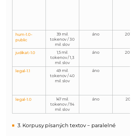
39 mil.
áno
2016
hum-1.0-
tokenov / 30
public
mil. slov
1,5 mil.
áno
2015
judikat-1.0
tokenov / 1,3
mil. slov
49 mil.
áno
legal-1.1
tokenov / 40
mil. slov
147 mil.
áno
2011
legal-1.0
tokenov / 114
mil. slov
3. Korpusy písaných textov − paralelné