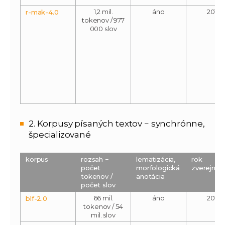
1,2 mil.
áno
2013
r-mak-4.0
tokenov / 977
000 slov
2. Korpusy písaných textov − synchrónne,
špecializované
korpus
rozsah −
lematizácia,
rok
počet
morfologická
zverejnen
tokenov /
anotácia
počet slov
66 mil.
áno
2014
blf-2.0
tokenov / 54
mil. slov