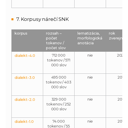
7. Korpusy nárečí SNK
korpus
rozsah –
lematizácia,
rok
počet
morfologická
zverejnen
tokenov /
anotácia
počet slov
712 000
nie
2020
dialekt-4.0
tokenov / 571
000 slov
495 000
nie
2016
dialekt-3.0
tokenov / 403
000 slov
329 000
nie
2015
dialekt-2.0
tokenov / 252
000 slov
74 000
nie
2014
dialekt-1.0
tokenov / 55