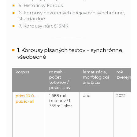
5. Historický korpus
6. Korpusy hovorených prejavov − synchrónne,
štandardné
7. Korpusy nárečí SNK
1. Korpusy písaných textov − synchrónne,
všeobecné
korpus
rozsah −
lematizácia,
rok
počet
morfologická
zverejnen
tokenov /
anotácia
počet slov
1 688 mil.
áno
2022
prim-10.0-
tokenov / 1
public-all
355 mil. slov