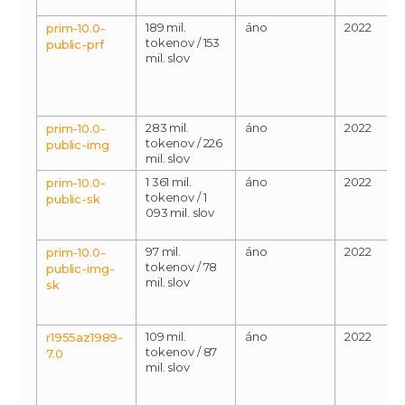
189 mil.
áno
2022
prim-10.0-
tokenov / 153
public-prf
mil. slov
283 mil.
áno
2022
prim-10.0-
tokenov / 226
public-img
mil. slov
1 361 mil.
áno
2022
prim-10.0-
tokenov / 1
public-sk
093 mil. slov
97 mil.
áno
2022
prim-10.0-
tokenov / 78
public-img-
mil. slov
sk
109 mil.
áno
2022
r1955az1989-
tokenov / 87
7.0
mil. slov