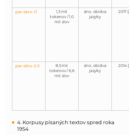
1,3 mil.
áno, obidva
2017 (201
par-skro-1.1
tokenov / 1,0
jazyky
mil. slov
8,5 mil.
áno, obidva
2014 (201
par-skru-2.0
tokenov / 6,6
jazyky
mil. slov
4. Korpusy písaných textov spred roka
1954