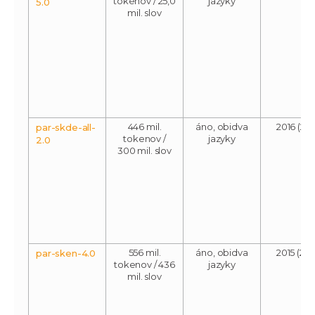
tokenov / 25,0
jazyky
5.0
mil. slov
446 mil.
áno, obidva
2016 (201
par-skde-all-
tokenov /
jazyky
2.0
300 mil. slov
556 mil.
áno, obidva
2015 (201
par-sken-4.0
tokenov / 436
jazyky
mil. slov