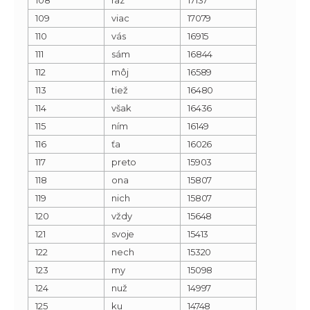
109
viac
17079
110
vás
16915
111
sám
16844
112
môj
16589
113
tiež
16480
114
však
16436
115
ním
16149
116
ťa
16026
117
preto
15903
118
ona
15807
119
nich
15807
120
vždy
15648
121
svoje
15413
122
nech
15320
123
my
15098
124
nuž
14997
125
ku
14748