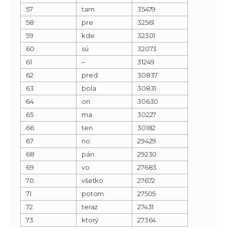
57
tam
35479
58
pre
32561
59
kde
32301
60
sú
32073
61
–
31249
62
pred
30837
63
bola
30831
64
on
30630
65
ma
30227
66
ten
30182
67
no
29429
68
pán
29230
69
vo
27683
70
všetko
27672
71
potom
27505
72
teraz
27431
73
ktorý
27364