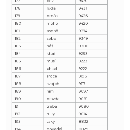
177
cez
9470
178
ľudia
9431
179
prečo
9426
180
mohol
9420
181
aspoň
9374
182
sebe
9349
183
náš
9300
184
ktorí
9293
185
musí
9223
186
chcel
9222
187
srdce
9196
188
svojich
9117
189
nimi
9097
190
pravda
9081
191
treba
9080
192
ruky
9014
193
taký
8832
194
povedal
8825