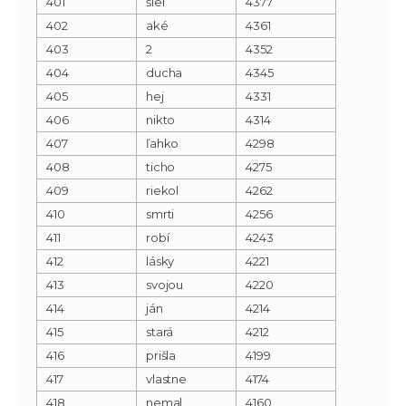
401
šiel
4377
402
aké
4361
403
2
4352
404
ducha
4345
405
hej
4331
406
nikto
4314
407
ľahko
4298
408
ticho
4275
409
riekol
4262
410
smrti
4256
411
robí
4243
412
lásky
4221
413
svojou
4220
414
ján
4214
415
stará
4212
416
prišla
4199
417
vlastne
4174
418
nemal
4160