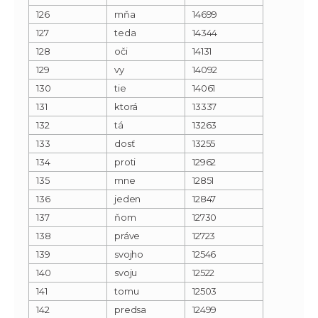
126
mňa
14699
127
teda
14344
128
oči
14131
129
vy
14092
130
tie
14061
131
ktorá
13337
132
tá
13263
133
dosť
13255
134
proti
12962
135
mne
12851
136
jeden
12847
137
ňom
12730
138
práve
12723
139
svojho
12546
140
svoju
12522
141
tomu
12503
142
predsa
12499