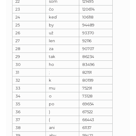
22
som
121495
23
čo
120674
24
keď
106118
25
by
94489
26
už
93370
27
len
92116
28
za
90707
29
tak
86234
30
ho
83496
31
;
82191
32
k
80199
33
mu
75291
34
o
73128
35
po
69654
36
)
67522
37
(
66443
38
ani
61137
39
aby
59422