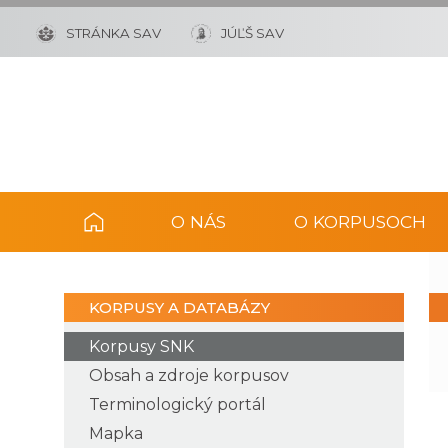
STRÁNKA SAV
JÚĽŠ SAV
O NÁS
O KORPUSOCH
KORPUSY A DATABÁZY
Korpusy SNK
Obsah a zdroje korpusov
Terminologický portál
Mapka