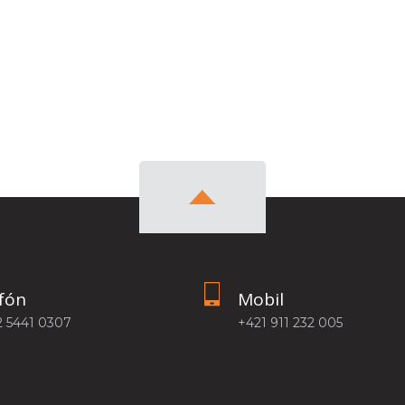
fón
Mobil
2 5441 0307
+421 911 232 005