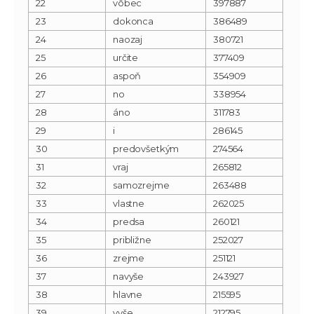
22
vôbec
397887
23
dokonca
386489
24
naozaj
380721
25
určite
377409
26
aspoň
354909
27
no
338954
28
áno
311783
29
i
286145
30
predovšetkým
274564
31
vraj
265812
32
samozrejme
263488
33
vlastne
262025
34
predsa
260121
35
približne
252027
36
zrejme
251121
37
navyše
243927
38
hlavne
215595
39
vyše
212795