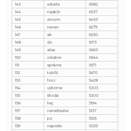
143
ešteže
6582
144
najskôr
6537
145
slovom
6453
146
naviac
6279
147
ak
6250
148
do
6173
149
alias
5663
150
ostatne
5644
151
správne
5571
152
tobôž
5470
153
hoci
5428
154
výborne
5303
155
škoda
5300
156
hej
5194
157
nanešťastie
5137
158
po
5126
159
napodiv
5029