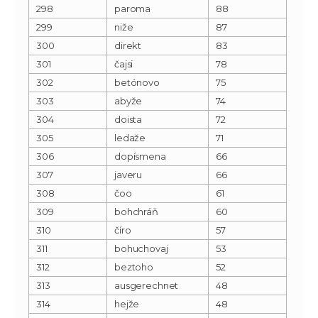
298
paroma
88
299
niže
87
300
direkt
83
301
čajsi
78
302
betónovo
75
303
abyže
74
304
doista
72
305
ledaže
71
306
dopísmena
66
307
javeru
66
308
čoo
61
309
bohchráň
60
310
číro
57
311
bohuchovaj
53
312
beztoho
52
313
ausgerechnet
48
314
hejže
48