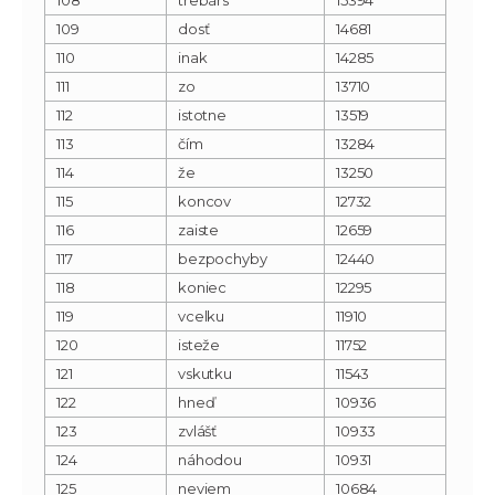
109
dosť
14681
110
inak
14285
111
zo
13710
112
istotne
13519
113
čím
13284
114
že
13250
115
koncov
12732
116
zaiste
12659
117
bezpochyby
12440
118
koniec
12295
119
vcelku
11910
120
isteže
11752
121
vskutku
11543
122
hneď
10936
123
zvlášť
10933
124
náhodou
10931
125
neviem
10684