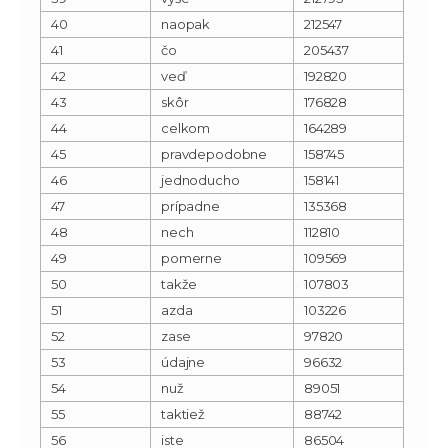
40
naopak
212547
41
čo
205437
42
veď
192820
43
skôr
176828
44
celkom
164289
45
pravdepodobne
158745
46
jednoducho
158141
47
prípadne
135368
48
nech
112810
49
pomerne
109569
50
takže
107803
51
azda
103226
52
zase
97820
53
údajne
96632
54
nuž
89051
55
taktiež
88742
56
iste
86504