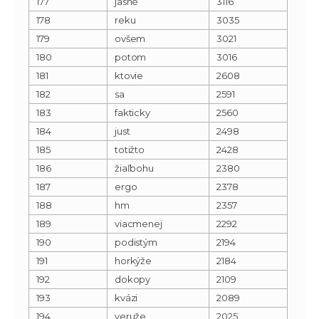
177
jasné
3116
178
reku
3035
179
ovšem
3021
180
potom
3016
181
ktovie
2608
182
sa
2591
183
fakticky
2560
184
just
2498
185
totižto
2428
186
žiaľbohu
2380
187
ergo
2378
188
hm
2357
189
viacmenej
2292
190
podistým
2194
191
horkýže
2184
192
dokopy
2109
193
kvázi
2089
194
veruže
2025