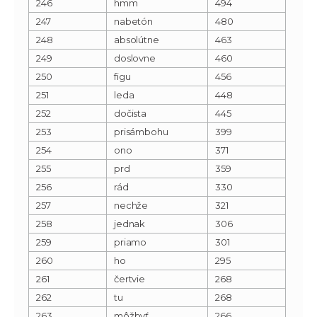
246
hmm
494
247
nabetón
480
248
absolútne
463
249
doslovne
460
250
figu
456
251
leda
448
252
dočista
445
253
prisámbohu
399
254
ono
371
255
prd
359
256
rád
330
257
nechže
321
258
jednak
306
259
priamo
301
260
ho
295
261
čertvie
268
262
tu
268
263
môžbyť
266