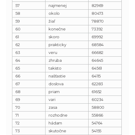
57
najmenej
82969
58
okolo
80473
59
žiaľ
78870
60
konečne
73392
61
skoro
69992
62
prakticky
68584
63
veru
66682
64
zhruba
64645
65
takisto
64561
66
našťastie
64115
67
doslova
62283
68
priam
61652
69
vari
60234
70
zasa
58800
71
rozhodne
55866
72
hádam
54764
73
skutočne
54155