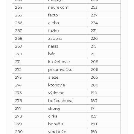
264
neúrekom
253
265
facto
237
266
aleba
234
267
ťažko
231
268
zaboha
226
269
naraz
215
270
bár
211
271
ktožehovie
208
272
prisámvačku
206
273
aleže
205
274
ktohovie
200
275
výslovne
190
276
božeuchovaj
183
277
skorej
171
278
cirka
159
279
bohyňu
158
280
verabože
158