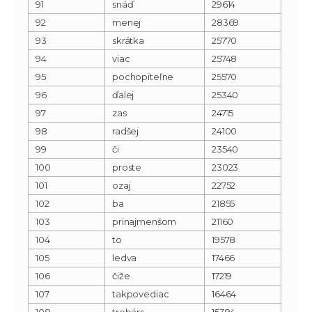
91
snáď
29614
92
menej
28369
93
skrátka
25770
94
viac
25748
95
pochopiteľne
25570
96
ďalej
25340
97
zas
24715
98
radšej
24100
99
či
23540
100
proste
23023
101
ozaj
22752
102
ba
21855
103
prinajmenšom
21160
104
to
19578
105
ledva
17466
106
čiže
17219
107
takpovediac
16464
108
trebárs
15394