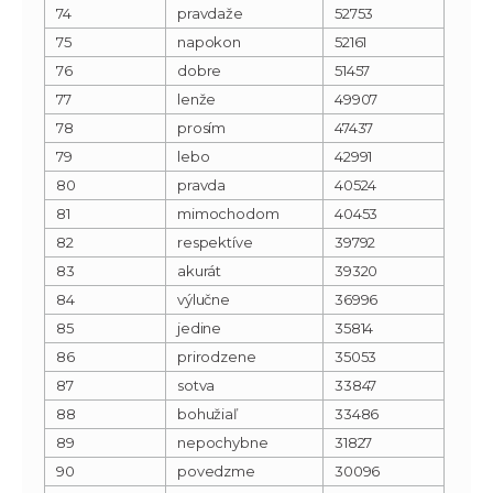
74
pravdaže
52753
75
napokon
52161
76
dobre
51457
77
lenže
49907
78
prosím
47437
79
lebo
42991
80
pravda
40524
81
mimochodom
40453
82
respektíve
39792
83
akurát
39320
84
výlučne
36996
85
jedine
35814
86
prirodzene
35053
87
sotva
33847
88
bohužiaľ
33486
89
nepochybne
31827
90
povedzme
30096