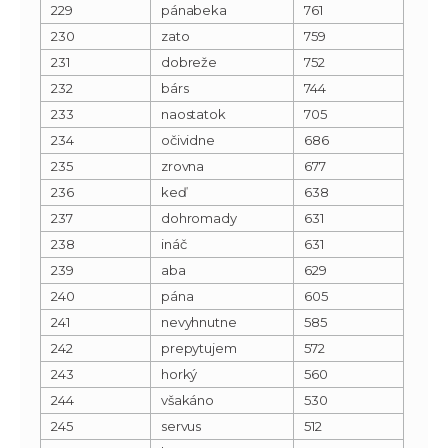
229
pánabeka
761
230
zato
759
231
dobreže
752
232
bárs
744
233
naostatok
705
234
očividne
686
235
zrovna
677
236
keď
638
237
dohromady
631
238
ináč
631
239
aba
629
240
pána
605
241
nevyhnutne
585
242
prepytujem
572
243
horký
560
244
všakáno
530
245
servus
512