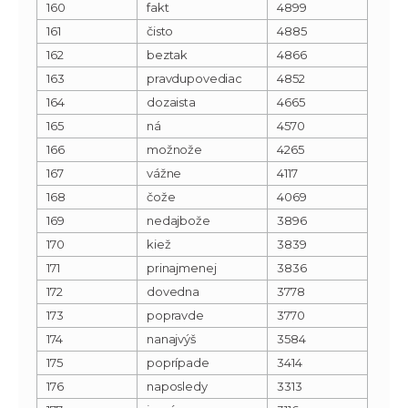
160
fakt
4899
161
čisto
4885
162
beztak
4866
163
pravdupovediac
4852
164
dozaista
4665
165
ná
4570
166
možnože
4265
167
vážne
4117
168
čože
4069
169
nedajbože
3896
170
kiež
3839
171
prinajmenej
3836
172
dovedna
3778
173
popravde
3770
174
nanajvýš
3584
175
poprípade
3414
176
naposledy
3313