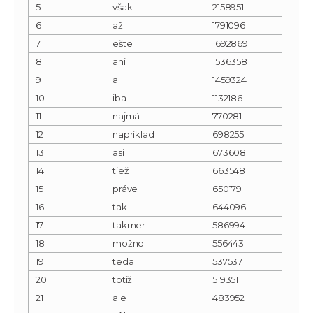
5
však
2158951
6
až
1791096
7
ešte
1692869
8
ani
1536358
9
a
1459324
10
iba
1132186
11
najmä
770281
12
napríklad
698255
13
asi
673608
14
tiež
663548
15
práve
650179
16
tak
644096
17
takmer
586994
18
možno
556443
19
teda
537537
20
totiž
519351
21
ale
483952