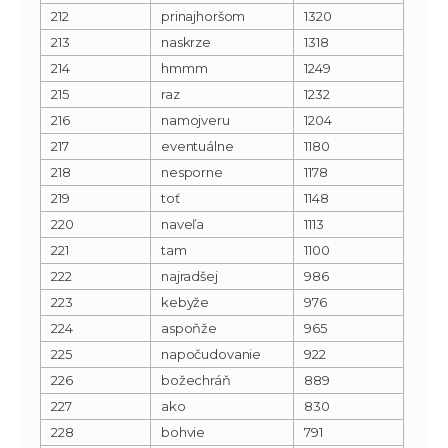
212
prinajhoršom
1320
213
naskrze
1318
214
hmmm
1249
215
raz
1232
216
namojveru
1204
217
eventuálne
1180
218
nesporne
1178
219
toť
1148
220
naveľa
1113
221
tam
1100
222
najradšej
986
223
kebyže
976
224
aspoňže
965
225
napočudovanie
922
226
božechráň
889
227
ako
830
228
bohvie
791