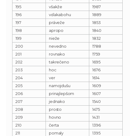
195
všakže
1987
196
vďakabohu
1889
197
práveže
1853
198
apropo
1840
199
nieže
1832
200
nevedno
1788
201
rovnako
1759
202
takrečeno
1695
203
hoc
1676
204
ver
1614
205
namojdušu
1609
206
prinajlepšom
1607
207
jednako
1540
208
prosto
1475
209
hovno
1431
210
čerta
1396
211
pomaly
1395