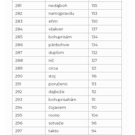
281
nedajboh
155
282
namojpravdu
153
283
ehm
150
284
všakver
137
285
bohuprisám
134
286
pánbohvie
134
287
dupľom
132
288
nič
127
289
circa
121
290
stoj
116
291
poručeno
113
292
dajbože
112
293
bohuprisahám
111
294
čojaviem
110
295
rovno
104
296
sotvaže
96
297
takto
94