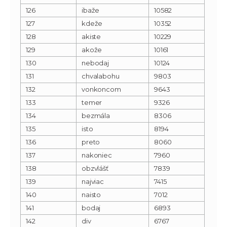
126
ibaže
10582
127
kdeže
10352
128
akiste
10229
129
akože
10161
130
nebodaj
10124
131
chvalabohu
9803
132
vonkoncom
9643
133
temer
9326
134
bezmála
8306
135
isto
8194
136
preto
8060
137
nakoniec
7960
138
obzvlášť
7839
139
najviac
7415
140
naisto
7012
141
bodaj
6893
142
div
6767