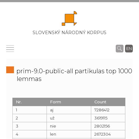
SLOVENSKÝ NÁRODNÝ KORPUS
EN
prim-9.0-public-all partikulas top 1000
lemmas
Nr.
Form
Count
1
aj
7286412
2
už
3619115
3
nie
2802156
4
len
2672304