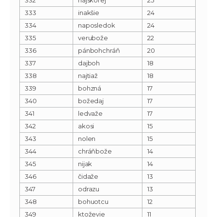
333
inakšie
24
334
naposledok
24
335
verubože
22
336
pánbohchráň
20
337
dajboh
18
338
najtiaž
18
339
bohzná
17
340
božedaj
17
341
ledvaže
17
342
akosi
15
343
nolen
15
344
chráňbože
14
345
nijak
14
346
čidaže
13
347
odrazu
13
348
bohuotcu
12
349
ktoževie
11