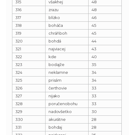
315
všakhej
48
316
zrazu
48
317
blízko
46
318
boháča
45
319
chráňboh
45
320
bohdá
44
321
najviacej
43
322
kde
40
323
bodajže
35
324
neklamne
34
325
prisám
34
326
čerthovie
33
327
nijako
33
328
poručenobohu
33
329
nadovšetko
30
330
akurátne
28
331
bohdaj
28
332
najskorej
25