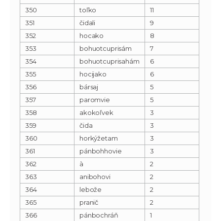
350
toľko
11
351
čidali
9
352
hocako
8
353
bohuotcuprisám
7
354
bohuotcuprisahám
6
355
hocijako
6
356
bársaj
5
357
paromvie
5
358
akokoľvek
3
359
čida
3
360
horkýžetam
3
361
pánbohhovie
3
362
à
2
363
anibohovi
2
364
lebože
2
365
pranič
2
366
pánbochráň
1