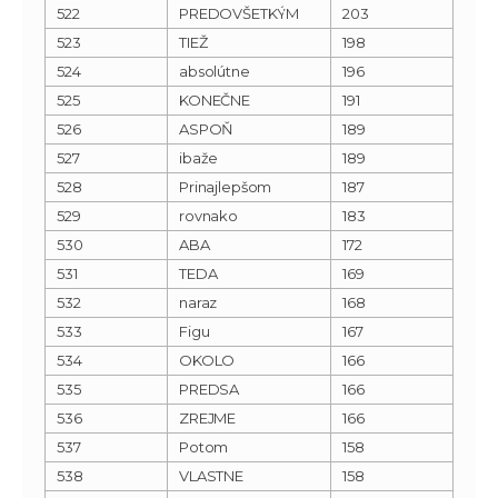
522
PREDOVŠETKÝM
203
523
TIEŽ
198
524
absolútne
196
525
KONEČNE
191
526
ASPOŇ
189
527
ibaže
189
528
Prinajlepšom
187
529
rovnako
183
530
ABA
172
531
TEDA
169
532
naraz
168
533
Figu
167
534
OKOLO
166
535
PREDSA
166
536
ZREJME
166
537
Potom
158
538
VLASTNE
158