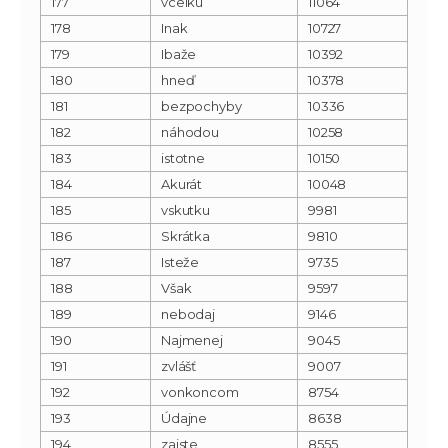
177
vcelku
11064
178
Inak
10727
179
Ibaže
10392
180
hneď
10378
181
bezpochyby
10336
182
náhodou
10258
183
istotne
10150
184
Akurát
10048
185
vskutku
9981
186
Skrátka
9810
187
Isteže
9735
188
Však
9597
189
nebodaj
9146
190
Najmenej
9045
191
zvlášť
9007
192
vonkoncom
8754
193
Údajne
8638
194
zaiste
8555