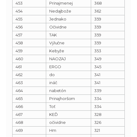
453
Prinajmenej
368
454
Nedajbože
362
455
Jednako
359
456
Očividne
359
457
TAK
359
458
Výlučne
359
459
Kebyže
353
460
NAOZAJ
349
461
ERGO
345
462
do
341
463
ináč
341
464
nabetón
339
465
Prinajhoršom
334
466
Toť
334
467
KEĎ
328
468
očividne
326
469
Hm
321