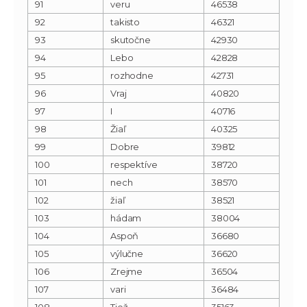
91
veru
46538
92
takisto
46321
93
skutočne
42930
94
Lebo
42828
95
rozhodne
42731
96
Vraj
40820
97
I
40716
98
Žiaľ
40325
99
Dobre
39812
100
respektíve
38720
101
nech
38570
102
žiaľ
38521
103
hádam
38004
104
Aspoň
36680
105
výlučne
36620
106
Zrejme
36504
107
vari
36484
108
Tiež
35163