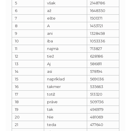
5
však
2148786
6
až
1648350
7
ešte
1501371
8
A
1453721
9
ani
1328458
10
iba
1053336
11
najmä
713827
12
tiež
628186
13
Aj
586811
14
asi
578194
15
napríklad
569036
16
takmer
535663
17
totiž
513320
18
práve
509736
19
tak
496979
20
Nie
481069
21
teda
477640