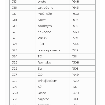
315
preto
1648
316
takrečeno
1645
317
možnože
1630
318
Sotva
1594
319
podistým
1592
320
nevedno
1560
321
Vskutku
1557
322
EŠTE
1544
323
pravdupovediac
1542
324
TO
1511
325
Rovnako
1508
326
Sa
1501
327
ZO
1449
328
prinajlepšom
1420
329
AŽ
1412
330
Jasné
1378
331
Najskôr
1361
332
Napodiv
1329