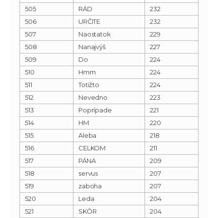
505
RÁD
232
506
URČITE
232
507
Naostatok
229
508
Nanajvýš
227
509
Do
224
510
Hmm
224
511
Totižto
224
512
Nevedno
223
513
Poprípade
221
514
HM
220
515
Aleba
218
516
CELKOM
211
517
PÁNA
209
518
servus
207
519
zaboha
207
520
Leda
204
521
SKÔR
204