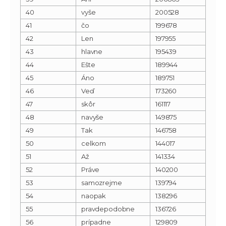
40
vyše
200528
41
čo
199678
42
Len
197955
43
hlavne
195439
44
Ešte
189944
45
Áno
189751
46
Veď
173260
47
skôr
161117
48
navyše
149875
49
Tak
146758
50
celkom
144017
51
Až
141334
52
Práve
140200
53
samozrejme
139794
54
naopak
138296
55
pravdepodobne
136726
56
prípadne
129809