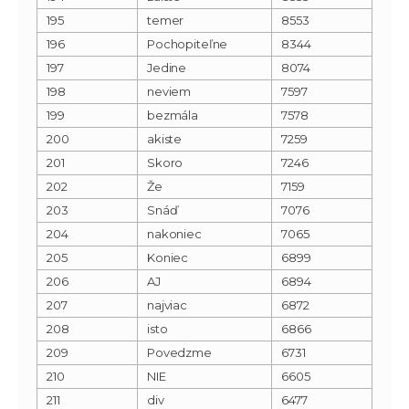
195
temer
8553
196
Pochopiteľne
8344
197
Jedine
8074
198
neviem
7597
199
bezmála
7578
200
akiste
7259
201
Skoro
7246
202
Že
7159
203
Snáď
7076
204
nakoniec
7065
205
Koniec
6899
206
AJ
6894
207
najviac
6872
208
isto
6866
209
Povedzme
6731
210
NIE
6605
211
div
6477