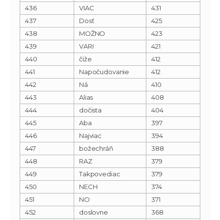
436
VIAC
431
437
Dosť
425
438
MOŽNO
423
439
VARI
421
440
čiže
412
441
Napočudovanie
412
442
Ná
410
443
Alias
408
444
dočista
404
445
Aba
397
446
Najviac
394
447
božechráň
388
448
RAZ
379
449
Takpovediac
379
450
NECH
374
451
NO
371
452
doslovne
368