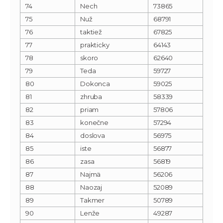
74
Nech
73865
75
Nuž
68791
76
taktiež
67825
77
prakticky
64143
78
skoro
62640
79
Teda
59727
80
Dokonca
59025
81
zhruba
58339
82
priam
57806
83
konečne
57294
84
doslova
56975
85
iste
56877
86
zasa
56819
87
Najmä
56206
88
Naozaj
52089
89
Takmer
50789
90
Lenže
49287