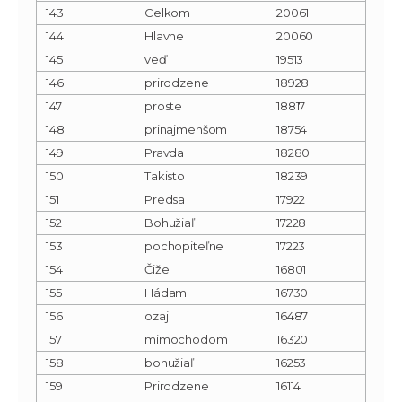
143
Celkom
20061
144
Hlavne
20060
145
veď
19513
146
prirodzene
18928
147
proste
18817
148
prinajmenšom
18754
149
Pravda
18280
150
Takisto
18239
151
Predsa
17922
152
Bohužiaľ
17228
153
pochopiteľne
17223
154
Čiže
16801
155
Hádam
16730
156
ozaj
16487
157
mimochodom
16320
158
bohužiaľ
16253
159
Prirodzene
16114