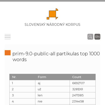
SLOVENSKÝ NÁRODNÝ KORPUS
EN
prim-9.0-public-all partikulas top 1000
words
Nr.
Form
Count
1
aj
6692707
2
už
3281261
3
len
2471385
4
nie
2314458