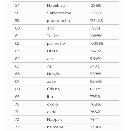
57
Napríklad
129189
58
Samozrejme
123676
59
jednoducho
123408
60
áno
119731
61
Takže
106550
62
pomerne
103988
63
Určite
97482
64
ale
96464
65
Asi
94915
66
Navyše
93956
67
zase
93468
68
údajne
87935
69
Iba
77618
70
okolo
76836
71
azda
76547
72
Naopak
74144
73
najmenej
73887