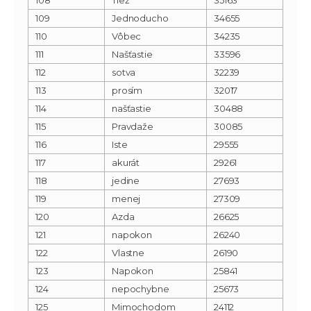
109
Jednoducho
34655
110
Vôbec
34235
111
Našťastie
33596
112
sotva
32239
113
prosím
32017
114
našťastie
30488
115
Pravdaže
30085
116
Iste
29555
117
akurát
29261
118
jedine
27693
119
menej
27309
120
Azda
26625
121
napokon
26240
122
Vlastne
26190
123
Napokon
25841
124
nepochybne
25673
125
Mimochodom
24112