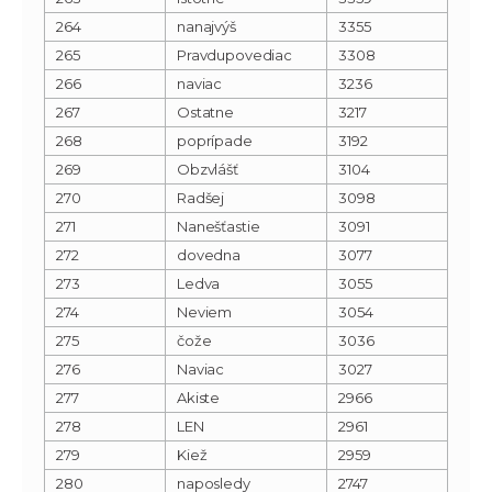
264
nanajvýš
3355
265
Pravdupovediac
3308
266
naviac
3236
267
Ostatne
3217
268
poprípade
3192
269
Obzvlášť
3104
270
Radšej
3098
271
Nanešťastie
3091
272
dovedna
3077
273
Ledva
3055
274
Neviem
3054
275
čože
3036
276
Naviac
3027
277
Akiste
2966
278
LEN
2961
279
Kiež
2959
280
naposledy
2747