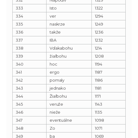
333
Isto
1322
334
ver
1294
335
naskrze
1249
336
takže
1236
337
IBA
1232
338
Vďakabohu
1214
339
žiaľbohu
1208
340
hoc
1194
341
ergo
1187
342
pomaly
1186
343
jednako
1181
344
Žiaľbohu
1171
345
veruže
1143
346
nieže
1135
347
eventuálne
1098
348
Zo
1071
349
ba
1069