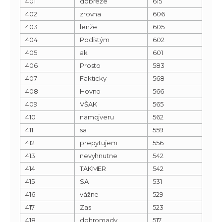
401
dobreže
615
402
zrovna
606
403
lenže
605
404
Podistým
602
405
ak
601
406
Prosto
583
407
Fakticky
568
408
Hovno
566
409
VŠAK
565
410
namojveru
562
411
sa
559
412
prepytujem
556
413
nevyhnutne
542
414
TAKMER
542
415
SA
531
416
vážne
529
417
Zas
523
418
dohromady
517