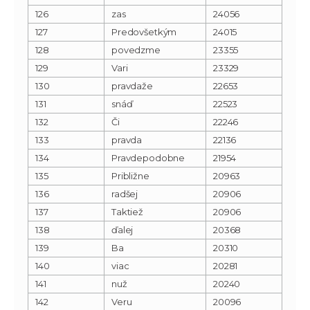
126
zas
24056
127
Predovšetkým
24015
128
povedzme
23355
129
Vari
23329
130
pravdaže
22653
131
snáď
22523
132
Či
22246
133
pravda
22136
134
Pravdepodobne
21954
135
Približne
20963
136
radšej
20906
137
Taktiež
20906
138
ďalej
20368
139
Ba
20310
140
viac
20281
141
nuž
20240
142
Veru
20096