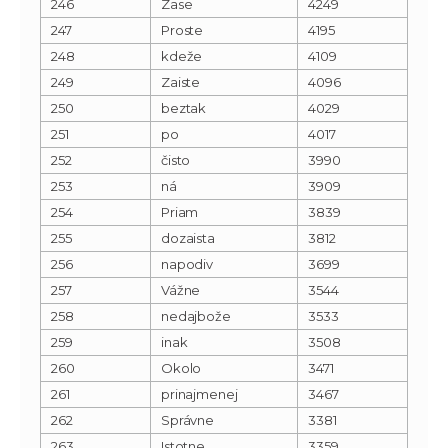
246
Zase
4249
247
Proste
4195
248
kdeže
4109
249
Zaiste
4096
250
beztak
4029
251
po
4017
252
čisto
3990
253
ná
3909
254
Priam
3839
255
dozaista
3812
256
napodiv
3699
257
Vážne
3544
258
nedajbože
3533
259
inak
3508
260
Okolo
3471
261
prinajmenej
3467
262
Správne
3381
263
Istotne
3359