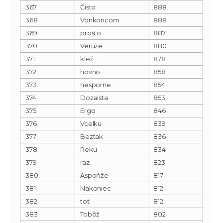
367
Čisto
888
368
Vonkoncom
888
369
prosto
887
370
Veruže
880
371
kiež
878
372
hovno
858
373
nesporne
854
374
Dozaista
853
375
Ergo
846
376
Vcelku
839
377
Beztak
836
378
Reku
834
379
raz
823
380
Aspoňže
817
381
Nakoniec
812
382
toť
812
383
Tobôž
802