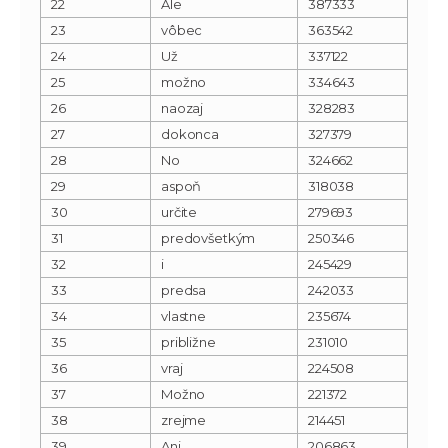
22
Ale
387333
23
vôbec
363542
24
Už
337122
25
možno
334643
26
naozaj
328283
27
dokonca
327379
28
No
324662
29
aspoň
318038
30
určite
279693
31
predovšetkým
250346
32
i
245429
33
predsa
242033
34
vlastne
235674
35
približne
231010
36
vraj
224508
37
Možno
221372
38
zrejme
214451
39
Ani
206863