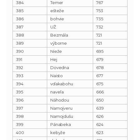
384
Temer
767
385
ešteže
753
386
bohvie
735
387
UŽ
732
388
Bezmála
721
389
výborne
721
390
Nieže
695
391
Hej
679
392
Dovedna
678
393
Naisto
677
394
vďakabohu
675
395
naveľa
666
396
Náhodou
650
397
Namojveru
639
398
Namojdušu
626
399
Pánabeka
624
400
kebyže
623