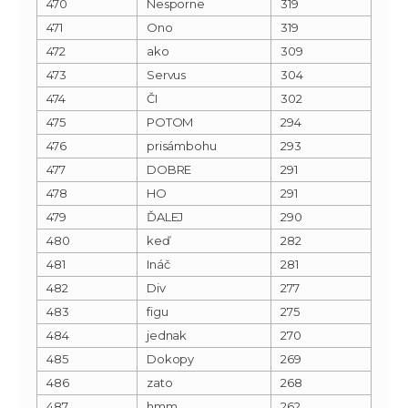
470
Nesporne
319
471
Ono
319
472
ako
309
473
Servus
304
474
ČI
302
475
POTOM
294
476
prisámbohu
293
477
DOBRE
291
478
HO
291
479
ĎALEJ
290
480
keď
282
481
Ináč
281
482
Div
277
483
figu
275
484
jednak
270
485
Dokopy
269
486
zato
268
487
hmm
262