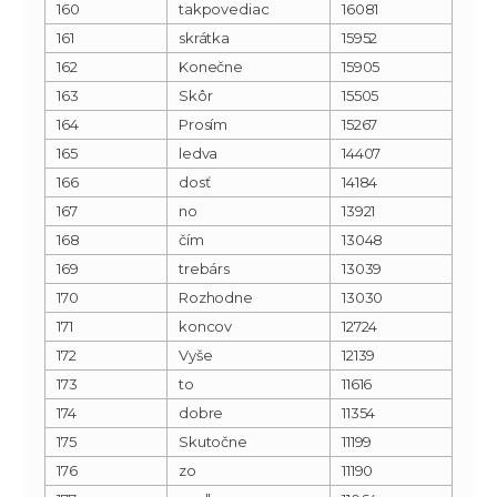
160
takpovediac
16081
161
skrátka
15952
162
Konečne
15905
163
Skôr
15505
164
Prosím
15267
165
ledva
14407
166
dosť
14184
167
no
13921
168
čím
13048
169
trebárs
13039
170
Rozhodne
13030
171
koncov
12724
172
Vyše
12139
173
to
11616
174
dobre
11354
175
Skutočne
11199
176
zo
11190