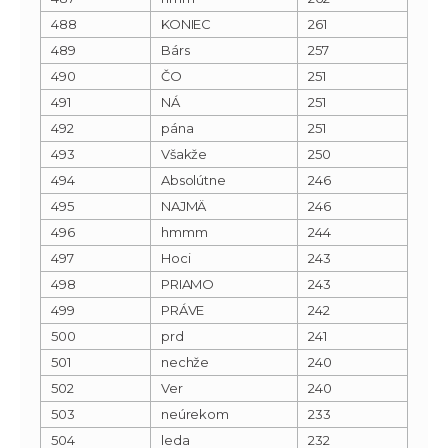
488
KONIEC
261
489
Bárs
257
490
ČO
251
491
NÁ
251
492
pána
251
493
Všakže
250
494
Absolútne
246
495
NAJMÄ
246
496
hmmm
244
497
Hoci
243
498
PRIAMO
243
499
PRÁVE
242
500
prd
241
501
nechže
240
502
Ver
240
503
neúrekom
233
504
leda
232