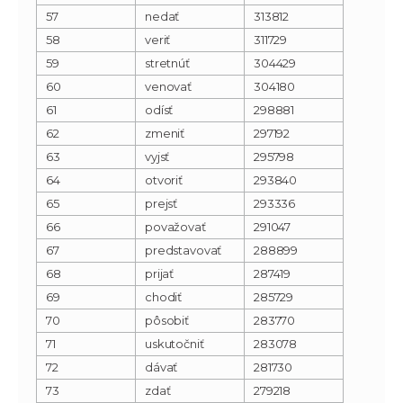
57
nedať
313812
58
veriť
311729
59
stretnúť
304429
60
venovať
304180
61
odísť
298881
62
zmeniť
297192
63
vyjsť
295798
64
otvoriť
293840
65
prejsť
293336
66
považovať
291047
67
predstavovať
288899
68
prijať
287419
69
chodiť
285729
70
pôsobiť
283770
71
uskutočniť
283078
72
dávať
281730
73
zdať
279218