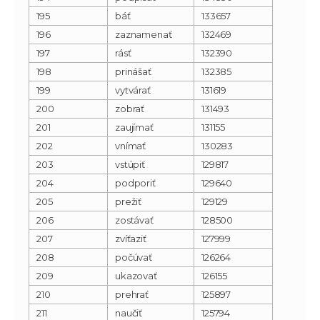
195
báť
133657
196
zaznamenať
132469
197
rásť
132390
198
prinášať
132385
199
vytvárať
131619
200
zobrať
131493
201
zaujímať
131155
202
vnímať
130283
203
vstúpiť
129817
204
podporiť
129640
205
prežiť
129129
206
zostávať
128500
207
zvíťaziť
127999
208
počúvať
126264
209
ukazovať
126155
210
prehrať
125897
211
naučiť
125794