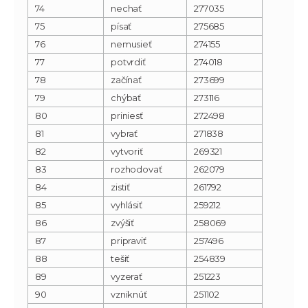
74
nechať
277035
75
písať
275685
76
nemusieť
274155
77
potvrdiť
274018
78
začínať
273699
79
chýbať
273116
80
priniesť
272498
81
vybrať
271838
82
vytvoriť
269321
83
rozhodovať
262079
84
zistiť
261792
85
vyhlásiť
259212
86
zvýšiť
258069
87
pripraviť
257496
88
tešiť
254839
89
vyzerať
251223
90
vzniknúť
251102