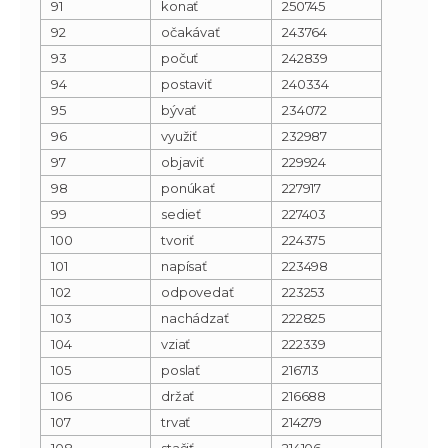
91
konať
250745
92
očakávať
243764
93
počuť
242839
94
postaviť
240334
95
bývať
234072
96
využiť
232987
97
objaviť
229924
98
ponúkať
227917
99
sedieť
227403
100
tvoriť
224375
101
napísať
223498
102
odpovedať
223253
103
nachádzať
222825
104
vziať
222339
105
poslať
216713
106
držať
216688
107
trvať
214279
108
stačiť
214106