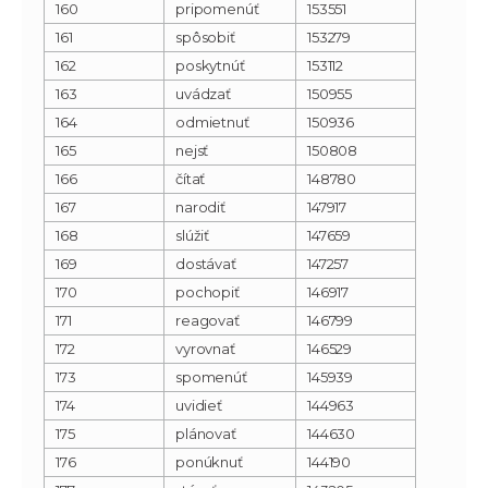
160
pripomenúť
153551
161
spôsobiť
153279
162
poskytnúť
153112
163
uvádzať
150955
164
odmietnuť
150936
165
nejsť
150808
166
čítať
148780
167
narodiť
147917
168
slúžiť
147659
169
dostávať
147257
170
pochopiť
146917
171
reagovať
146799
172
vyrovnať
146529
173
spomenúť
145939
174
uvidieť
144963
175
plánovať
144630
176
ponúknuť
144190