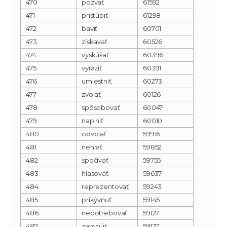
470
pozvať
61592
471
pristúpiť
61298
472
baviť
60701
473
získavať
60526
474
vyskúšať
60396
475
vyraziť
60391
476
umiestniť
60273
477
zvolať
60126
478
spôsobovať
60047
479
naplniť
60010
480
odvolať
59916
481
nehrať
59852
482
spočívať
59755
483
hlasovať
59637
484
reprezentovať
59243
485
prikývnuť
59145
486
nepotrebovať
59127
487
zahynúť
59127