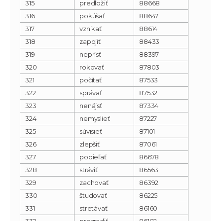
315
predložiť
88668
316
pokúšať
88647
317
vznikať
88614
318
zapojiť
88433
319
neprísť
88397
320
rokovať
87803
321
počítať
87533
322
správať
87532
323
nenájsť
87334
324
nemyslieť
87227
325
súvisieť
87101
326
zlepšiť
87061
327
podieľať
86678
328
stráviť
86563
329
zachovať
86392
330
študovať
86225
331
stretávať
86160
332
prezradiť
86102