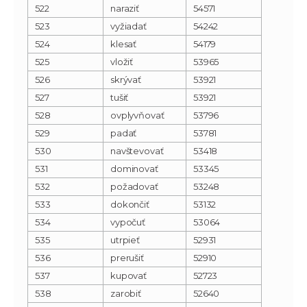
522
naraziť
54571
523
vyžiadať
54242
524
klesať
54179
525
vložiť
53965
526
skrývať
53921
527
tušiť
53921
528
ovplyvňovať
53796
529
padať
53781
530
navštevovať
53418
531
dominovať
53345
532
požadovať
53248
533
dokončiť
53132
534
vypočuť
53064
535
utrpieť
52931
536
prerušiť
52910
537
kupovať
52723
538
zarobiť
52640