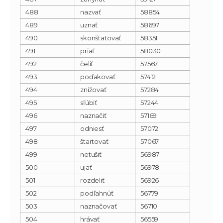
488
nazvať
58854
489
uznať
58697
490
skonštatovať
58351
491
priať
58030
492
čeliť
57567
493
poďakovať
57412
494
znižovať
57284
495
sľúbiť
57244
496
naznačiť
57169
497
odniesť
57072
498
štartovať
57067
499
netušiť
56987
500
ujať
56978
501
rozdeliť
56926
502
podľahnúť
56779
503
naznačovať
56710
504
hrávať
56559