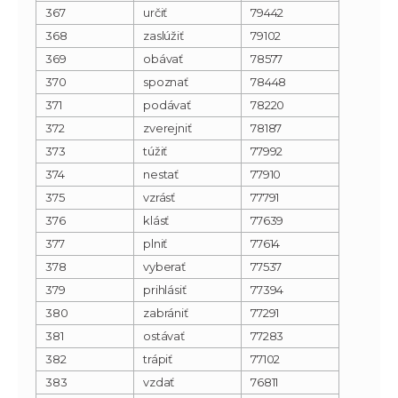
367
určiť
79442
368
zaslúžiť
79102
369
obávať
78577
370
spoznať
78448
371
podávať
78220
372
zverejniť
78187
373
túžiť
77992
374
nestať
77910
375
vzrásť
77791
376
klásť
77639
377
plniť
77614
378
vyberať
77537
379
prihlásiť
77394
380
zabrániť
77291
381
ostávať
77283
382
trápiť
77102
383
vzdať
76811