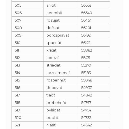
505
zničiť
56553
506
neurobiť
56540
507
rozvíjať
56454
508
dočkať
56201
509
porozprávať
56192
510
spadnúť
56122
511
kričať
55882
512
upraviť
55471
513
striedať
55279
514
neznamenať
55183
515
rozbehnúť
55048
516
sľubovať
54937
517
tlačiť
54842
518
prebehnúť
54797
519
ovládať
54754
520
pocítiť
54732
521
hlásiť
54642