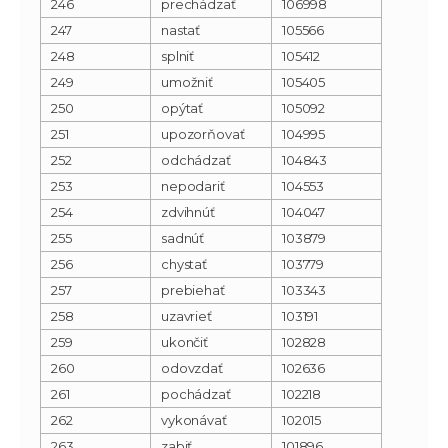
246
prechádzať
106998
247
nastať
105566
248
splniť
105412
249
umožniť
105405
250
opýtať
105092
251
upozorňovať
104995
252
odchádzať
104843
253
nepodariť
104553
254
zdvihnúť
104047
255
sadnúť
103879
256
chystať
103779
257
prebiehať
103343
258
uzavrieť
103191
259
ukončiť
102828
260
odovzdať
102636
261
pochádzať
102218
262
vykonávať
102015
263
zabiť
101896