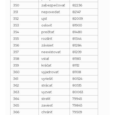
350
zabezpečovať
82236
351
nepovedať
82147
352
ujsť
82009
353
osloviť
81900
354
prečítať
81480
355
rozšíriť
81344
356
závisieť
81284
357
neexistovať
81209
358
vstať
81183
359
kráčať
81112
360
vyjadrovať
81108
361
vyriešiť
80524
362
strácať
80515
363
vyzvať
80063
364
streliť
79945
365
zaviesť
79845
366
chrániť
79509