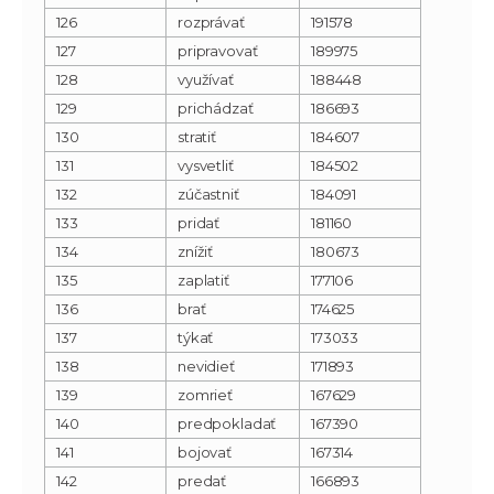
126
rozprávať
191578
127
pripravovať
189975
128
využívať
188448
129
prichádzať
186693
130
stratiť
184607
131
vysvetliť
184502
132
zúčastniť
184091
133
pridať
181160
134
znížiť
180673
135
zaplatiť
177106
136
brať
174625
137
týkať
173033
138
nevidieť
171893
139
zomrieť
167629
140
predpokladať
167390
141
bojovať
167314
142
predať
166893