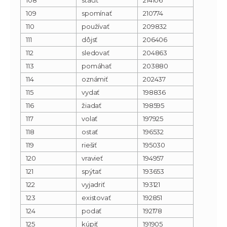
109
spomínať
210774
110
používať
209832
111
dôjsť
206406
112
sledovať
204863
113
pomáhať
203880
114
oznámiť
202437
115
vydať
198836
116
žiadať
198595
117
volať
197925
118
ostať
196532
119
riešiť
195030
120
vravieť
194957
121
spýtať
193653
122
vyjadriť
193121
123
existovať
192851
124
podať
192178
125
kúpiť
191905