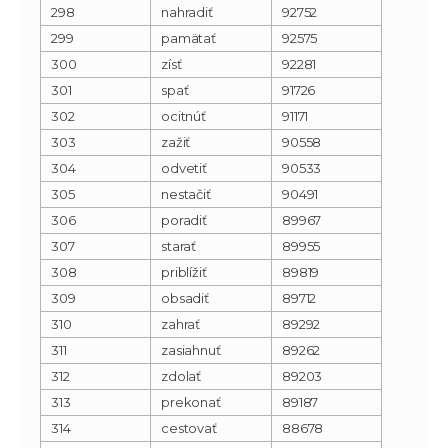
298
nahradiť
92752
299
pamätať
92575
300
zísť
92281
301
spať
91726
302
ocitnúť
91171
303
zažiť
90558
304
odvetiť
90533
305
nestačiť
90491
306
poradiť
89967
307
starať
89955
308
priblížiť
89819
309
obsadiť
89712
310
zahrať
89292
311
zasiahnuť
89262
312
zdolať
89203
313
prekonať
89187
314
cestovať
88678