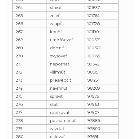
264
stavať
101837
265
znieť
101764
266
zaujať
101328
267
končiť
101190
268
umožňovať
100381
269
doplniť
100370
270
zvyšovať
100165
271
nepoznať
99342
272
všimnúť
98515
273
presvedčiť
98454
274
navrhnúť
98209
275
spraviť
97976
276
diať
97963
277
realizovať
97907
278
poznamenať
97886
279
zavolať
97800
280
usilovať
97691