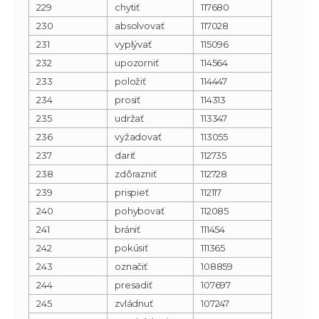
229
chytiť
117680
230
absolvovať
117028
231
vyplývať
115096
232
upozorniť
114564
233
položiť
114447
234
prosiť
114313
235
udržať
113347
236
vyžadovať
113055
237
dariť
112735
238
zdôrazniť
112728
239
prispieť
112117
240
pohybovať
112085
241
brániť
111454
242
pokúsiť
111365
243
označiť
108859
244
presadiť
107697
245
zvládnuť
107247