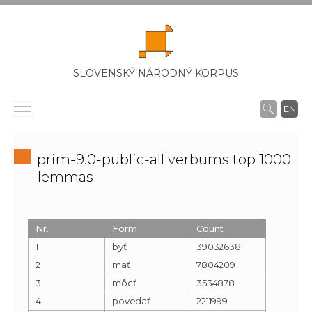
SLOVENSKÝ NÁRODNÝ KORPUS
EN
prim-9.0-public-all verbums top 1000
lemmas
Nr.
Form
Count
1
byť
39032638
2
mať
7804209
3
môcť
3534878
4
povedať
2211999