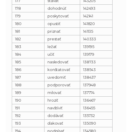
177
stávať
143205
178
dohodnúť
142493
179
poskytovať
142141
180
opustiť
141820
181
priznať
141135
182
prestať
140333
183
ležať
139195
184
učiť
139179
185
nasledovať
138733
186
konštatovať
138543
187
uvedomiť
138437
188
podporovať
137948
189
milovať
137774
190
hroziť
136467
191
navštíviť
136455
192
dodávať
135732
193
ďakovať
135090
194
podpísať
134580