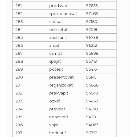
281
predávať
97633
282
spolupracovať
97468
283
chápať
97180
284
odmietať
97018
285
zachrániť
96738
286
zrušiť
96252
287
usmiať
95898
288
spájať
95749
289
potešiť
95416
290
prezentovať
95145
291
organizovať
94686
292
prekvapiť
94548
293
ozvať
94450
294
prevziať
94270
295
nehovoriť
94110
296
vojsť
94067
297
hodnotiť
93722