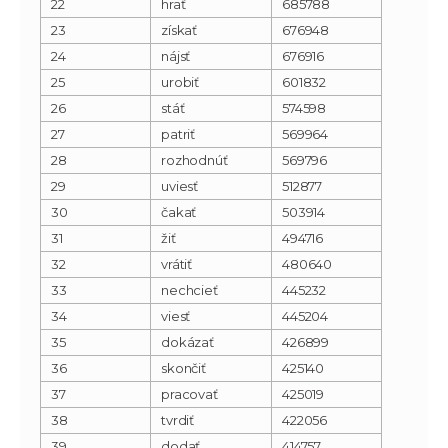
22
hrať
685788
23
získať
676948
24
nájsť
676916
25
urobiť
601832
26
stáť
574598
27
patriť
569964
28
rozhodnúť
569796
29
uviesť
512877
30
čakať
503914
31
žiť
494716
32
vrátiť
480640
33
nechcieť
445232
34
viesť
445204
35
dokázať
426899
36
skončiť
425140
37
pracovať
425019
38
tvrdiť
422056
39
dodať
414757