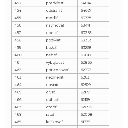
453
predviesť
64047
454
odstrániť
64027
455
modliť
63735
456
navrhovať
63471
457
oceniť
63363
458
pozývať
63353
459
bežať
63258
460
nebáť
63010
461
vybojovať
62866
462
potvrdzovať
62737
463
nezmeniť
62631
464
obviniť
62529
465
dívať
62177
466
odhaliť
62159
467
otočiť
62093
468
rátať
62008
469
kritizovať
61778