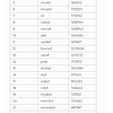
5
chcieť
1841213
6
musieť
1791290
7
ísť
1715763
8
nebyť
1618790
9
nemať
1258743
10
dať
1244554
11
vedieť
1219167
12
hovoriť
1205928
13
začať
1201333
14
prísť
1172972
15
dostať
1150389
16
stať
971001
17
vidieť
810493
18
robiť
748402
19
myslieť
729541
20
nemôcť
720523
21
nevedieť
687187