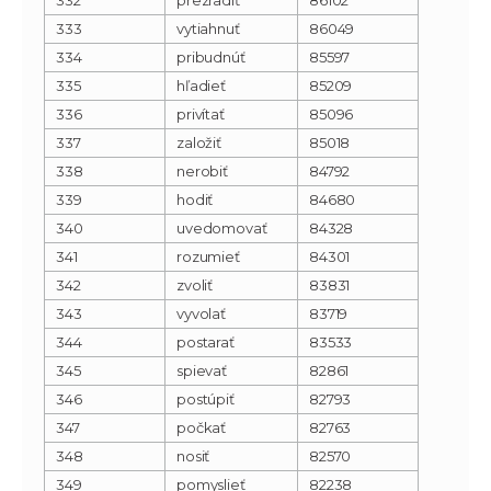
333
vytiahnuť
86049
334
pribudnúť
85597
335
hľadieť
85209
336
privítať
85096
337
založiť
85018
338
nerobiť
84792
339
hodiť
84680
340
uvedomovať
84328
341
rozumieť
84301
342
zvoliť
83831
343
vyvolať
83719
344
postarať
83533
345
spievať
82861
346
postúpiť
82793
347
počkať
82763
348
nosiť
82570
349
pomyslieť
82238