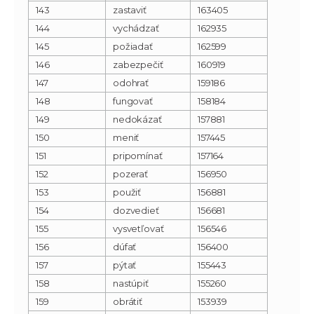
143
zastaviť
163405
144
vychádzať
162935
145
požiadať
162599
146
zabezpečiť
160919
147
odohrať
159186
148
fungovať
158184
149
nedokázať
157881
150
meniť
157445
151
pripomínať
157164
152
pozerať
156950
153
použiť
156881
154
dozvedieť
156681
155
vysvetľovať
156546
156
dúfať
156400
157
pýtať
155443
158
nastúpiť
155260
159
obrátiť
153939