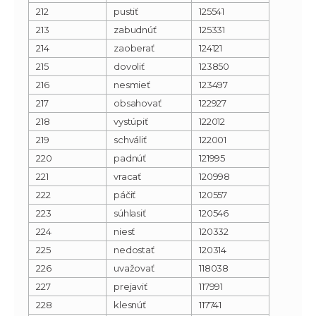
212
pustiť
125541
213
zabudnúť
125331
214
zaoberať
124121
215
dovoliť
123850
216
nesmieť
123497
217
obsahovať
122927
218
vystúpiť
122012
219
schváliť
122001
220
padnúť
121995
221
vracať
120998
222
páčiť
120557
223
súhlasiť
120546
224
niesť
120332
225
nedostať
120314
226
uvažovať
118038
227
prejaviť
117991
228
klesnúť
117741