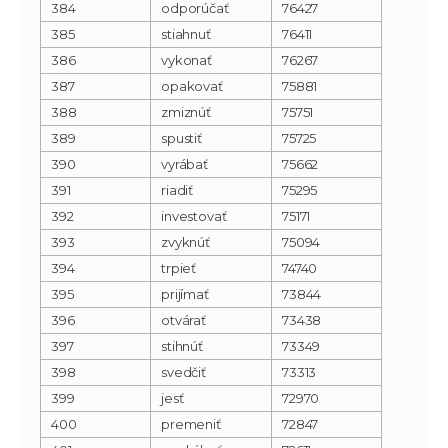
384
odporúčať
76427
385
stiahnuť
76411
386
vykonať
76267
387
opakovať
75881
388
zmiznúť
75751
389
spustiť
75725
390
vyrábať
75662
391
riadiť
75295
392
investovať
75171
393
zvyknúť
75094
394
trpieť
74740
395
prijímať
73844
396
otvárať
73438
397
stihnúť
73349
398
svedčiť
73313
399
jesť
72970
400
premeniť
72847