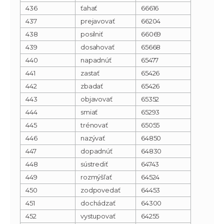
436
ťahať
66616
437
prejavovať
66204
438
posilniť
66069
439
dosahovať
65668
440
napadnúť
65477
441
zastať
65426
442
zbadať
65426
443
objavovať
65352
444
smiať
65293
445
trénovať
65055
446
nazývať
64850
447
dopadnúť
64830
448
sústrediť
64743
449
rozmýšľať
64524
450
zodpovedať
64453
451
dochádzať
64300
452
vystupovať
64255