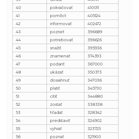
40
pokračovať
410011
41
pomôcť
405124
42
informovať
402472
43
pozrieť
396689
44
potrebovať
396626
45
snažiť
395936
46
znamenať
374393
47
podariť
367000
48
ukázať
350373
49
dosiahnuť
347036
50
platiť
345730
51
cítiť
344880
52
zostať
338338
53
hľadať
328342
54
predstaviť
324902
55
vyhrať
323725
56
poznať
321900