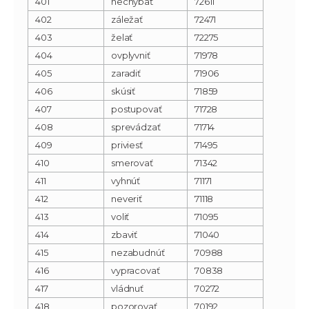
401
nechýbať
72611
402
záležať
72471
403
želať
72275
404
ovplyvniť
71978
405
zaradiť
71906
406
skúsiť
71859
407
postupovať
71728
408
sprevádzať
71714
409
priviesť
71495
410
smerovať
71342
411
vyhnúť
71171
412
neveriť
71118
413
voliť
71095
414
zbaviť
71040
415
nezabudnúť
70988
416
vypracovať
70838
417
vládnuť
70272
418
pozorovať
70192