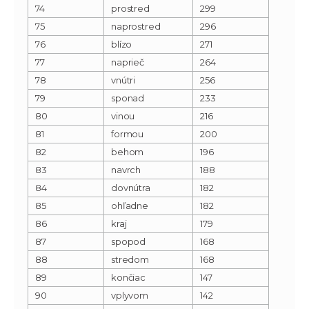
74
prostred
299
75
naprostred
296
76
blízo
271
77
naprieč
264
78
vnútri
256
79
sponad
233
80
vinou
216
81
formou
200
82
behom
196
83
navrch
188
84
dovnútra
182
85
ohľadne
182
86
kraj
179
87
spopod
168
88
stredom
168
89
končiac
147
90
vplyvom
142