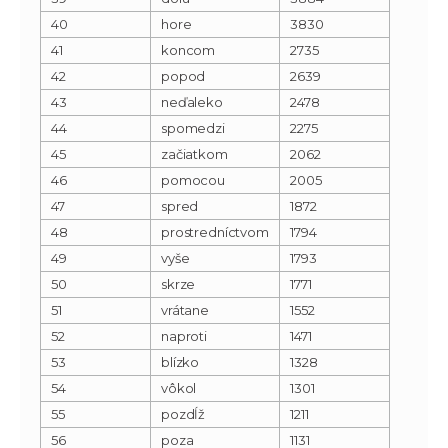
40
hore
3830
41
koncom
2735
42
popod
2639
43
neďaleko
2478
44
spomedzi
2275
45
začiatkom
2062
46
pomocou
2005
47
spred
1872
48
prostredníctvom
1794
49
vyše
1793
50
skrze
1771
51
vrátane
1552
52
naproti
1471
53
blízko
1328
54
vôkol
1301
55
pozdĺž
1211
56
poza
1131