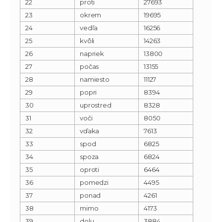
22
proti
27693
23
okrem
19695
24
vedľa
16256
25
kvôli
14263
26
napriek
13800
27
počas
13155
28
namiesto
11127
29
popri
8394
30
uprostred
8328
31
voči
8050
32
vďaka
7613
33
spod
6825
34
spoza
6824
35
oproti
6464
36
pomedzi
4495
37
ponad
4261
38
mimo
4173
39
dolu
3884