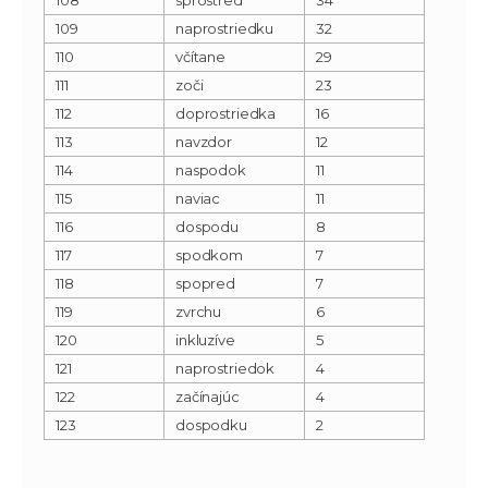
109
naprostriedku
32
110
včítane
29
111
zoči
23
112
doprostriedka
16
113
navzdor
12
114
naspodok
11
115
naviac
11
116
dospodu
8
117
spodkom
7
118
spopred
7
119
zvrchu
6
120
inkluzíve
5
121
naprostriedok
4
122
začínajúc
4
123
dospodku
2