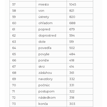
57
miesto
1045
58
von
821
59
ústrety
820
60
ohľadom
688
61
popred
679
62
doprostred
594
63
dole
519
64
povedľa
502
65
povyše
484
66
poniže
418
67
skrz
414
68
zásluhou
361
69
navzdory
332
70
počnúc
331
71
postupom
322
72
následkom
318
73
konča
303