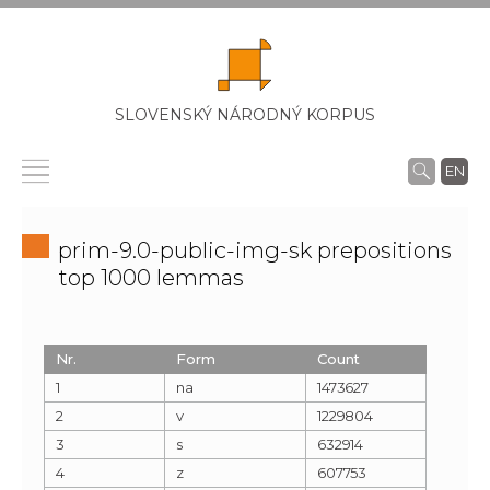
SLOVENSKÝ NÁRODNÝ KORPUS
EN
prim-9.0-public-img-sk prepositions
top 1000 lemmas
Nr.
Form
Count
1
na
1473627
2
v
1229804
3
s
632914
4
z
607753