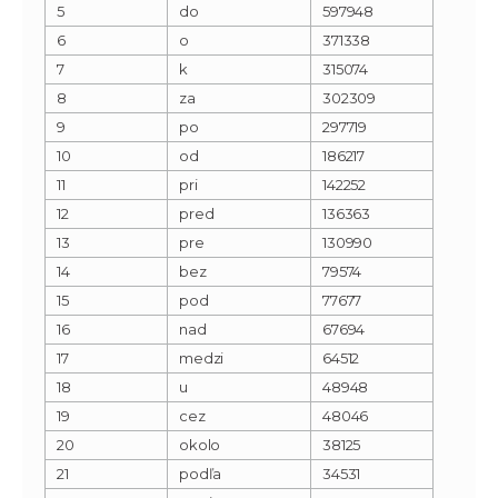
5
do
597948
6
o
371338
7
k
315074
8
za
302309
9
po
297719
10
od
186217
11
pri
142252
12
pred
136363
13
pre
130990
14
bez
79574
15
pod
77677
16
nad
67694
17
medzi
64512
18
u
48948
19
cez
48046
20
okolo
38125
21
podľa
34531