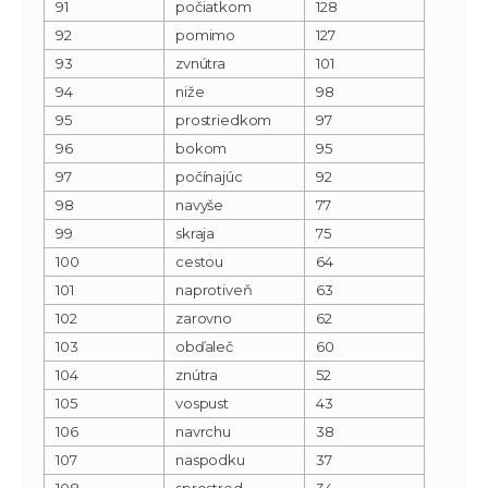
91
počiatkom
128
92
pomimo
127
93
zvnútra
101
94
niže
98
95
prostriedkom
97
96
bokom
95
97
počínajúc
92
98
navyše
77
99
skraja
75
100
cestou
64
101
naprotiveň
63
102
zarovno
62
103
obďaleč
60
104
znútra
52
105
vospust
43
106
navrchu
38
107
naspodku
37
108
sprostred
34