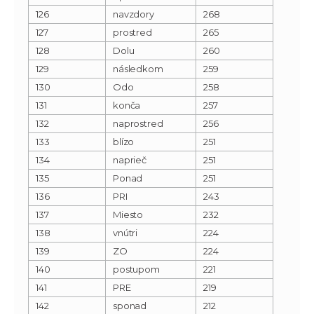
126
navzdory
268
127
prostred
265
128
Dolu
260
129
následkom
259
130
Odo
258
131
konča
257
132
naprostred
256
133
blízo
251
134
naprieč
251
135
Ponad
251
136
PRI
243
137
Miesto
232
138
vnútri
224
139
ZO
224
140
postupom
221
141
PRE
219
142
sponad
212