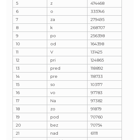
5
z
474468
6
o
335746
7
za
279495
8
k
268707
9
po
256398
10
od
164398
11
V
131425
12
pri
124865
13
pred
118892
14
pre
118733
15
so
103177
16
vo
97783
17
Na
97382
18
zo
91879
19
pod
70760
20
bez
70754
21
nad
61111