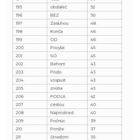
195
obďaleč
52
196
BEZ
50
197
Zásluhou
48
198
Konča
46
199
OD
46
200
Povyše
45
201
SO
45
202
Behom
43
203
Podo
43
204
vospust
43
205
znútra
43
206
PODĽA
42
207
cestou
40
208
Naprostred
40
209
Počnúc
39
210
Poniže
37
211
Stredom
35