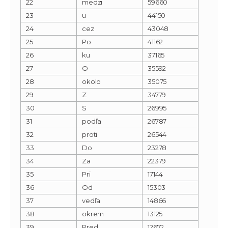
22
medzi
59660
23
u
44150
24
cez
43048
25
Po
41162
26
ku
37165
27
O
35592
28
okolo
35075
29
Z
34779
30
S
26995
31
podľa
26787
32
proti
26544
33
Do
23278
34
Za
22379
35
Pri
17144
36
Od
15303
37
vedľa
14866
38
okrem
13125
39
Pred
12672