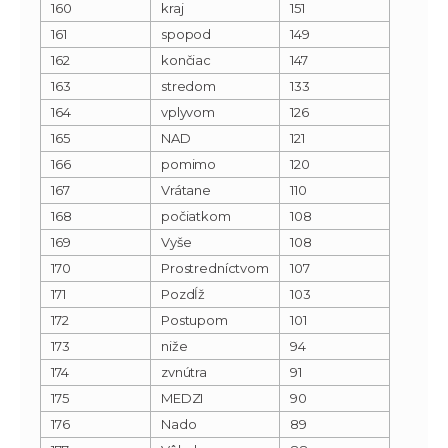
160
kraj
151
161
spopod
149
162
končiac
147
163
stredom
133
164
vplyvom
126
165
NAD
121
166
pomimo
120
167
Vrátane
110
168
počiatkom
108
169
Vyše
108
170
Prostredníctvom
107
171
Pozdĺž
103
172
Postupom
101
173
niže
94
174
zvnútra
91
175
MEDZI
90
176
Nado
89