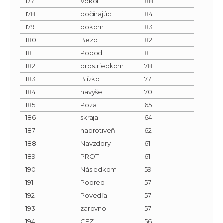
177
Vôkol
88
178
počínajúc
84
179
bokom
83
180
Bezo
82
181
Popod
81
182
prostriedkom
78
183
Blízko
77
184
navyše
70
185
Poza
65
186
skraja
64
187
naprotiveň
62
188
Navzdory
61
189
PROTI
61
190
Následkom
59
191
Popred
57
192
Povedľa
57
193
zarovno
57
194
CEZ
56