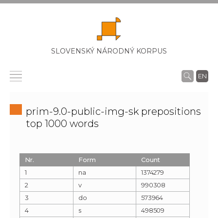
SLOVENSKÝ NÁRODNÝ KORPUS
EN
prim-9.0-public-img-sk prepositions
top 1000 words
Nr.
Form
Count
1
na
1374279
2
v
990308
3
do
573964
4
s
498509