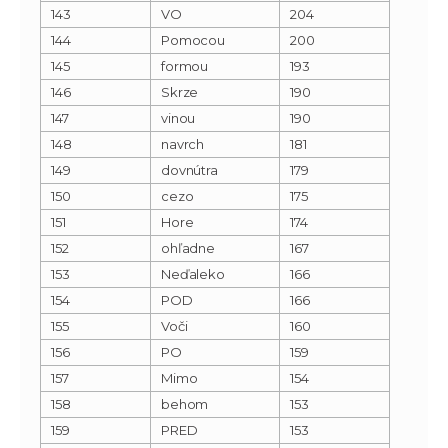
143
VO
204
144
Pomocou
200
145
formou
193
146
Skrze
190
147
vinou
190
148
navrch
181
149
dovnútra
179
150
cezo
175
151
Hore
174
152
ohľadne
167
153
Neďaleko
166
154
POD
166
155
Voči
160
156
PO
159
157
Mimo
154
158
behom
153
159
PRED
153