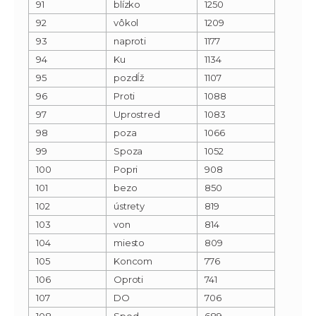
91
blízko
1250
92
vôkol
1209
93
naproti
1177
94
Ku
1134
95
pozdĺž
1107
96
Proti
1088
97
Uprostred
1083
98
poza
1066
99
Spoza
1052
100
Popri
908
101
bezo
850
102
ústrety
819
103
von
814
104
miesto
809
105
Koncom
776
106
Oproti
741
107
DO
706
108
Spod
689