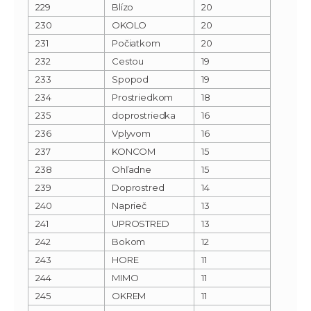
229
Blízo
20
230
OKOLO
20
231
Počiatkom
20
232
Cestou
19
233
Spopod
19
234
Prostriedkom
18
235
doprostriedka
16
236
Vplyvom
16
237
KONCOM
15
238
Ohľadne
15
239
Doprostred
14
240
Naprieč
13
241
UPROSTRED
13
242
Bokom
12
243
HORE
11
244
MIMO
11
245
OKREM
11