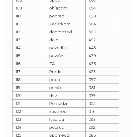
109
ohľadom
654
110
popred
620
111
Začiatkom
584
112
doprostred
580
113
dole
492
114
povedľa
445
115
povyše
439
116
ZA
435
117
Predo
423
118
podo
397
119
poniže
381
120
skrz
379
121
Pomedzi
355
122
zásluhou
313
123
Naproti
293
124
počnúc
292
125
Spomedzi
285