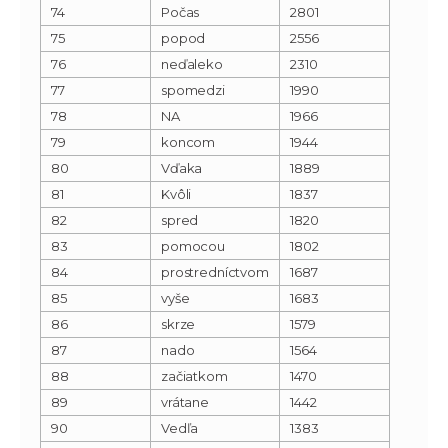
74
Počas
2801
75
popod
2556
76
neďaleko
2310
77
spomedzi
1990
78
NA
1966
79
koncom
1944
80
Vďaka
1889
81
Kvôli
1837
82
spred
1820
83
pomocou
1802
84
prostredníctvom
1687
85
vyše
1683
86
skrze
1579
87
nado
1564
88
začiatkom
1470
89
vrátane
1442
90
Vedľa
1383