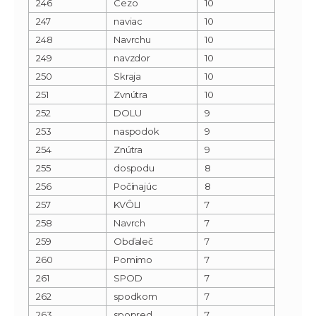
246
Cezo
10
247
naviac
10
248
Navrchu
10
249
navzdor
10
250
Skraja
10
251
Zvnútra
10
252
DOLU
9
253
naspodok
9
254
Znútra
9
255
dospodu
8
256
Počínajúc
8
257
KVÔLI
7
258
Navrch
7
259
Obďaleč
7
260
Pomimo
7
261
SPOD
7
262
spodkom
7
263
spopred
7