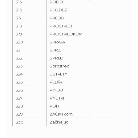
315
PODO
1
316
POZDĹŽ
1
317
PREDO
1
318
PROSTRED
1
319
PROSTRIEDKOM
1
320
SKRAJA
1
321
SKRZ
1
322
SPRED
1
323
Sprostred
1
324
ÚSTRETY
1
325
VEDľA
1
326
VINOU
1
327
VNÚTRI
1
328
VON
1
329
ZAČIATkom
1
330
Začínajúc
1