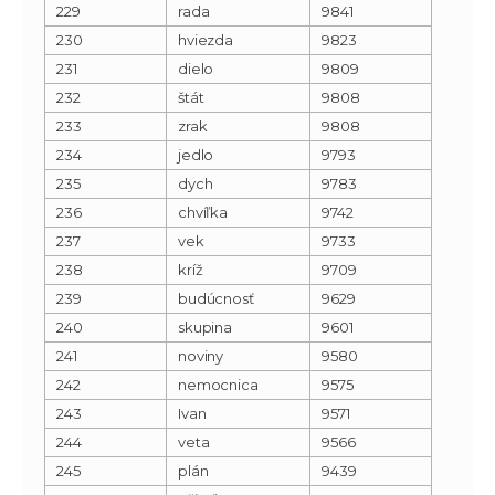
229
rada
9841
230
hviezda
9823
231
dielo
9809
232
štát
9808
233
zrak
9808
234
jedlo
9793
235
dych
9783
236
chvíľka
9742
237
vek
9733
238
kríž
9709
239
budúcnosť
9629
240
skupina
9601
241
noviny
9580
242
nemocnica
9575
243
Ivan
9571
244
veta
9566
245
plán
9439