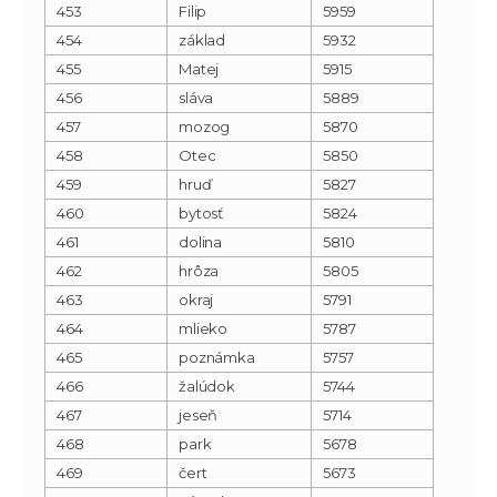
453
Filip
5959
454
základ
5932
455
Matej
5915
456
sláva
5889
457
mozog
5870
458
Otec
5850
459
hruď
5827
460
bytosť
5824
461
dolina
5810
462
hrôza
5805
463
okraj
5791
464
mlieko
5787
465
poznámka
5757
466
žalúdok
5744
467
jeseň
5714
468
park
5678
469
čert
5673