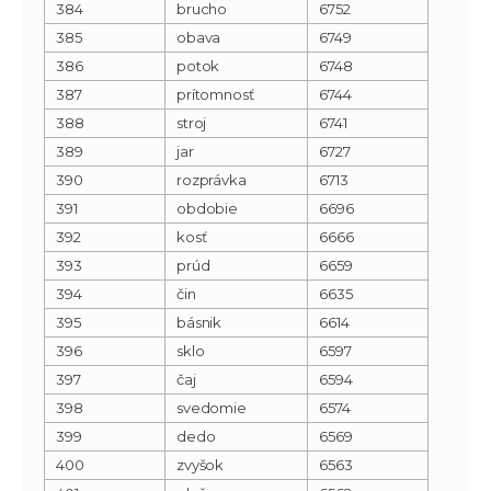
384
brucho
6752
385
obava
6749
386
potok
6748
387
prítomnosť
6744
388
stroj
6741
389
jar
6727
390
rozprávka
6713
391
obdobie
6696
392
kosť
6666
393
prúd
6659
394
čin
6635
395
básnik
6614
396
sklo
6597
397
čaj
6594
398
svedomie
6574
399
dedo
6569
400
zvyšok
6563