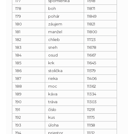
177
spomienka
11918
178
boh
11871
179
pohár
11849
180
záujem
11821
181
manžel
11800
182
chlieb
11723
183
sneh
11678
184
osud
11667
185
krk
11645
186
stolička
11579
187
rieka
11406
188
moc
11362
189
káva
11334
190
tráva
11303
191
číslo
11291
192
kus
11175
193
úloha
11158
194
priestor
11132