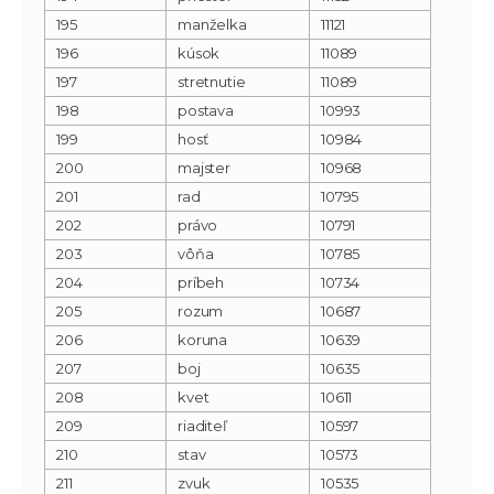
195
manželka
11121
196
kúsok
11089
197
stretnutie
11089
198
postava
10993
199
hosť
10984
200
majster
10968
201
rad
10795
202
právo
10791
203
vôňa
10785
204
príbeh
10734
205
rozum
10687
206
koruna
10639
207
boj
10635
208
kvet
10611
209
riaditeľ
10597
210
stav
10573
211
zvuk
10535