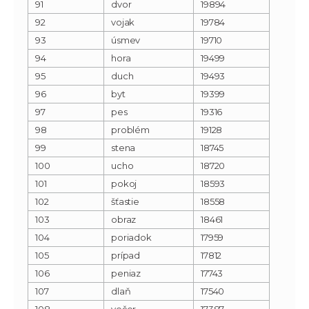
91
dvor
19894
92
vojak
19784
93
úsmev
19710
94
hora
19499
95
duch
19493
96
byt
19399
97
pes
19316
98
problém
19128
99
stena
18745
100
ucho
18720
101
pokoj
18593
102
šťastie
18558
103
obraz
18461
104
poriadok
17959
105
prípad
17812
106
peniaz
17743
107
dlaň
17540
108
večer
17387