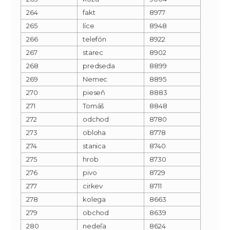
264
fakt
8977
265
líce
8948
266
telefón
8922
267
starec
8902
268
predseda
8899
269
Nemec
8895
270
pieseň
8883
271
Tomáš
8848
272
odchod
8780
273
obloha
8778
274
stanica
8740
275
hrob
8730
276
pivo
8729
277
cirkev
8711
278
kolega
8663
279
obchod
8639
280
nedeľa
8624