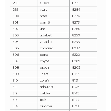
298
sused
8315
299
vták
8284
300
hrad
8276
301
pamäť
8273
302
um
8260
303
udalosť
8250
304
zrkadlo
8244
305
chodník
8232
306
cena
8220
307
chyba
8209
308
prach
8205
309
Jozef
8162
310
zbraň
8151
311
minulosť
8146
312
babka
8145
313
bok
8144
314
budova
8123