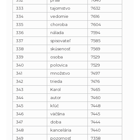
333
tajomstvo
7632
334
vedomie
7616
335
choroba
7604
336
nálada
7594
337
spisovateľ
7585
338
skúsenosť
7569
339
osoba
7529
340
polovica
7529
341
množstvo
7497
342
trieda
7476
343
Karol
7465
344
autor
7460
345
kľúč
7448
346
väčšina
7445
347
doba
7444
348
kancelária
7440
349
pozornosť
7358