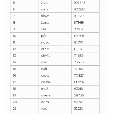
5
život
109845
6
deň
109292
7
hlava
101229
8
žena
97989
9
čas
97815
10
pán
83205
11
slovo
81670
12
otec
81215
13
chvíľa
74635
14
svet
73536
15
tvár
72061
16
dieťa
70827
17
cesta
68754
18
muž
63216
19
dvere
58736
20
dom
58707
21
vec
52520