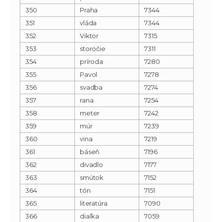
350
Praha
7344
351
vláda
7344
352
Viktor
7315
353
storočie
7311
354
príroda
7280
355
Pavol
7278
356
svadba
7274
357
rana
7254
358
meter
7242
359
múr
7239
360
vina
7219
361
báseň
7196
362
divadlo
7177
363
smútok
7152
364
tón
7151
365
literatúra
7090
366
diaľka
7059