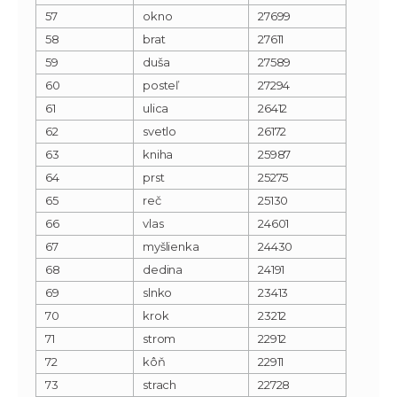
57
okno
27699
58
brat
27611
59
duša
27589
60
posteľ
27294
61
ulica
26412
62
svetlo
26172
63
kniha
25987
64
prst
25275
65
reč
25130
66
vlas
24601
67
myšlienka
24430
68
dedina
24191
69
slnko
23413
70
krok
23212
71
strom
22912
72
kôň
22911
73
strach
22728