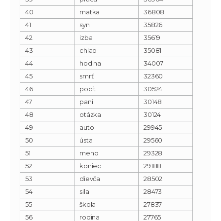
40
matka
36808
41
syn
35826
42
izba
35619
43
chlap
35081
44
hodina
34007
45
smrť
32360
46
pocit
30524
47
pani
30148
48
otázka
30124
49
auto
29945
50
ústa
29560
51
meno
29328
52
koniec
29188
53
dievča
28502
54
sila
28473
55
škola
27837
56
rodina
27765