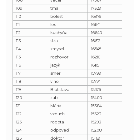
109
tma
17329
110
bolesť
16979
111
les
16641
112
kuchyňa
16640
113
slza
16612
114
zmysel
16545
115
rozhovor
16210
116
jazyk
16115
117
smer
15799
118
víno
15774
119
Bratislava
15576
120
zub
15400
121
Mária
15384
122
vzduch
15323
123
robota
15293
124
odpoveď
15208
125
doktor
15169