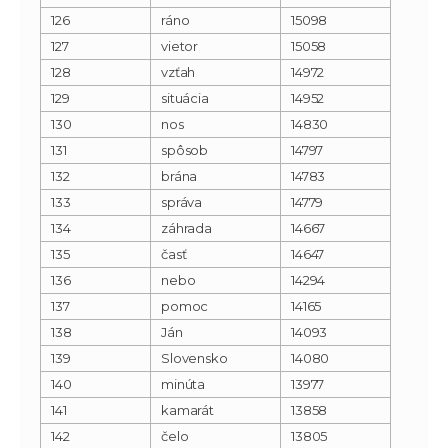
126
ráno
15098
127
vietor
15058
128
vzťah
14972
129
situácia
14952
130
nos
14830
131
spôsob
14797
132
brána
14783
133
správa
14779
134
záhrada
14667
135
časť
14647
136
nebo
14294
137
pomoc
14165
138
Ján
14093
139
Slovensko
14080
140
minúta
13977
141
kamarát
13858
142
čelo
13805