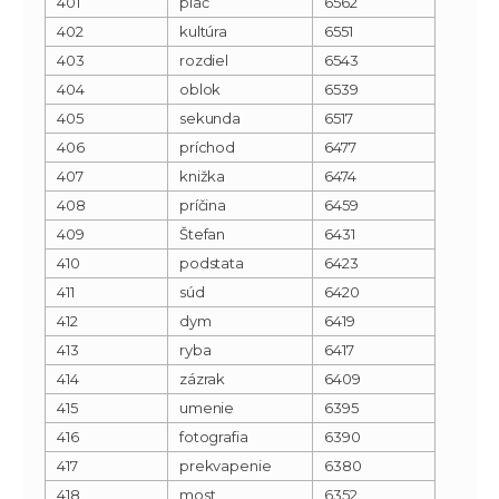
401
plač
6562
402
kultúra
6551
403
rozdiel
6543
404
oblok
6539
405
sekunda
6517
406
príchod
6477
407
knižka
6474
408
príčina
6459
409
Štefan
6431
410
podstata
6423
411
súd
6420
412
dym
6419
413
ryba
6417
414
zázrak
6409
415
umenie
6395
416
fotografia
6390
417
prekvapenie
6380
418
most
6352