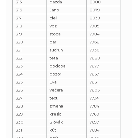
315
gazda
8088
316
Jano
8079
317
cieľ
8039
318
voz
7985
319
stopa
7984
320
dar
7968
321
súdruh
7930
322
teta
7880
323
podoba
7877
324
pozor
7857
325
Eva
7831
326
večera
7805
327
text
7794
328
zmena
7784
329
kreslo
7760
330
Slovák
7697
331
kút
7684
332
prsia
7640