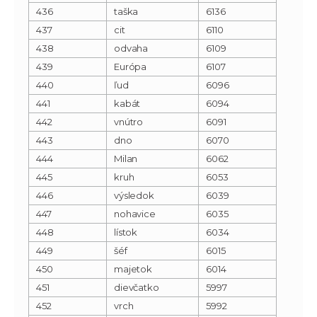
436
taška
6136
437
cit
6110
438
odvaha
6109
439
Európa
6107
440
ľud
6096
441
kabát
6094
442
vnútro
6091
443
dno
6070
444
Milan
6062
445
kruh
6053
446
výsledok
6039
447
nohavice
6035
448
lístok
6034
449
šéf
6015
450
majetok
6014
451
dievčatko
5997
452
vrch
5992