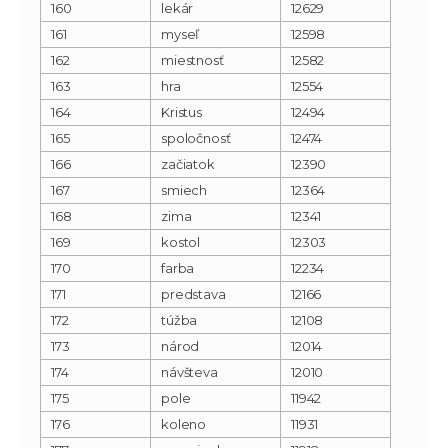
160
lekár
12629
161
myseľ
12598
162
miestnosť
12582
163
hra
12554
164
Kristus
12494
165
spoločnosť
12474
166
začiatok
12390
167
smiech
12364
168
zima
12341
169
kostol
12303
170
farba
12234
171
predstava
12166
172
túžba
12108
173
národ
12014
174
návšteva
12010
175
pole
11942
176
koleno
11931