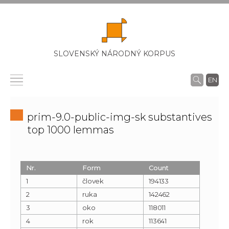
SLOVENSKÝ NÁRODNÝ KORPUS
EN
prim-9.0-public-img-sk substantives
top 1000 lemmas
Nr.
Form
Count
1
človek
194133
2
ruka
142462
3
oko
118011
4
rok
113641