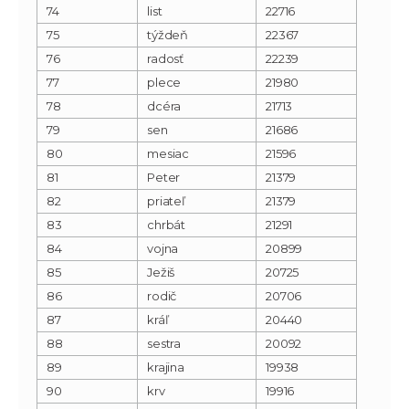
74
list
22716
75
týždeň
22367
76
radosť
22239
77
plece
21980
78
dcéra
21713
79
sen
21686
80
mesiac
21596
81
Peter
21379
82
priateľ
21379
83
chrbát
21291
84
vojna
20899
85
Ježiš
20725
86
rodič
20706
87
kráľ
20440
88
sestra
20092
89
krajina
19938
90
krv
19916