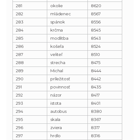
281
okolie
8620
282
mládenec
8567
283
spánok
8556
284
krčma
8545
285
modlitba
8543
286
košeľa
8524
287
veliteľ
8510
288
strecha
8475
289
Michal
8444
290
príležitosť
8442
291
povinnosť
8435
292
názor
8417
293
istota
8401
294
autobus
8380
295
skala
8367
296
zviera
8317
297
hrdlo
8316