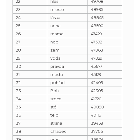
22
hlas
49708
23
miesto
48995
24
láska
48845
25
noha
48590
26
mama
47429
27
noc
47392
28
zem
47068
29
voda
47029
30
pravda
45677
31
mesto
45129
32
pohľad
42405
33
Boh
42305
34
srdce
41720
35
stôl
40890
36
telo
40116
37
strana
39458
38
chlapec
37706
39
práca
36904