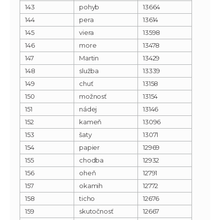
143
pohyb
13664
144
pera
13614
145
viera
13598
146
more
13478
147
Martin
13429
148
služba
13339
149
chuť
13158
150
možnosť
13154
151
nádej
13146
152
kameň
13096
153
šaty
13071
154
papier
12969
155
chodba
12932
156
oheň
12791
157
okamih
12772
158
ticho
12676
159
skutočnosť
12667