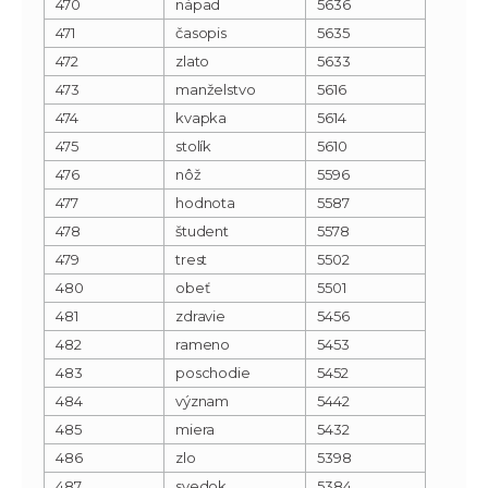
470
nápad
5636
471
časopis
5635
472
zlato
5633
473
manželstvo
5616
474
kvapka
5614
475
stolík
5610
476
nôž
5596
477
hodnota
5587
478
študent
5578
479
trest
5502
480
obeť
5501
481
zdravie
5456
482
rameno
5453
483
poschodie
5452
484
význam
5442
485
miera
5432
486
zlo
5398
487
svedok
5384