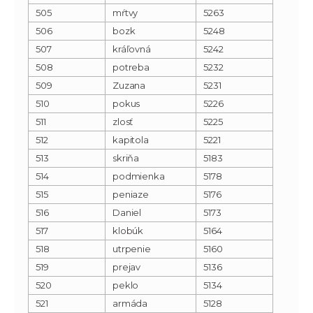
505
mŕtvy
5263
506
bozk
5248
507
kráľovná
5242
508
potreba
5232
509
Zuzana
5231
510
pokus
5226
511
zlosť
5225
512
kapitola
5221
513
skriňa
5183
514
podmienka
5178
515
peniaze
5176
516
Daniel
5173
517
klobúk
5164
518
utrpenie
5160
519
prejav
5136
520
peklo
5134
521
armáda
5128