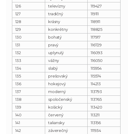
126
televízny
119427
127
tradičný
119111
128
krásny
118911
129
konkrétny
118825
130
bohatý
117917
131
pravý
116729
132
uplynulý
116093
133
vážny
116050
134
slabý
115954
135
prešovský
115574
136
hokejový
114213
137
moderný
113793
138
spoločenský
113765
139
košický
113420
140
červený
113211
141
taliansky
113156
142
záverečný
111934