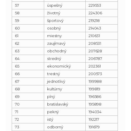
57
úspešný
229553
58
životný
224306
59
športový
219218
60
osobný
214043
61
miestny
210631
62
zaujímavý
208531
63
obchodný
207628
64
stredný
206787
65
ekonomický
202361
66
trestný
200573
67
jednotlivý
199988
68
kultúrny
199819
69
plný
196586
70
bratislavský
195898
71
pekný
194034
72
istý
192217
73
odborný
191679