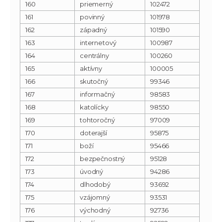
160
priemerný
102472
161
povinný
101978
162
západný
101590
163
internetový
100987
164
centrálny
100260
165
aktívny
100005
166
skutočný
99346
167
informačný
98583
168
katolícky
98550
169
tohtoročný
97009
170
doterajší
95875
171
boží
95466
172
bezpečnostný
95128
173
úvodný
94286
174
dlhodobý
93692
175
vzájomný
93531
176
východný
92736