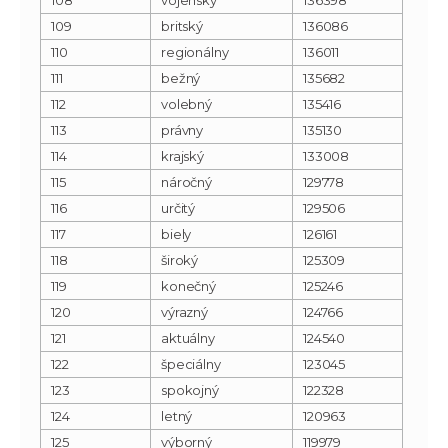
109
britský
136086
110
regionálny
136011
111
bežný
135682
112
volebný
135416
113
právny
135130
114
krajský
133008
115
náročný
129778
116
určitý
129506
117
biely
126161
118
široký
125309
119
konečný
125246
120
výrazný
124766
121
aktuálny
124540
122
špeciálny
123045
123
spokojný
122328
124
letný
120963
125
výborný
119979