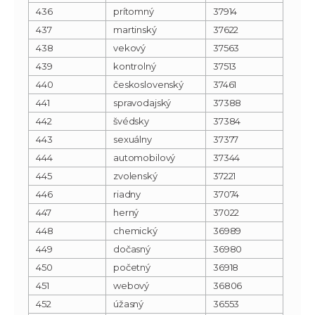
436
prítomný
37914
437
martinský
37622
438
vekový
37563
439
kontrolný
37513
440
československý
37461
441
spravodajský
37388
442
švédsky
37384
443
sexuálny
37377
444
automobilový
37344
445
zvolenský
37221
446
riadny
37074
447
herný
37022
448
chemický
36989
449
dočasný
36980
450
početný
36918
451
webový
36806
452
úžasný
36553