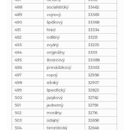
488
socialistický
33462
489
vojnový
33369
490
špičkový
33368
491
hrací
33334
492
odlišný
33213
493
zvyšný
33205
494
originálny
33101
495
štvorcový
33086
496
prevádzkový
33063
497
ropný
32958
498
srbský
32907
499
špecifický
32823
500
jazykový
32762
501
jednotný
32759
502
morálny
32716
503
údajný
32658
504
teroristický
32646