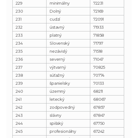
229
minimálny
72231
230
Dolný
72169
231
cudzí
72091
232
ústavný
71933
233
platný
71858
234
Slovenský
71797
235
nezávislý
71518
236
severný
71047
237
výtvarný
70825
238
súťažný
70774
239
španielsky
70133
240
územný
68211
241
letecký
68067
242
zodpovedný
67857
243
slávny
67847
244
spišský
67750
245
profesionálny
67242