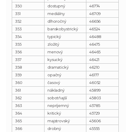
350
dostupný
46774
351
mediálny
46709
352
dlhoročný
46656
353
banskobystrický
46524
354
typický
46488
355
zložitý
46475
356
menový
46465
357
kysucký
46421
358
dramatický
46210
359
opačný
46177
360
časový
46052
361
nákladný
45899
362
sobotňajší
45803
363
nepríjemný
45785
364
kritický
45729
365
majstrovský
45606
366
drobný
45555