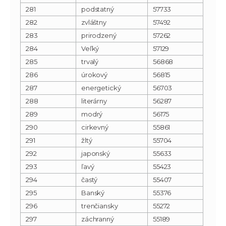
281
podstatný
57733
282
zvláštny
57492
283
prirodzený
57262
284
Veľký
57129
285
trvalý
56868
286
úrokový
56815
287
energetický
56703
288
literárny
56287
289
modrý
56175
290
cirkevný
55861
291
žltý
55704
292
japonský
55633
293
ľavý
55423
294
častý
55407
295
Banský
55376
296
trenčiansky
55272
297
záchranný
55189