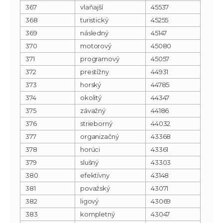
367
vlaňajší
45537
368
turistický
45255
369
následný
45147
370
motorový
45080
371
programový
45057
372
prestížny
44931
373
horský
44785
374
okolitý
44347
375
závažný
44186
376
strieborný
44032
377
organizačný
43368
378
horúci
43361
379
slušný
43303
380
efektívny
43148
381
považský
43071
382
ligový
43069
383
kompletný
43047