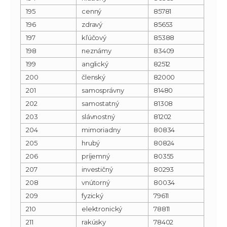
195
cenný
85781
196
zdravý
85653
197
kľúčový
85388
198
neznámy
83409
199
anglický
82512
200
členský
82000
201
samosprávny
81480
202
samostatný
81308
203
slávnostný
81202
204
mimoriadny
80834
205
hrubý
80824
206
príjemný
80355
207
investičný
80293
208
vnútorný
80034
209
fyzický
79611
210
elektronický
78811
211
rakúsky
78402