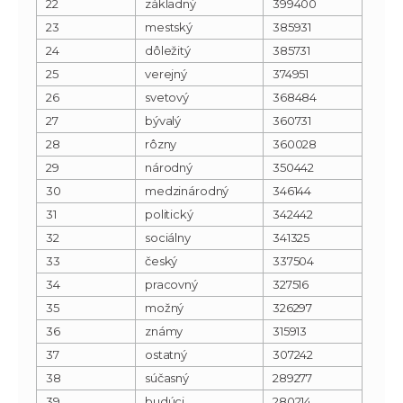
22
základný
399400
23
mestský
385931
24
dôležitý
385731
25
verejný
374951
26
svetový
368484
27
bývalý
360731
28
rôzny
360028
29
národný
350442
30
medzinárodný
346144
31
politický
342442
32
sociálny
341325
33
český
337504
34
pracovný
327516
35
možný
326297
36
známy
315913
37
ostatný
307242
38
súčasný
289277
39
budúci
280214