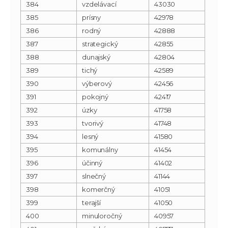
384
vzdelávací
43030
385
prísny
42978
386
rodný
42888
387
strategický
42855
388
dunajský
42804
389
tichý
42589
390
výberový
42456
391
pokojný
42417
392
úzky
41758
393
tvorivý
41748
394
lesný
41580
395
komunálny
41454
396
účinný
41402
397
slnečný
41144
398
komerčný
41051
399
terajší
41050
400
minuloročný
40957