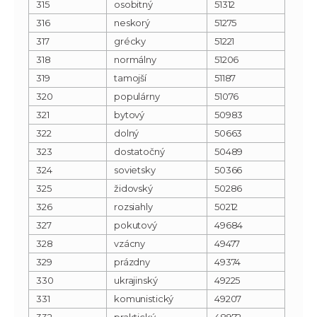
315
osobitný
51312
316
neskorý
51275
317
grécky
51221
318
normálny
51206
319
tamojší
51187
320
populárny
51076
321
bytový
50983
322
dolný
50663
323
dostatočný
50489
324
sovietsky
50366
325
židovský
50286
326
rozsiahly
50212
327
pokutový
49684
328
vzácny
49477
329
prázdny
49374
330
ukrajinský
49225
331
komunistický
49207
332
praktický
48972