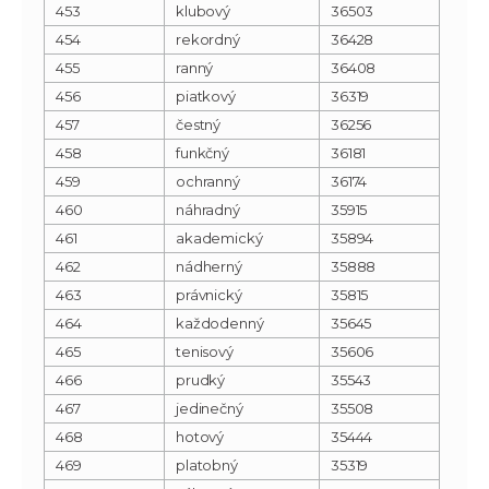
453
klubový
36503
454
rekordný
36428
455
ranný
36408
456
piatkový
36319
457
čestný
36256
458
funkčný
36181
459
ochranný
36174
460
náhradný
35915
461
akademický
35894
462
nádherný
35888
463
právnický
35815
464
každodenný
35645
465
tenisový
35606
466
prudký
35543
467
jedinečný
35508
468
hotový
35444
469
platobný
35319