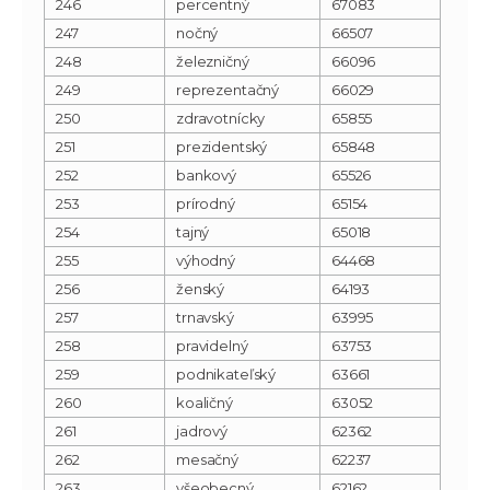
246
percentný
67083
247
nočný
66507
248
železničný
66096
249
reprezentačný
66029
250
zdravotnícky
65855
251
prezidentský
65848
252
bankový
65526
253
prírodný
65154
254
tajný
65018
255
výhodný
64468
256
ženský
64193
257
trnavský
63995
258
pravidelný
63753
259
podnikateľský
63661
260
koaličný
63052
261
jadrový
62362
262
mesačný
62237
263
všeobecný
62162