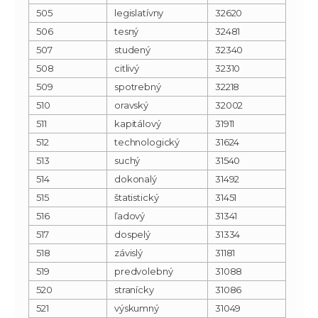
505
legislatívny
32620
506
tesný
32481
507
studený
32340
508
citlivý
32310
509
spotrebný
32218
510
oravský
32002
511
kapitálový
31911
512
technologický
31624
513
suchý
31540
514
dokonalý
31492
515
štatistický
31451
516
ľadový
31341
517
dospelý
31334
518
závislý
31181
519
predvolebný
31088
520
stranícky
31086
521
výskumný
31049