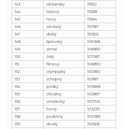
143
občiansky
111922
144
tlačový
111268
145
Nový
111264
146
okresný
110787
147
drahý
110502
148
liptovský
109368
149
zimný
108892
150
čistý
107087
151
filmový
106890
152
olympijský
105380
153
schopný
105187
154
poľský
103868
155
oficiálny
103867
156
umelecký
103706
157
horný
103239
158
pozitívny
103089
159
skvelý
102628