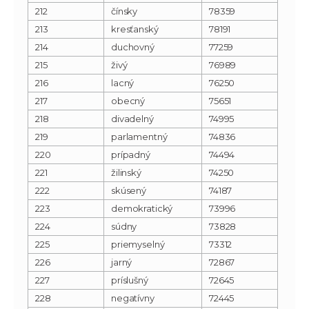
212
čínsky
78359
213
kresťanský
78191
214
duchovný
77259
215
živý
76989
216
lacný
76250
217
obecný
75651
218
divadelný
74995
219
parlamentný
74836
220
prípadný
74494
221
žilinský
74250
222
skúsený
74187
223
demokratický
73996
224
súdny
73828
225
priemyselný
73312
226
jarný
72867
227
príslušný
72645
228
negatívny
72445