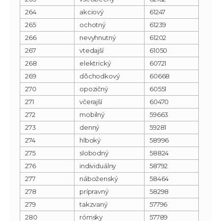
264
akciový
61247
265
ochotný
61239
266
nevyhnutný
61202
267
vtedajší
61050
268
elektrický
60721
269
dôchodkový
60668
270
opozičný
60551
271
včerajší
60470
272
mobilný
59663
273
denný
59281
274
hlboký
58996
275
slobodný
58824
276
individuálny
58792
277
náboženský
58464
278
prípravný
58298
279
takzvaný
57796
280
rómsky
57789