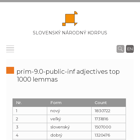
SLOVENSKÝ NÁRODNÝ KORPUS
EN
prim-9.0-public-inf adjectives top
1000 lemmas
Nr.
Form
Count
1
nový
1830722
2
veľký
1731816
3
slovenský
1507000
4
dobrý
1320476