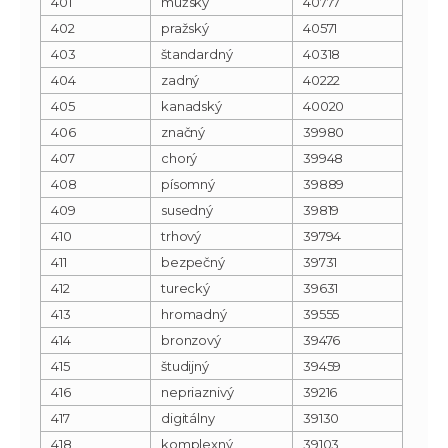
401
mužský
40777
402
pražský
40571
403
štandardný
40318
404
zadný
40222
405
kanadský
40020
406
značný
39980
407
chorý
39948
408
písomný
39889
409
susedný
39819
410
trhový
39794
411
bezpečný
39731
412
turecký
39631
413
hromadný
39555
414
bronzový
39476
415
študijný
39459
416
nepriaznivý
39216
417
digitálny
39130
418
komplexný
39103