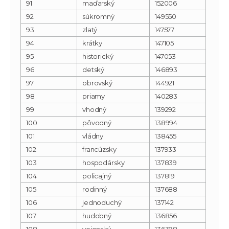
91
maďarský
152006
92
súkromný
149550
93
zlatý
147577
94
krátky
147105
95
historický
147053
96
detský
146893
97
obrovský
144921
98
priamy
140283
99
vhodný
139292
100
pôvodný
138994
101
vládny
138455
102
francúzsky
137933
103
hospodársky
137839
104
policajný
137819
105
rodinný
137688
106
jednoduchý
137142
107
hudobný
136856
108
vojenský
136398