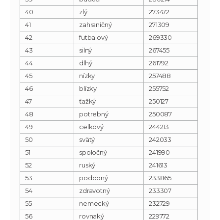
40
zlý
273472
41
zahraničný
271309
42
futbalový
269330
43
silný
267455
44
dlhý
261792
45
nízky
257488
46
blízky
255752
47
ťažký
250127
48
potrebný
250087
49
celkový
244213
50
svätý
242033
51
spoločný
241990
52
ruský
241613
53
podobný
233865
54
zdravotný
233307
55
nemecký
232729
56
rovnaký
229772