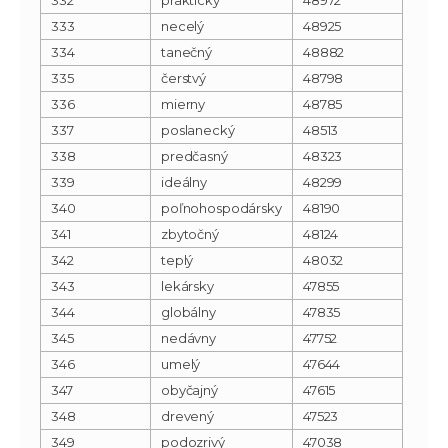
333
necelý
48925
334
tanečný
48882
335
čerstvý
48798
336
mierny
48785
337
poslanecký
48513
338
predčasný
48323
339
ideálny
48299
340
poľnohospodársky
48190
341
zbytočný
48124
342
teplý
48032
343
lekársky
47855
344
globálny
47835
345
nedávny
47752
346
umelý
47644
347
obyčajný
47615
348
drevený
47523
349
podozrivý
47038