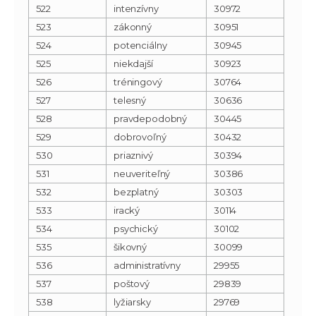
522
intenzívny
30972
523
zákonný
30951
524
potenciálny
30945
525
niekdajší
30923
526
tréningový
30764
527
telesný
30636
528
pravdepodobný
30445
529
dobrovoľný
30432
530
priaznivý
30394
531
neuveriteľný
30386
532
bezplatný
30303
533
iracký
30114
534
psychický
30102
535
šikovný
30099
536
administratívny
29955
537
poštový
29839
538
lyžiarsky
29769