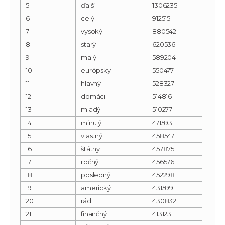
5
ďalší
1306235
6
celý
912515
7
vysoký
880542
8
starý
620536
9
malý
589204
10
európsky
550477
11
hlavný
528327
12
domáci
514816
13
mladý
510277
14
minulý
471593
15
vlastný
458547
16
štátny
457875
17
ročný
456576
18
posledný
452298
19
americký
431599
20
rád
430832
21
finančný
413123