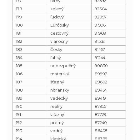
177
tvrdý
92592
178
zelený
92304
179
ľudový
92097
180
Európsky
91996
181
cestovný
91968
182
vianočný
91552
183
Český
91457
184
ľahký
91244
185
nebezpečný
90830
186
materský
89997
187
šťastný
89602
188
nitriansky
89454
189
vedecký
89419
190
reálny
87955
191
víťazný
87729
192
presný
87240
193
vodný
86405
194
klasický
86389