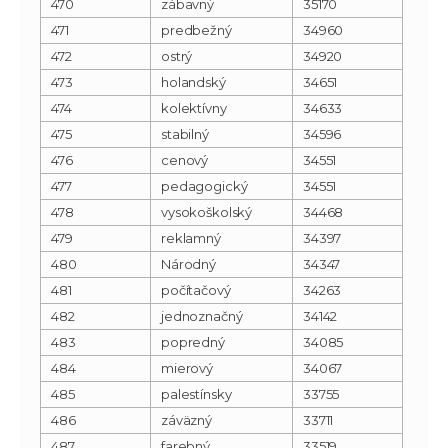
470
zábavný
35170
471
predbežný
34960
472
ostrý
34920
473
holandský
34651
474
kolektívny
34633
475
stabilný
34596
476
cenový
34551
477
pedagogický
34551
478
vysokoškolský
34468
479
reklamný
34397
480
Národný
34347
481
počítačový
34263
482
jednoznačný
34142
483
popredný
34085
484
mierový
34067
485
palestínsky
33755
486
záväzný
33711
487
farebný
33519