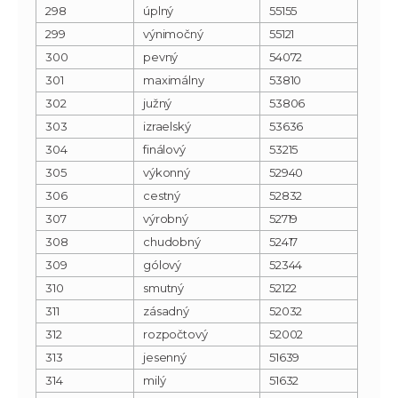
298
úplný
55155
299
výnimočný
55121
300
pevný
54072
301
maximálny
53810
302
južný
53806
303
izraelský
53636
304
finálový
53215
305
výkonný
52940
306
cestný
52832
307
výrobný
52719
308
chudobný
52417
309
gólový
52344
310
smutný
52122
311
zásadný
52032
312
rozpočtový
52002
313
jesenný
51639
314
milý
51632