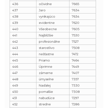
436
očividne
7665
437
Jaro
7634
438
vynikajúco
7634
439
evidentne
7620
440
Všeobecne
7605
441
Najbližšie
7530
442
profesionálne
7527
443
starostlivo
7508
444
nešťastne
7472
445
Priamo
7464
446
Úprimne
7449
447
zámerne
7407
448
úmyselne
7357
449
Naďalej
7330
450
pomalšie
7308
451
nabudúce
7297
452
stredne
7286