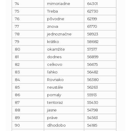
74
mimoriadne
64301
75
Treba
62730
76
pôvodne
62199
77
znova
61770
78
jednoznačne
58923
79
krátko
58682
80
okamžite
57577
81
dodnes
56899
82
celkovo
56675
83
ľahko
56482
84
Rovnako
56380
85
neustále
56263
86
pomaly
55913
87
tentoraz
55430
88
jasne
54798
89
práve
54563
90
dlhodobo
54185