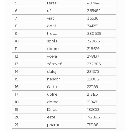
5
teraz
401744
6
už
365482
7
viac
365361
8
opäť
341281
9
treba
330609
10
spolu
320616
11
dobre
318629
12
včera
278137
13
zároveň
232883
14
ďalej
231375
15
neskôr
228012
16
často
221189
17
úplne
213125
18
doma
210491
19
Dnes
182653
20
ešte
172886
21
priamo
172188