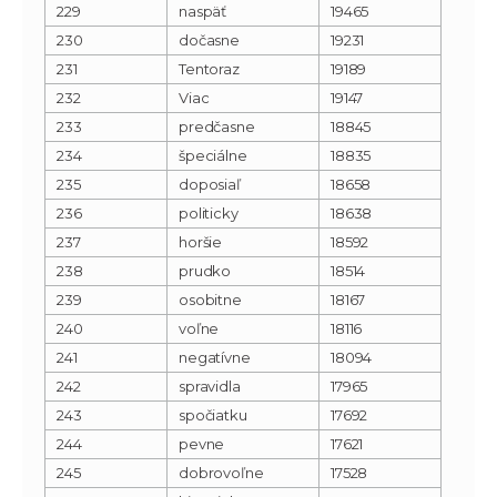
229
naspäť
19465
230
dočasne
19231
231
Tentoraz
19189
232
Viac
19147
233
predčasne
18845
234
špeciálne
18835
235
doposiaľ
18658
236
politicky
18638
237
horšie
18592
238
prudko
18514
239
osobitne
18167
240
voľne
18116
241
negatívne
18094
242
spravidla
17965
243
spočiatku
17692
244
pevne
17621
245
dobrovoľne
17528