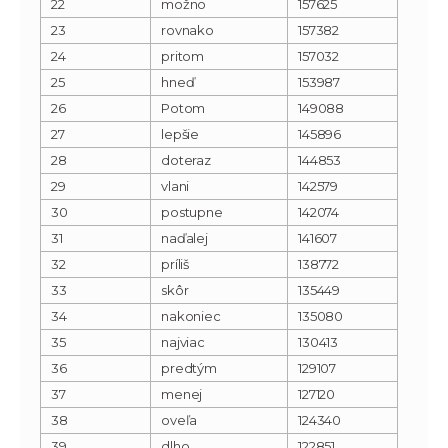
22
možno
157625
23
rovnako
157382
24
pritom
157032
25
hneď
153987
26
Potom
149088
27
lepšie
145896
28
doteraz
144853
29
vlani
142579
30
postupne
142074
31
naďalej
141607
32
príliš
138772
33
skôr
135449
34
nakoniec
135080
35
najviac
130413
36
predtým
129107
37
menej
127120
38
oveľa
124340
39
dlho
122851