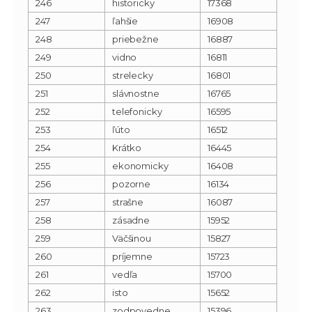
246
historicky
17368
247
ľahšie
16908
248
priebežne
16887
249
vidno
16811
250
strelecky
16801
251
slávnostne
16765
252
telefonicky
16595
253
ľúto
16512
254
Krátko
16445
255
ekonomicky
16408
256
pozorne
16134
257
strašne
16087
258
zásadne
15952
259
Väčšinou
15827
260
príjemne
15723
261
vedľa
15700
262
isto
15652
263
zodpovedne
15396