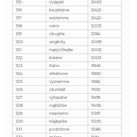
315
Vzápätí
12493
316
bezplatne
12423
317
extrémne
12422
318
ostro
12335
319
obvykle
12164
320
anglicky
12065
321
najrýchlejšie
12032
322
krásne
12023
323
Ráno
11949
324
efektívne
11690
325
významne
11662
326
obzvlášť
11530
327
výhradne
11478
328
najbližšie
11406
329
nepriamo
11367
330
Najlepšie
11305
331
podrobne
11286
332
márne
11254