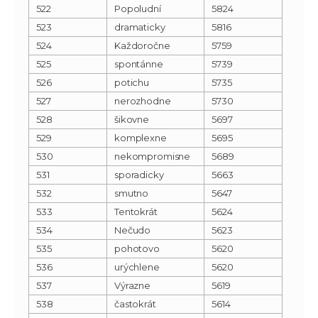
522
Popoludní
5824
523
dramaticky
5816
524
Každoročne
5759
525
spontánne
5739
526
potichu
5735
527
nerozhodne
5730
528
šikovne
5697
529
komplexne
5695
530
nekompromisne
5689
531
sporadicky
5663
532
smutno
5647
533
Tentokrát
5624
534
Nečudo
5623
535
pohotovo
5620
536
urýchlene
5620
537
Výrazne
5619
538
častokrát
5614