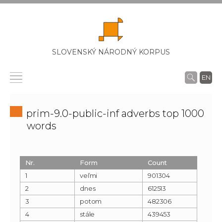
SLOVENSKÝ NÁRODNÝ KORPUS
EN
prim-9.0-public-inf adverbs top 1000
words
Nr.
Form
Count
1
veľmi
901304
2
dnes
612513
3
potom
482306
4
stále
439453