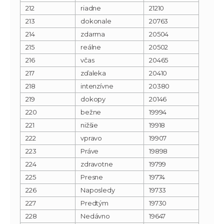
212
riadne
21210
213
dokonale
20763
214
zdarma
20504
215
reálne
20502
216
včas
20465
217
zďaleka
20410
218
intenzívne
20380
219
dokopy
20146
220
bežne
19994
221
nižšie
19918
222
vpravo
19907
223
Práve
19898
224
zdravotne
19799
225
Presne
19774
226
Naposledy
19733
227
Predtým
19730
228
Nedávno
19647