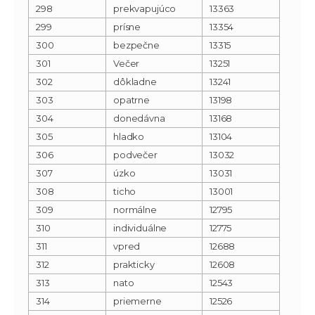
298
prekvapujúco
13363
299
prísne
13354
300
bezpečne
13315
301
Večer
13251
302
dôkladne
13241
303
opatrne
13198
304
donedávna
13168
305
hladko
13104
306
podvečer
13032
307
úzko
13031
308
ticho
13001
309
normálne
12795
310
individuálne
12775
311
vpred
12688
312
prakticky
12608
313
nato
12543
314
priemerne
12526