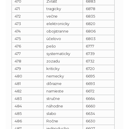
470
Zvlášť
6883
471
tragicky
6878
472
večne
6835
473
elektronicky
6820
474
obojstranne
6806
475
účelovo
6803
476
pešo
6777
477
systematicky
6739
478
zozadu
6732
479
kriticky
6720
480
nemecky
6695
481
dôrazne
6693
482
namieste
6672
483
stručne
6664
484
náhodne
6660
485
slabo
6634
486
Ročne
6630
487
jednoducho
6607