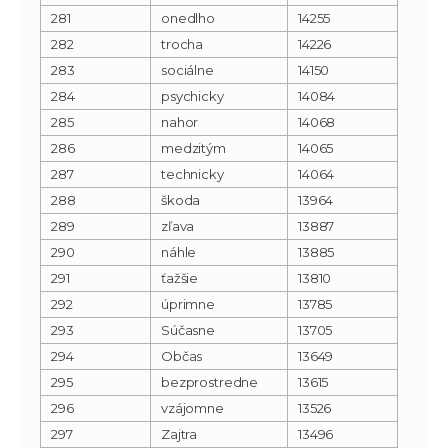
281
onedlho
14255
282
trocha
14226
283
sociálne
14150
284
psychicky
14084
285
nahor
14068
286
medzitým
14065
287
technicky
14064
288
škoda
13964
289
zľava
13887
290
náhle
13885
291
ťažšie
13810
292
úprimne
13785
293
Súčasne
13705
294
Občas
13649
295
bezprostredne
13615
296
vzájomne
13526
297
Zajtra
13496