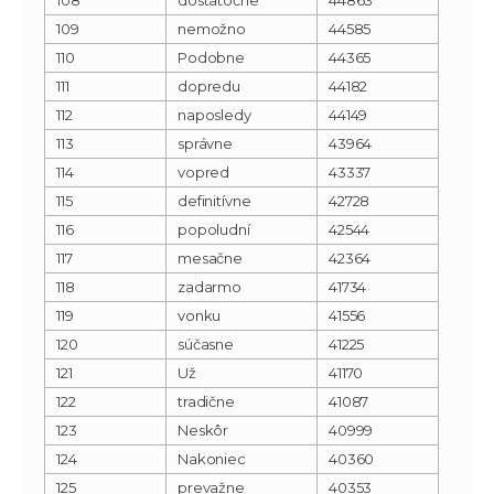
109
nemožno
44585
110
Podobne
44365
111
dopredu
44182
112
naposledy
44149
113
správne
43964
114
vopred
43337
115
definitívne
42728
116
popoludní
42544
117
mesačne
42364
118
zadarmo
41734
119
vonku
41556
120
súčasne
41225
121
Už
41170
122
tradične
41087
123
Neskôr
40999
124
Nakoniec
40360
125
prevažne
40353