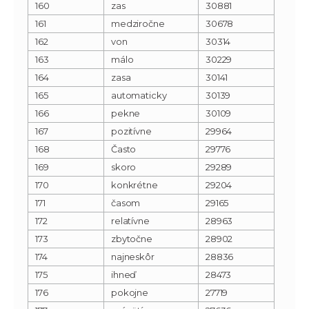
160
zas
30881
161
medziročne
30678
162
von
30314
163
málo
30229
164
zasa
30141
165
automaticky
30139
166
pekne
30109
167
pozitívne
29964
168
Často
29776
169
skoro
29289
170
konkrétne
29204
171
časom
29165
172
relatívne
28963
173
zbytočne
28902
174
najneskôr
28836
175
ihneď
28473
176
pokojne
27719