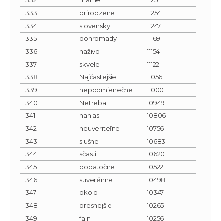
333
prirodzene
11254
334
slovensky
11247
335
dohromady
11169
336
naživo
11154
337
skvele
11122
338
Najčastejšie
11056
339
nepodmienečne
11000
340
Netreba
10949
341
nahlas
10806
342
neuveriteľne
10756
343
slušne
10683
344
sčasti
10620
345
dodatočne
10522
346
suverénne
10498
347
okolo
10347
348
presnejšie
10265
349
fajn
10256