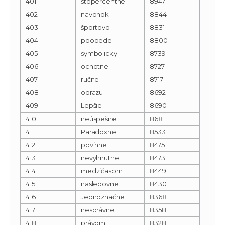
401
stopercentne
8947
402
navonok
8844
403
športovo
8831
404
poobede
8800
405
symbolicky
8739
406
ochotne
8727
407
ručne
8717
408
odrazu
8692
409
Lepšie
8690
410
neúspešne
8681
411
Paradoxne
8533
412
povinne
8475
413
nevyhnutne
8473
414
medzičasom
8449
415
nasledovne
8430
416
Jednoznačne
8368
417
nesprávne
8358
418
právom
8328