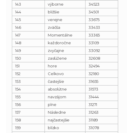
143
výborne
34523
144
bližšie
34501
145
verejne
33675
146
zväčša
33433
147
Momentálne
33365
148
každoročne
33109
149
zvyčajne
33092
150
zaslúžene
32608
151
hore
32494
152
Celkovo
32180
153
častejšie
31655
154
absolútne
31573
155
navzájom
31444
156
plne
31271
157
Následne
31263
158
najčastejšie
31189
159
blízko
31078