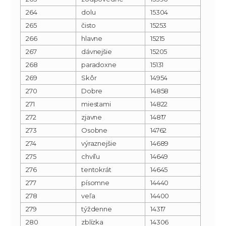
264
dolu
15304
265
čisto
15253
266
hlavne
15215
267
dávnejšie
15205
268
paradoxne
15131
269
Skôr
14954
270
Dobre
14858
271
miestami
14822
272
zjavne
14817
273
Osobne
14762
274
výraznejšie
14689
275
chvíľu
14649
276
tentokrát
14645
277
písomne
14440
278
veľa
14400
279
týždenne
14317
280
zblízka
14306