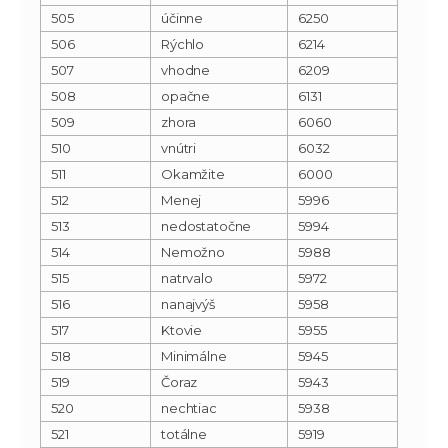
505
účinne
6250
506
Rýchlo
6214
507
vhodne
6209
508
opačne
6131
509
zhora
6060
510
vnútri
6032
511
Okamžite
6000
512
Menej
5996
513
nedostatočne
5994
514
Nemožno
5988
515
natrvalo
5972
516
nanajvýš
5958
517
Ktovie
5955
518
Minimálne
5945
519
Čoraz
5943
520
nechtiac
5938
521
totálne
5919