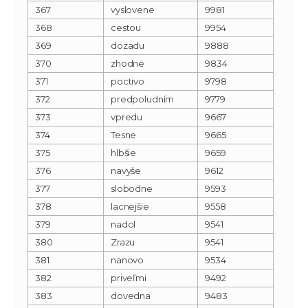
367
vyslovene
9981
368
cestou
9954
369
dozadu
9888
370
zhodne
9834
371
poctivo
9798
372
predpoludním
9779
373
vpredu
9667
374
Tesne
9665
375
hlbšie
9659
376
navyše
9612
377
slobodne
9593
378
lacnejšie
9558
379
nadol
9541
380
Zrazu
9541
381
nanovo
9534
382
priveľmi
9492
383
dovedna
9483