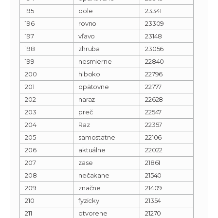
195
dole
23341
196
rovno
23309
197
vľavo
23148
198
zhruba
23056
199
nesmierne
22840
200
hlboko
22796
201
opätovne
22777
202
naraz
22628
203
preč
22547
204
Raz
22357
205
samostatne
22106
206
aktuálne
22022
207
zase
21861
208
nečakane
21540
209
značne
21409
210
fyzicky
21354
211
otvorene
21270