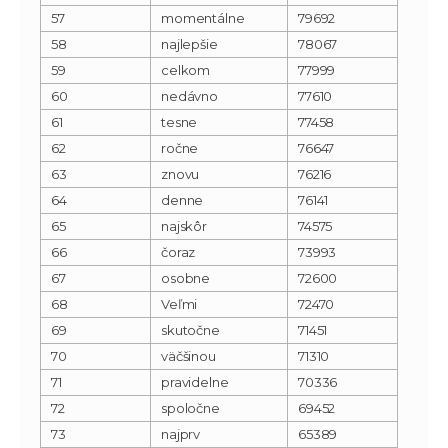
57
momentálne
79692
58
najlepšie
78067
59
celkom
77999
60
nedávno
77610
61
tesne
77458
62
ročne
76647
63
znovu
76216
64
denne
76141
65
najskôr
74575
66
čoraz
73993
67
osobne
72600
68
Veľmi
72470
69
skutočne
71451
70
väčšinou
71310
71
pravidelne
70336
72
spoločne
69452
73
najprv
65389