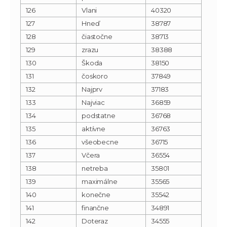
126
Vlani
40320
127
Hneď
38787
128
čiastočne
38713
129
zrazu
38388
130
Škoda
38150
131
čoskoro
37849
132
Najprv
37183
133
Najviac
36859
134
podstatne
36768
135
aktívne
36763
136
všeobecne
36715
137
Včera
36554
138
netreba
35801
139
maximálne
35565
140
konečne
35542
141
finančne
34891
142
Doteraz
34555