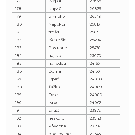
177
vzápätí
27636
178
Najskôr
26839
179
omnoho
26543
180
Napokon
25813
181
trošku
25619
182
rýchlejšie
25494
183
Postupne
25478
184
najavo
25070
185
náhodou
24165
186
Doma
24150
187
Opäť
24090
188
Ťažko
24089
189
Ďalej
24080
190
tvrdo
24062
191
zvlášť
23972
192
neskoro
23943
193
Pôvodne
23597
194
opakovane
23545