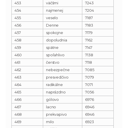
453
väčšmi
7243
454
najmenej
7204
455
veselo
7187
456
Denne
7183
457
spokojne
7179
458
dopoludnia
7162
459
spätne
7147
460
spoľahlivo
7138
461
čerstvo
7118
462
nebezpečne
7085
463
presvedčivo
7079
464
radikálne
7071
465
naprázdno
7056
466
gólovo
6976
467
lacno
6946
468
prekvapivo
6946
469
milo
6923