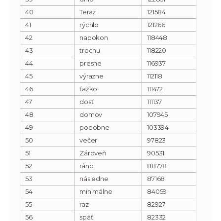
40
Teraz
121584
41
rýchlo
121266
42
napokon
118448
43
trochu
118220
44
presne
116937
45
výrazne
112118
46
ťažko
111472
47
dosť
111137
48
domov
107945
49
podobne
103394
50
večer
97823
51
Zároveň
90531
52
ráno
88778
53
následne
87168
54
minimálne
84059
55
raz
82927
56
späť
82332