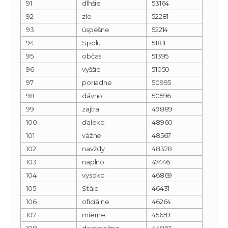
91
dlhšie
53164
92
zle
52281
93
úspešne
52214
94
Spolu
51811
95
občas
51395
96
vyššie
51050
97
poriadne
50995
98
dávno
50596
99
zajtra
49889
100
ďaleko
48960
101
vážne
48567
102
navždy
48328
103
naplno
47446
104
vysoko
46869
105
Stále
46431
106
oficiálne
46264
107
mierne
45659
108
dostatočne
44863