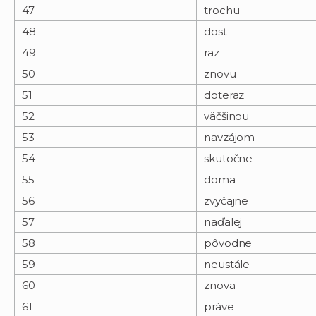
47
trochu
48
dosť
49
raz
50
znovu
51
doteraz
52
väčšinou
53
navzájom
54
skutočne
55
doma
56
zvyčajne
57
naďalej
58
pôvodne
59
neustále
60
znova
61
práve