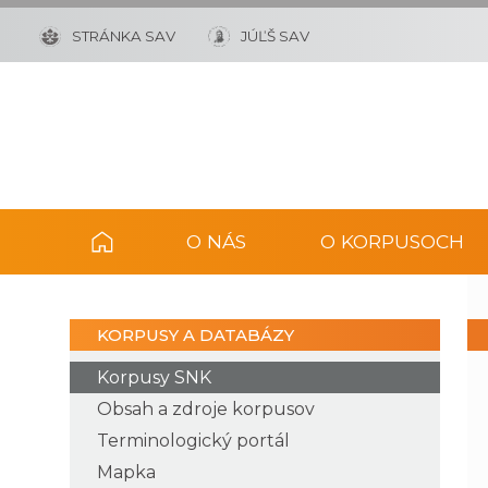
STRÁNKA SAV
JÚĽŠ SAV
O NÁS
O KORPUSOCH
KORPUSY A DATABÁZY
Korpusy SNK
Obsah a zdroje korpusov
Terminologický portál
Mapka