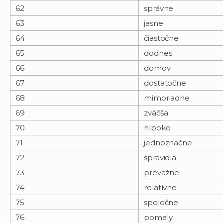
62
správne
63
jasne
64
čiastočne
65
dodnes
66
domov
67
dostatočne
68
mimoriadne
69
zväčša
70
hlboko
71
jednoznačne
72
spravidla
73
prevažne
74
relatívne
75
spoločne
76
pomaly