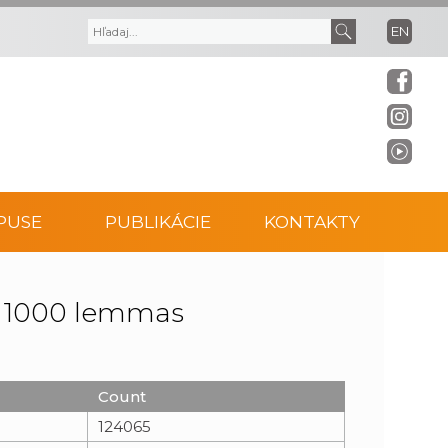
EN
V
V
y
y
h
h
ľ
ľ
PUSE
PUBLIKÁCIE
KONTAKTY
a
a
d
d
p 1000 lemmas
á
a
v
ť
Count
124065
a
t