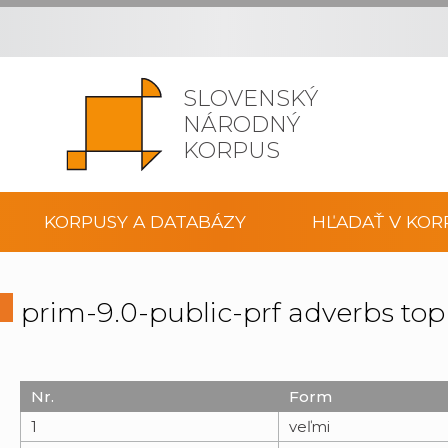
SLOVENSKÝ
NÁRODNÝ
KORPUS
KORPUSY A DATABÁZY
HĽADAŤ V KOR
prim-9.0-public-prf adverbs to
Nr.
Form
1
veľmi