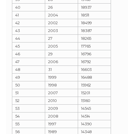
40
26
18937
41
2004
18511
42
2002
18499
43
2003
18387
44
27
18265
45
2005
17765
46
29
16796
47
2006
16792
48
31
16603
49
1999
16488
50
1998
15962
51
2007
15201
52
2010
15160
53
2009
14545
54
2008
14514
55
1997
14390
56
1989
14348