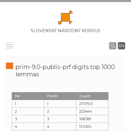
SLOVENSKÝ NÁRODNÝ KORPUS
EN
prim-9.0-public-prf digits top 1000
lemmas
Nr.
Form
Count
1
1
270703
2
2
222444
3
3
168381
4
4
133324