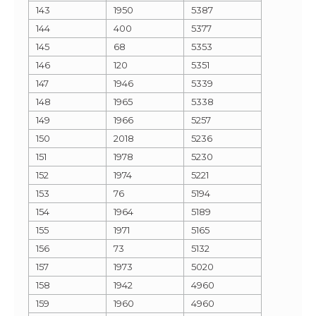
143
1950
5387
144
400
5377
145
68
5353
146
120
5351
147
1946
5339
148
1965
5338
149
1966
5257
150
2018
5236
151
1978
5230
152
1974
5221
153
76
5194
154
1964
5189
155
1971
5165
156
73
5132
157
1973
5020
158
1942
4960
159
1960
4960