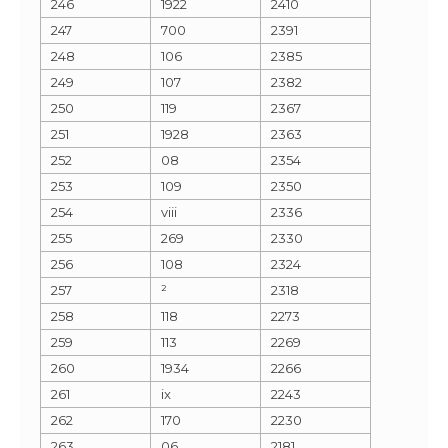
246
1922
2410
247
700
2391
248
106
2385
249
107
2382
250
119
2367
251
1928
2363
252
08
2354
253
109
2350
254
viii
2336
255
269
2330
256
108
2324
257
²
2318
258
118
2273
259
113
2269
260
1934
2266
261
ix
2243
262
170
2230
263
06
2181