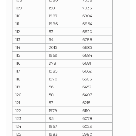
109
150
7033
110
1987
6904
111
1986
6864
112
53
6820
113
54
6788
114
2015
6685
115
1969
6684
116
978
6681
117
1985
6662
118
1970
6503
119
56
6452
120
58
6407
121
57
6215
122
1979
6110
123
95
6078
124
1967
6023
125
1983
5980