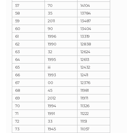
57
70
14104
58
35
13784
59
2011
13487
60
90
13404
61
1996
13319
62
1990
12838
63
32
12624
64
1995
12613
65
iii
12432
66
1993
12411
67
00
12376
68
45
11981
69
2012
11971
70
1994
11326
71
1991
11222
72
33
11151
73
1945
11057