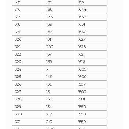
315
168
1651
316
166
1644
317
256
1637
318
152
1631
319
167
1630
320
1911
1627
321
283
1625
322
157
1621
323
169
1616
324
xii
1605
325
148
1600
326
195
1597
327
151
1583
328
156
1581
329
154
1558
330
210
1550
331
247
1550
332
1500
1516