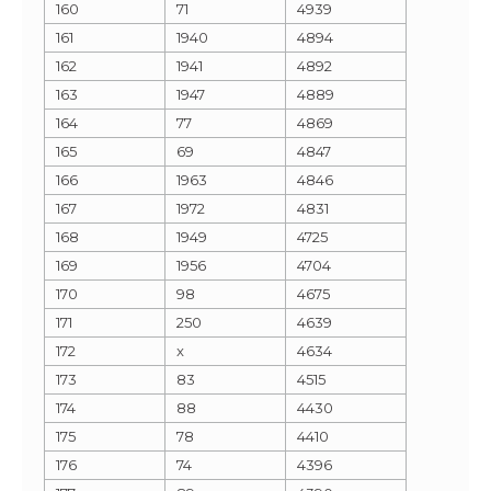
160
71
4939
161
1940
4894
162
1941
4892
163
1947
4889
164
77
4869
165
69
4847
166
1963
4846
167
1972
4831
168
1949
4725
169
1956
4704
170
98
4675
171
250
4639
172
x
4634
173
83
4515
174
88
4430
175
78
4410
176
74
4396