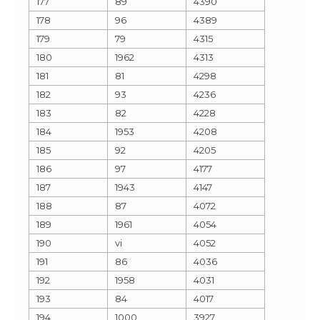
177
89
4390
178
96
4389
179
79
4315
180
1962
4313
181
81
4298
182
93
4236
183
82
4228
184
1953
4208
185
92
4205
186
97
4177
187
1943
4147
188
87
4072
189
1961
4054
190
vi
4052
191
86
4036
192
1958
4031
193
84
4017
194
1000
3927