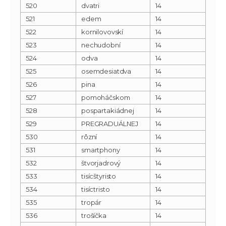
520
dvatri
14
521
edem
14
522
kornilovovskí
14
523
nechudobní
14
524
odva
14
525
osemdesiatdva
14
526
pina
14
527
pomoháčskom
14
528
pospartakiádnej
14
529
PREGRADUÁLNEJ
14
530
rôzní
14
531
smartphony
14
532
štvorjadrový
14
533
tisícštyristo
14
534
tisíctristo
14
535
tropár
14
536
trošíčka
14