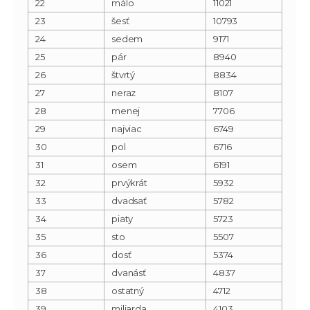
22
málo
11021
23
šesť
10793
24
sedem
9171
25
pár
8940
26
štvrtý
8834
27
neraz
8107
28
menej
7706
29
najviac
6749
30
pol
6716
31
osem
6191
32
prvýkrát
5932
33
dvadsať
5782
34
piaty
5723
35
sto
5507
36
dosť
5374
37
dvanásť
4837
38
ostatný
4712
39
miliarda
4103