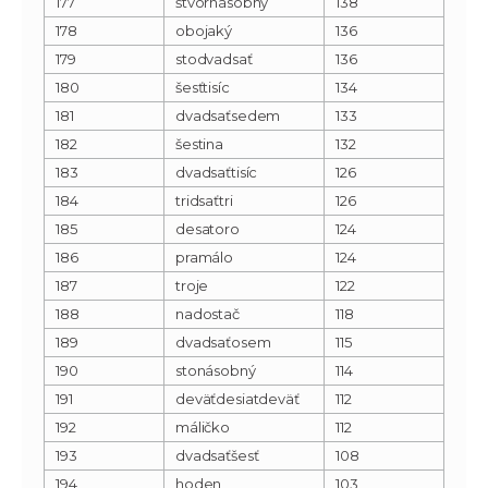
177
štvornásobný
138
178
obojaký
136
179
stodvadsať
136
180
šesťtisíc
134
181
dvadsaťsedem
133
182
šestina
132
183
dvadsaťtisíc
126
184
tridsaťtri
126
185
desatoro
124
186
pramálo
124
187
troje
122
188
nadostač
118
189
dvadsaťosem
115
190
stonásobný
114
191
deväťdesiatdeväť
112
192
máličko
112
193
dvadsaťšesť
108
194
hoden
103