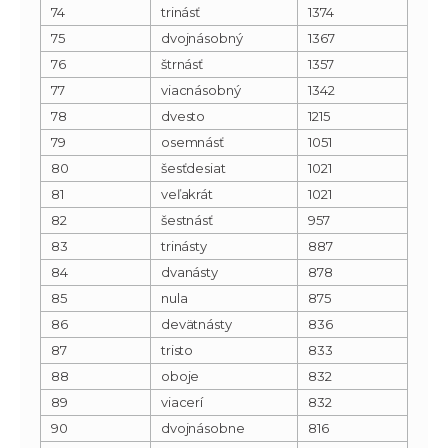
74
trinásť
1374
75
dvojnásobný
1367
76
štrnásť
1357
77
viacnásobný
1342
78
dvesto
1215
79
osemnásť
1051
80
šesťdesiat
1021
81
veľakrát
1021
82
šestnásť
957
83
trinásty
887
84
dvanásty
878
85
nula
875
86
devätnásty
836
87
tristo
833
88
oboje
832
89
viacerí
832
90
dvojnásobne
816