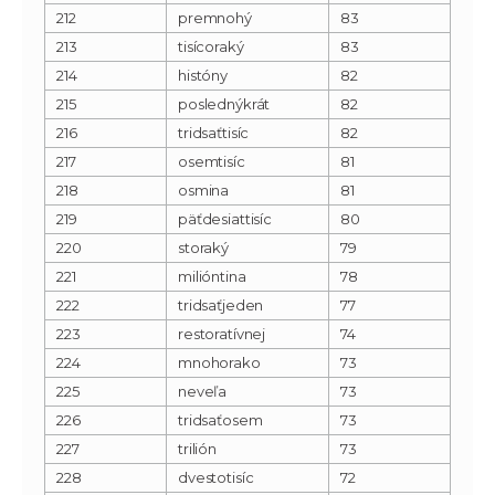
212
premnohý
83
213
tisícoraký
83
214
históny
82
215
poslednýkrát
82
216
tridsaťtisíc
82
217
osemtisíc
81
218
osmina
81
219
päťdesiattisíc
80
220
storaký
79
221
milióntina
78
222
tridsaťjeden
77
223
restoratívnej
74
224
mnohorako
73
225
neveľa
73
226
tridsaťosem
73
227
trilión
73
228
dvestotisíc
72