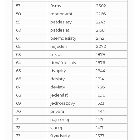
57
ôsmy
2302
58
mnohokrát
2266
59
päťdesiaty
2243
60
päťdesiat
2158
61
osemdesiaty
2142
62
nejeden
2070
63
trikrát
1879
64
deväťdesiaty
1876
65
dvojaký
1844
66
desiaty
1814
67
deviaty
1736
68
jedenásť
1696
69
jednorazový
1523
70
priveľa
1444
71
najmenej
1417
72
viacej
1417
73
štyridsiaty
1377