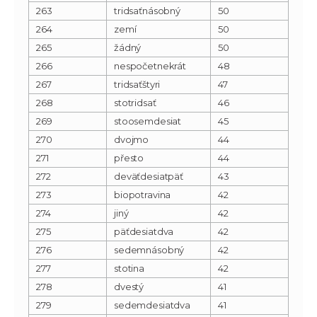
263
tridsaťnásobný
50
264
zemí
50
265
žádný
50
266
nespočetnekrát
48
267
tridsaťštyri
47
268
stotridsať
46
269
stoosemdesiat
45
270
dvojmo
44
271
přesto
44
272
deväťdesiatpäť
43
273
biopotravina
42
274
jiný
42
275
päťdesiatdva
42
276
sedemnásobný
42
277
stotina
42
278
dvestý
41
279
sedemdesiatdva
41