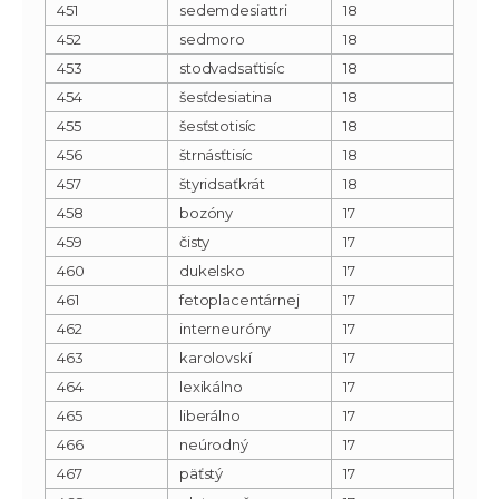
451
sedemdesiattri
18
452
sedmoro
18
453
stodvadsaťtisíc
18
454
šesťdesiatina
18
455
šesťstotisíc
18
456
štrnásťtisíc
18
457
štyridsaťkrát
18
458
bozóny
17
459
čisty
17
460
dukelsko
17
461
fetoplacentárnej
17
462
interneuróny
17
463
karolovskí
17
464
lexikálno
17
465
liberálno
17
466
neúrodný
17
467
päťstý
17