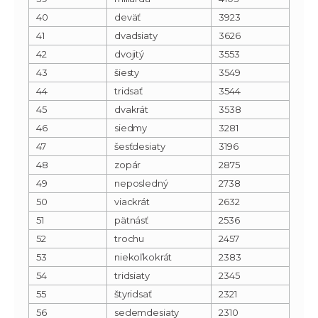
40
deväť
3923
41
dvadsiaty
3626
42
dvojitý
3553
43
šiesty
3549
44
tridsať
3544
45
dvakrát
3538
46
siedmy
3281
47
šesťdesiaty
3196
48
zopár
2875
49
neposledný
2738
50
viackrát
2632
51
pätnásť
2536
52
trochu
2457
53
niekoľkokrát
2383
54
tridsiaty
2345
55
štyridsať
2321
56
sedemdesiaty
2310