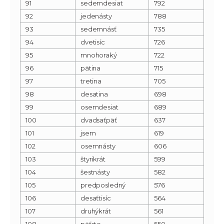
91
sedemdesiat
792
92
jedenásty
788
93
sedemnásť
735
94
dvetisíc
726
95
mnohoraký
722
96
pätina
715
97
tretina
705
98
desatina
698
99
osemdesiat
689
100
dvadsaťpäť
637
101
jsem
619
102
osemnásty
606
103
štyrikrát
599
104
šestnásty
582
105
predposledný
576
106
desaťtisíc
564
107
druhýkrát
561
108
päťsto
550