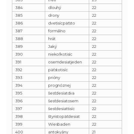
384
dlouhý
22
385
drony
22
386
dvetisícpäťsto
22
387
formálno
22
388
hrát
22
389
Jaký
22
390
niekoľkotisíc
22
391
osemdesiatjeden
22
392
päťstotisíc
22
393
prióny
22
394
prognóznej
22
395
šesťdesiatdva
22
396
šesťdesiatosem
22
397
šesťdesiattisíc
22
398
štyristopäťdesiat
22
399
Wiesbaden
22
400
antokyány
21