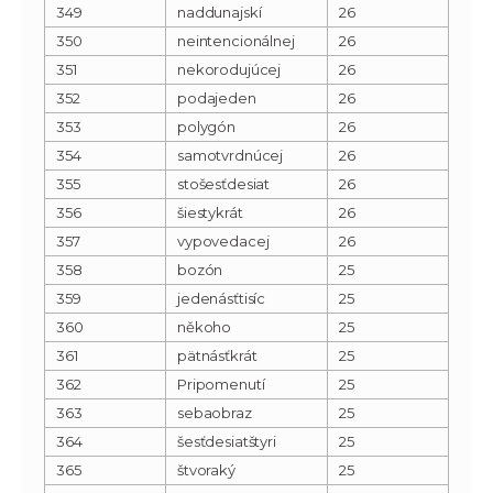
349
naddunajskí
26
350
neintencionálnej
26
351
nekorodujúcej
26
352
podajeden
26
353
polygón
26
354
samotvrdnúcej
26
355
stošesťdesiat
26
356
šiestykrát
26
357
vypovedacej
26
358
bozón
25
359
jedenásťtisíc
25
360
někoho
25
361
pätnásťkrát
25
362
Pripomenutí
25
363
sebaobraz
25
364
šesťdesiatštyri
25
365
štvoraký
25