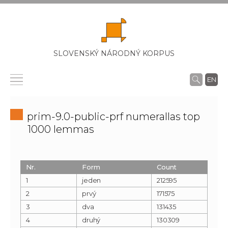
SLOVENSKÝ NÁRODNÝ KORPUS
EN
prim-9.0-public-prf numerallas top
1000 lemmas
Nr.
Form
Count
1
jeden
212595
2
prvý
171575
3
dva
131435
4
druhý
130309