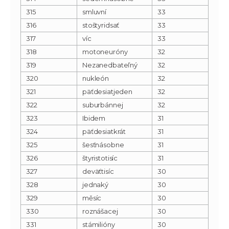
315
smluvní
33
316
stoštyridsať
33
317
víc
33
318
motoneuróny
32
319
Nezanedbateľný
32
320
nukleón
32
321
päťdesiatjeden
32
322
suburbánnej
32
323
Ibidem
31
324
päťdesiatkrát
31
325
šesťnásobne
31
326
štyristotisíc
31
327
deväťtisíc
30
328
jednaký
30
329
měsíc
30
330
roznášacej
30
331
stámilióny
30