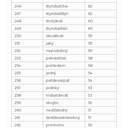
246
štyridsaťdva
62
247
štyridsaťštyri
62
248
štvrtýkrát
60
249
štyridsaťtisíc
60
250
deväťkrát
59
251
jaký
59
252
nepodobný
59
253
pätnásťtisíc
58
254
pohledem
58
255
jedný
54
256
päťdesiatpäť
54
257
jedinký
53
258
tridsaťdeväť
53
259
dvojito
52
260
nedôsledný
51
261
šesťdesiatnásobný
51
262
primnoho
50