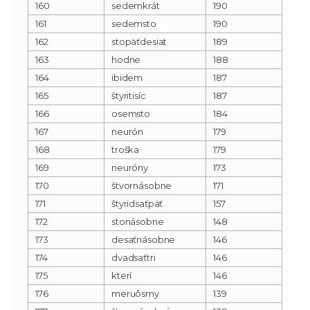
160
sedemkrát
190
161
sedemsto
190
162
stopäťdesiat
189
163
hodne
188
164
ibidem
187
165
štyritisíc
187
166
osemsto
184
167
neurón
179
168
troška
179
169
neuróny
173
170
štvornásobne
171
171
štyridsaťpäť
157
172
stonásobne
148
173
desaťnásobne
146
174
dvadsaťtri
146
175
kterí
146
176
meruôsmy
139