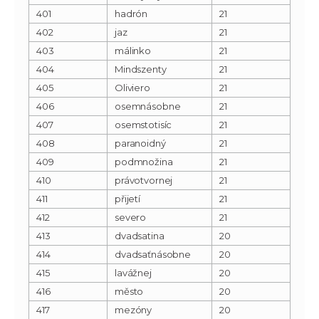
401
hadrón
21
402
jaz
21
403
málinko
21
404
Mindszenty
21
405
Oliviero
21
406
osemnásobne
21
407
osemstotisíc
21
408
paranoidný
21
409
podmnožina
21
410
právotvornej
21
411
přijetí
21
412
severo
21
413
dvadsatina
20
414
dvadsaťnásobne
20
415
lavážnej
20
416
město
20
417
mezóny
20