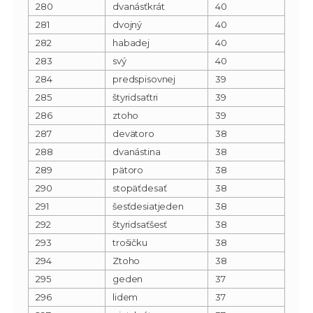
280
dvanásťkrát
40
281
dvojný
40
282
habadej
40
283
svý
40
284
predspisovnej
39
285
štyridsaťtri
39
286
ztoho
39
287
devätoro
38
288
dvanástina
38
289
pätoro
38
290
stopäťdesať
38
291
šesťdesiatjeden
38
292
štyridsaťšesť
38
293
trošičku
38
294
Ztoho
38
295
geden
37
296
lidem
37