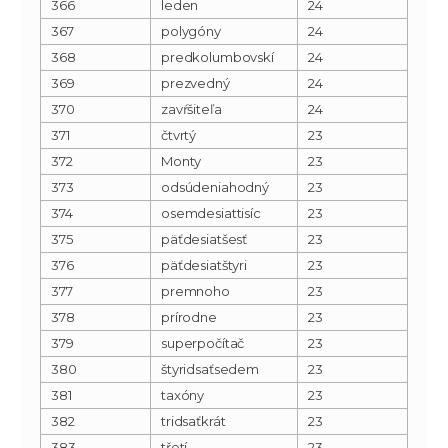
366
leden
24
367
polygóny
24
368
predkolumbovskí
24
369
prezvedný
24
370
zavŕšiteľa
24
371
čtvrtý
23
372
Monty
23
373
odsúdeniahodný
23
374
osemdesiattisíc
23
375
päťdesiatšesť
23
376
päťdesiatštyri
23
377
premnoho
23
378
prírodne
23
379
superpočítač
23
380
štyridsaťsedem
23
381
taxóny
23
382
tridsaťkrát
23
383
třetí
23