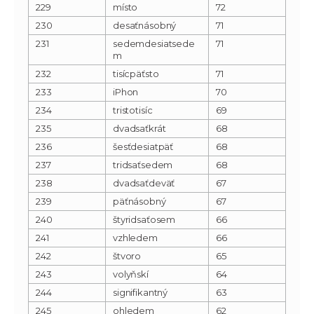
229
místo
72
230
desaťnásobný
71
231
sedemdesiatsede
71
m
232
tisícpäťsto
71
233
iPhon
70
234
tristotisíc
69
235
dvadsaťkrát
68
236
šesťdesiatpäť
68
237
tridsaťsedem
68
238
dvadsaťdeväť
67
239
päťnásobný
67
240
štyridsaťosem
66
241
vzhledem
66
242
štvoro
65
243
volyňskí
64
244
signifikantný
63
245
ohledem
62