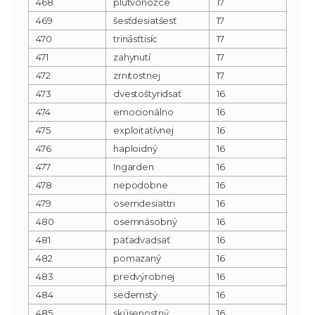
468
plutvonožce
17
469
šesťdesiatšesť
17
470
trinásťtisíc
17
471
zahynutí
17
472
zrnitostnej
17
473
dvestoštyridsať
16
474
emocionálno
16
475
exploitatívnej
16
476
haploidný
16
477
Ingarden
16
478
nepodobne
16
479
osemdesiattri
16
480
osemnásobný
16
481
päťadvadsať
16
482
pomazaný
16
483
predvýrobnej
16
484
sedemstý
16
485
skúsenostný
16