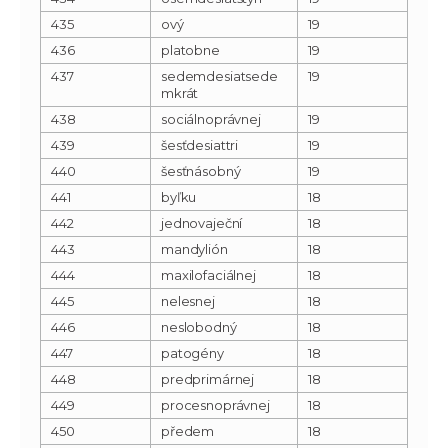
435
ový
19
436
platobne
19
437
sedemdesiatsede
19
mkrát
438
sociálnoprávnej
19
439
šesťdesiattri
19
440
šesťnásobný
19
441
byľku
18
442
jednovaječní
18
443
mandylión
18
444
maxilofaciálnej
18
445
nelesnej
18
446
neslobodný
18
447
patogény
18
448
predprimárnej
18
449
procesnoprávnej
18
450
předem
18