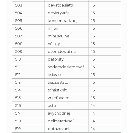
503
deväťdesiattri
15
504
deviatykrát
15
505
koncentratívnej
15
506
milón
15
507
minuskulnej
15
508
nějaký
15
509
osemdesiatina
15
510
päťprstý
15
511
sedemdesiatdeväť
15
512
tisícsto
15
513
tisícšesťsto
15
514
trinásťkrát
15
515
zrieďovacej
15
516
asto
14
517
avýchodnej
14
518
deliberatívnej
14
519
dotazovaní
14