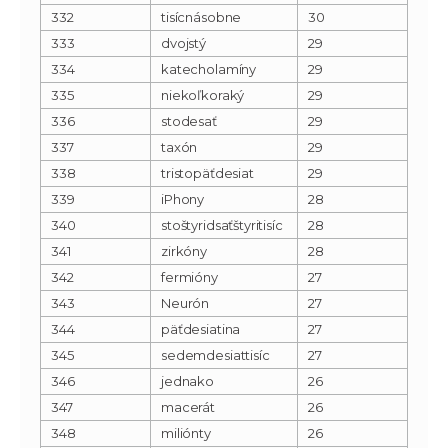
332
tisícnásobne
30
333
dvojstý
29
334
katecholamíny
29
335
niekoľkoraký
29
336
stodesať
29
337
taxón
29
338
tristopäťdesiat
29
339
iPhony
28
340
stoštyridsaťštyritisíc
28
341
zirkóny
28
342
fermióny
27
343
Neurón
27
344
päťdesiatina
27
345
sedemdesiattisíc
27
346
jednako
26
347
macerát
26
348
miliónty
26