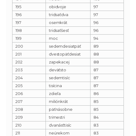
195
obidvoje
97
196
tridsaťdva
97
197
osemkrát
96
198
tridsaťšesť
96
199
moc
94
200
sedemdesiatpäť
89
201
dvestopäťdesiat
88
202
zapekacej
88
203
deväťsto
87
204
sedemtisíc
87
205
tisícina
87
206
zdieľa
86
207
miliónkrát
85
208
päťnásobne
85
209
trimestri
84
210
dvanásťtisíc
83
211
neúrekom
83