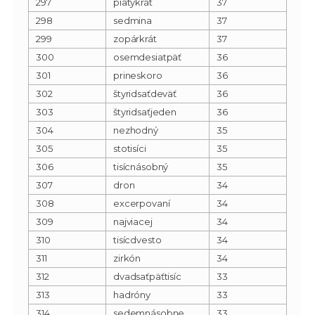
297
piatykrát
37
298
sedmina
37
299
zopárkrát
37
300
osemdesiatpäť
36
301
prineskoro
36
302
štyridsaťdeväť
36
303
štyridsaťjeden
36
304
nezhodný
35
305
stotisíci
35
306
tisícnásobný
35
307
dron
34
308
excerpovaní
34
309
najviacej
34
310
tisícdvesto
34
311
zirkón
34
312
dvadsaťpäťtisíc
33
313
hadróny
33
314
sedemnásobne
33