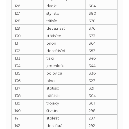
126
dvoje
384
127
štyristo
380
128
tritisíc
378
129
devätnásť
376
130
státisíce
373
131
bilión
364
132
desaťtisíci
357
133
tisíci
346
134
jedenkrát
344
135
polovica
336
136
plno
327
137
stotisíc
321
138
päťtisíc
304
139
trojaký
301
140
štvrtina
298
141
stokrát
297
142
desaťkrát
292