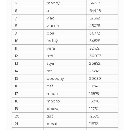
5
mnohý
64787
6
tri
64448
7
viac
52642
8
viacero
45025
9
oba
36772
10
jediný
34528
11
veľa
32472
12
tretí
30037
13
štyri
26892
14
raz
23248
15
posledný
20630
16
päť
18747
17
milión
15879
18
mnoho
15076
19
obidva
12754
20
tisíc
12395
21
desať
11872