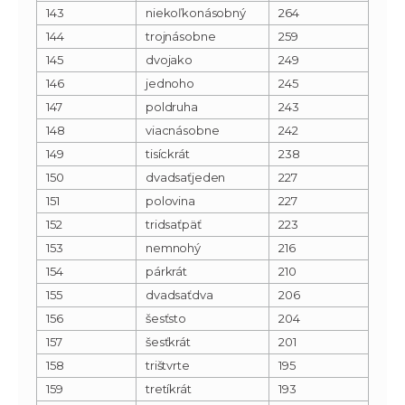
143
niekoľkonásobný
264
144
trojnásobne
259
145
dvojako
249
146
jednoho
245
147
poldruha
243
148
viacnásobne
242
149
tisíckrát
238
150
dvadsaťjeden
227
151
polovina
227
152
tridsaťpäť
223
153
nemnohý
216
154
párkrát
210
155
dvadsaťdva
206
156
šesťsto
204
157
šesťkrát
201
158
trištvrte
195
159
tretíkrát
193