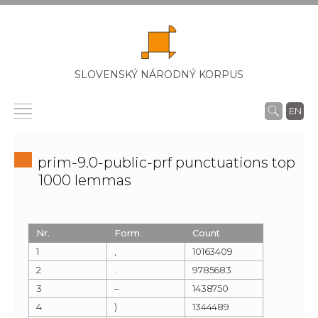
SLOVENSKÝ NÁRODNÝ KORPUS
EN
prim-9.0-public-prf punctuations top
1000 lemmas
Nr.
Form
Count
1
,
10163409
2
.
9785683
3
–
1438750
4
)
1344489