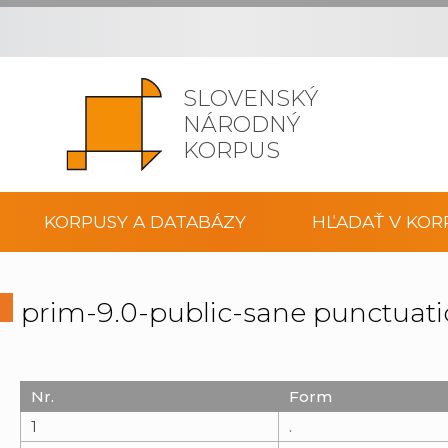
SLOVENSKÝ
NÁRODNÝ
KORPUS
KORPUSY A DATABÁZY
HĽADAŤ V KOR
prim-9.0-public-sane punctuati
Nr.
Form
1
.