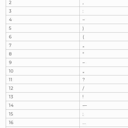
2
,
3
:
4
–
5
)
6
(
7
„
8
“
9
–
10
„
11
?
12
/
13
!
14
—
15
;
16
…