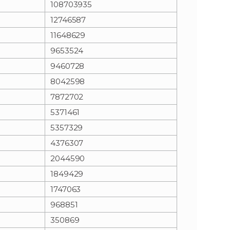
108703935
12746587
n
e
11648629
i
x
9653524
9460728
e
t
8042598
7872702
5371461
5357329
4376307
2044590
1849429
1747063
968851
350869