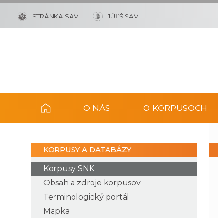
STRÁNKA SAV
JÚĽŠ SAV
O NÁS
O KORPUSOCH
KORPUSY A DATABÁZY
Korpusy SNK
Obsah a zdroje korpusov
Terminologický portál
Mapka