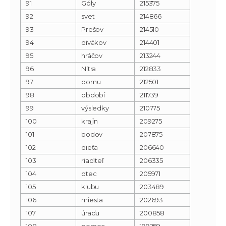
91
Góly
215375
92
svet
214866
93
Prešov
214510
94
divákov
214401
95
hráčov
213244
96
Nitra
212833
97
domu
212501
98
období
211739
99
výsledky
210775
100
krajín
209275
101
bodov
207875
102
dieťa
206640
103
riaditeľ
206335
104
otec
205971
105
klubu
203489
106
miesta
202693
107
úradu
200858
108
pomoc
199259