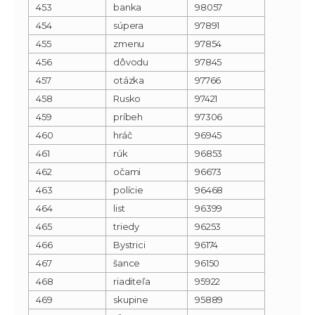
453
banka
98057
454
súpera
97891
455
zmenu
97854
456
dôvodu
97845
457
otázka
97766
458
Rusko
97421
459
príbeh
97306
460
hráč
96945
461
rúk
96853
462
očami
96673
463
polície
96468
464
list
96399
465
triedy
96253
466
Bystrici
96174
467
šance
96150
468
riaditeľa
95922
469
skupine
95889