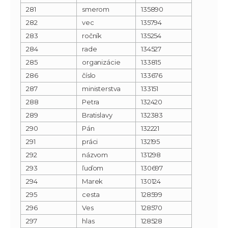
281
smerom
135890
282
vec
135794
283
ročník
135254
284
rade
134527
285
organizácie
133815
286
číslo
133676
287
ministerstva
133151
288
Petra
132420
289
Bratislavy
132383
290
Pán
132221
291
práci
132195
292
názvom
131298
293
ľuďom
130697
294
Marek
130124
295
cesta
128599
296
Ves
128570
297
hlas
128528