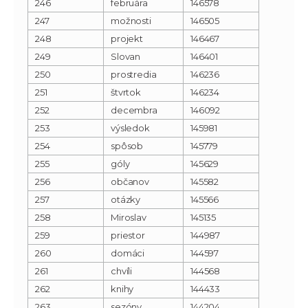
246
februára
146578
247
možnosti
146505
248
projekt
146467
249
Slovan
146401
250
prostredia
146236
251
štvrtok
146234
252
decembra
146092
253
výsledok
145981
254
spôsob
145779
255
góly
145629
256
občanov
145582
257
otázky
145566
258
Miroslav
145135
259
priestor
144987
260
domáci
144597
261
chvíli
144568
262
knihy
144433
263
sezóny
144204