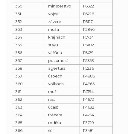
350
ministerstvo
116322
351
vojny
116226
352
závere
116127
353
muža
115846
354
krajinách
115734
355
stavu
115492
356
väčšina
115479
357
pozornosť
115353
358
agentúra
115236
359
úspech
114885
360
voľbách
114865
361
muži
114794
362
rast
114672
363
účasť
114632
364
trénera
114234
365
rodičia
113729
366
šéf
113481