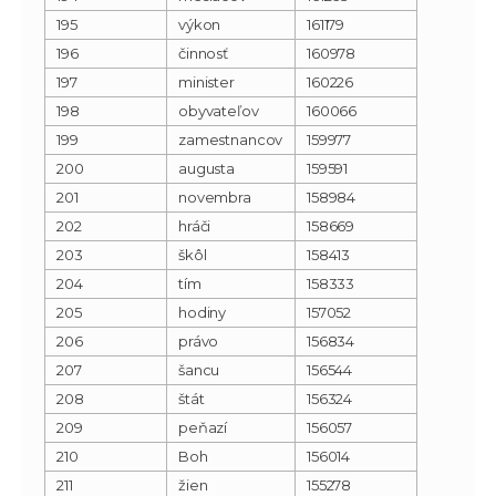
195
výkon
161179
196
činnosť
160978
197
minister
160226
198
obyvateľov
160066
199
zamestnancov
159977
200
augusta
159591
201
novembra
158984
202
hráči
158669
203
škôl
158413
204
tím
158333
205
hodiny
157052
206
právo
156834
207
šancu
156544
208
štát
156324
209
peňazí
156057
210
Boh
156014
211
žien
155278