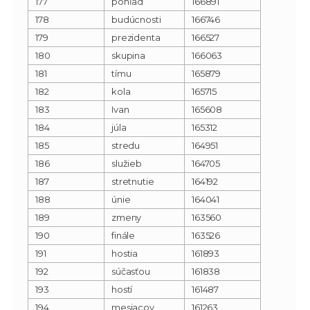
177
pohľad
166891
178
budúcnosti
166746
179
prezidenta
166527
180
skupina
166063
181
tímu
165879
182
kola
165715
183
Ivan
165608
184
júla
165312
185
stredu
164951
186
služieb
164705
187
stretnutie
164192
188
únie
164041
189
zmeny
163560
190
finále
163526
191
hostia
161893
192
súčasťou
161838
193
hostí
161487
194
mesiacov
161263