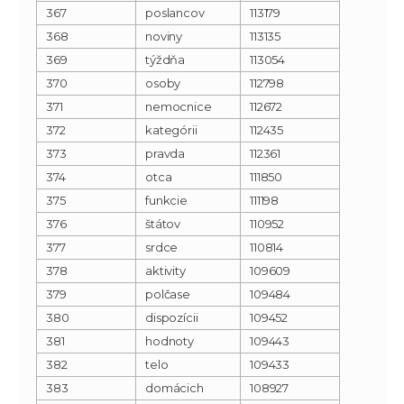
367
poslancov
113179
368
noviny
113135
369
týždňa
113054
370
osoby
112798
371
nemocnice
112672
372
kategórii
112435
373
pravda
112361
374
otca
111850
375
funkcie
111198
376
štátov
110952
377
srdce
110814
378
aktivity
109609
379
polčase
109484
380
dispozícii
109452
381
hodnoty
109443
382
telo
109433
383
domácich
108927