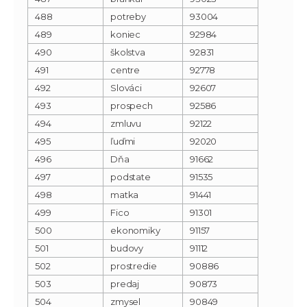
488
potreby
93004
489
koniec
92984
490
školstva
92831
491
centre
92778
492
Slováci
92607
493
prospech
92586
494
zmluvu
92122
495
ľuďmi
92020
496
Dňa
91662
497
podstate
91535
498
matka
91441
499
Fico
91301
500
ekonomiky
91157
501
budovy
91112
502
prostredie
90886
503
predaj
90873
504
zmysel
90849