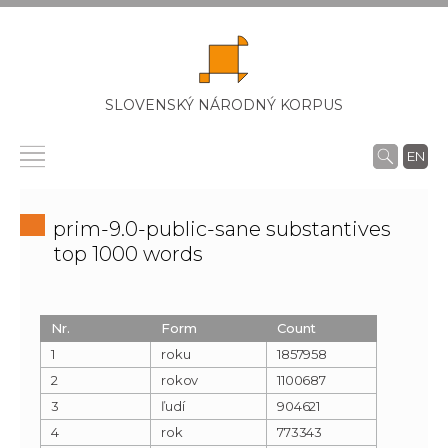
SLOVENSKÝ NÁRODNÝ KORPUS
EN
prim-9.0-public-sane substantives
top 1000 words
Nr.
Form
Count
1
roku
1857958
2
rokov
1100687
3
ľudí
904621
4
rok
773343