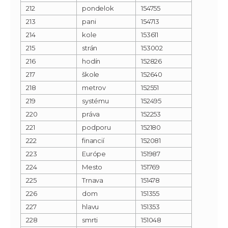
212
pondelok
154755
213
pani
154713
214
kole
153611
215
strán
153002
216
hodín
152826
217
škole
152640
218
metrov
152551
219
systému
152495
220
práva
152253
221
podporu
152180
222
financií
152081
223
Európe
151987
224
Mesto
151769
225
Trnava
151478
226
dom
151355
227
hlavu
151353
228
smrti
151048