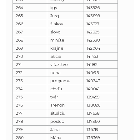
264
ligy
143926
265
Juraj
143899
266
žiakov
143327
267
slovo
142825
268
minúte
142338
269
krajine
142004
270
akcie
141453
271
víťazstvo
141182
272
cena
140615
273
programu
140343
274
chvíľu
140041
275
tvár
139459
276
Trenčín
138826
277
situáciu
137658
278
postup
137360
279
Jána
136719
280
Mária
136369