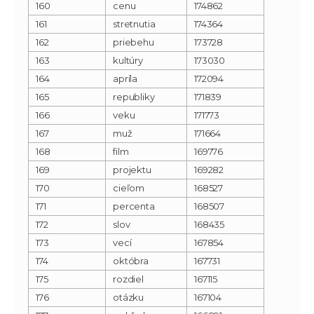
160
cenu
174862
161
stretnutia
174364
162
priebehu
173728
163
kultúry
173030
164
apríla
172094
165
republiky
171839
166
veku
171773
167
muž
171664
168
film
169776
169
projektu
169282
170
cieľom
168527
171
percenta
168507
172
slov
168435
173
vecí
167854
174
októbra
167731
175
rozdiel
167115
176
otázku
167104