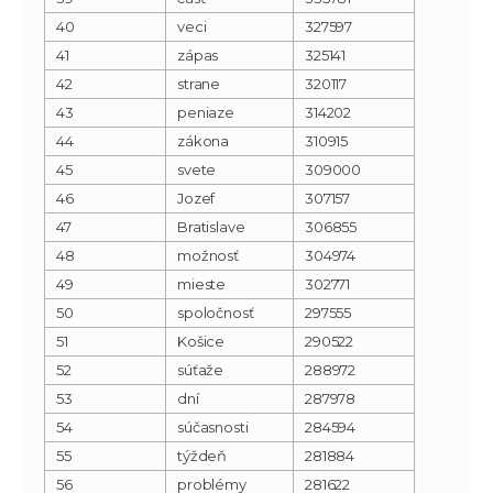
40
veci
327597
41
zápas
325141
42
strane
320117
43
peniaze
314202
44
zákona
310915
45
svete
309000
46
Jozef
307157
47
Bratislave
306855
48
možnosť
304974
49
mieste
302771
50
spoločnosť
297555
51
Košice
290522
52
súťaže
288972
53
dní
287978
54
súčasnosti
284594
55
týždeň
281884
56
problémy
281622