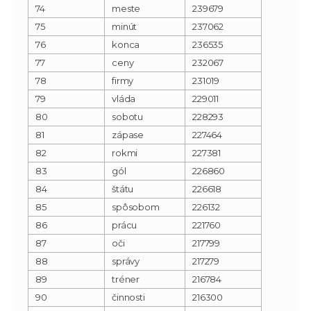
74
meste
239679
75
minút
237062
76
konca
236535
77
ceny
232067
78
firmy
231019
79
vláda
229011
80
sobotu
228293
81
zápase
227464
82
rokmi
227381
83
gól
226860
84
štátu
226618
85
spôsobom
226132
86
prácu
221760
87
oči
217799
88
správy
217279
89
tréner
216784
90
činnosti
216300