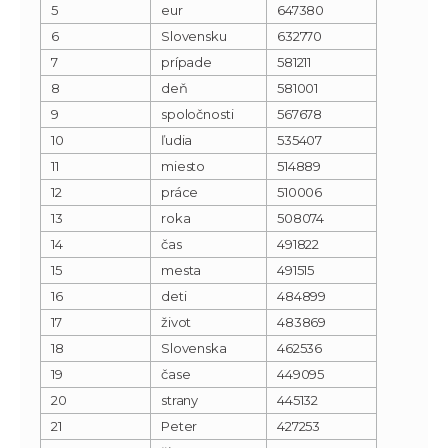
5
eur
647380
6
Slovensku
632770
7
prípade
581211
8
deň
581001
9
spoločnosti
567678
10
ľudia
535407
11
miesto
514889
12
práce
510006
13
roka
508074
14
čas
491822
15
mesta
491515
16
deti
484899
17
život
483869
18
Slovenska
462536
19
čase
449095
20
strany
445132
21
Peter
427253