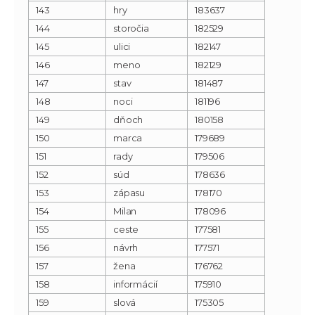
143
hry
183637
144
storočia
182529
145
ulici
182147
146
meno
182129
147
stav
181487
148
noci
181196
149
dňoch
180158
150
marca
179689
151
rady
179506
152
súd
178636
153
zápasu
178170
154
Milan
178096
155
ceste
177581
156
návrh
177571
157
žena
176762
158
informácií
175910
159
slová
175305