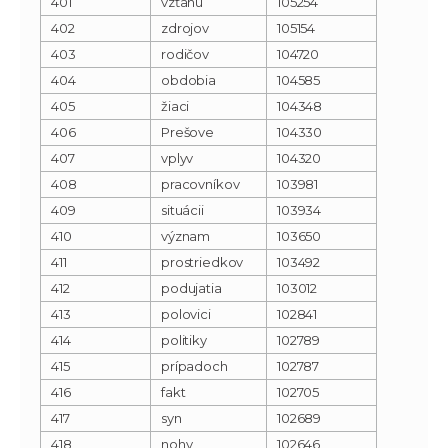
401
vzťahu
105254
402
zdrojov
105154
403
rodičov
104720
404
obdobia
104585
405
žiaci
104348
406
Prešove
104330
407
vplyv
104320
408
pracovníkov
103981
409
situácii
103934
410
význam
103650
411
prostriedkov
103492
412
podujatia
103012
413
polovici
102841
414
politiky
102789
415
prípadoch
102787
416
fakt
102705
417
syn
102689
418
nohy
102646