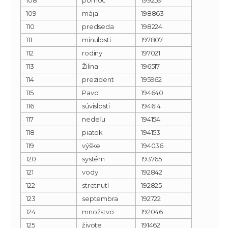
109
mája
198863
110
predseda
198224
111
minulosti
197807
112
rodiny
197021
113
Žilina
196517
114
prezident
195962
115
Pavol
194640
116
súvislosti
194614
117
nedeľu
194154
118
piatok
194153
119
výške
194036
120
systém
193765
121
vody
192842
122
stretnutí
192825
123
septembra
192722
124
množstvo
192046
125
živote
191462