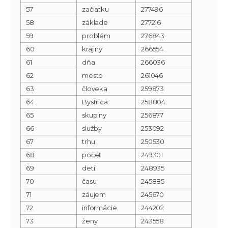
57
začiatku
277496
58
základe
277216
59
problém
276843
60
krajiny
266554
61
dňa
266036
62
mesto
261046
63
človeka
259873
64
Bystrica
258804
65
skupiny
256877
66
služby
253092
67
trhu
250530
68
počet
249301
69
detí
248935
70
času
245885
71
záujem
245670
72
informácie
244202
73
ženy
243558