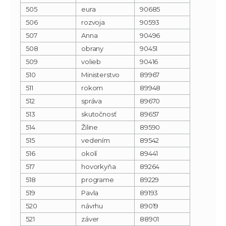
505
eura
90685
506
rozvoja
90593
507
Anna
90496
508
obrany
90451
509
volieb
90416
510
Ministerstvo
89967
511
rokom
89948
512
správa
89670
513
skutočnosť
89657
514
Žiline
89590
515
vedením
89542
516
okolí
89441
517
hovorkyňa
89264
518
programe
89229
519
Pavla
89193
520
návrhu
89019
521
záver
88901