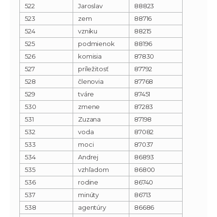
522
Jaroslav
88823
523
zem
88716
524
vzniku
88215
525
podmienok
88196
526
komisia
87830
527
príležitosť
87792
528
členovia
87768
529
tváre
87451
530
zmene
87283
531
Zuzana
87198
532
voda
87082
533
moci
87037
534
Andrej
86893
535
vzhľadom
86800
536
rodine
86740
537
minúty
86713
538
agentúry
86686