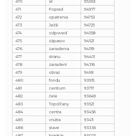
470
síl
95363
471
Poprad
94977
472
opatrenia
94753
473
Ježiš
94725
474
odpoveď
94558
475
zápasov
94521
476
zariadenia
94519
477
stranu
94401
478
zariadení
94316
479
obraz
94161
480
fondu
93915
481
centrum
93717
482
čele
93649
483
Topoľčany
93521
484
centra
93456
485
vnútra
93411
486
stave
93336
487
brankár
93023