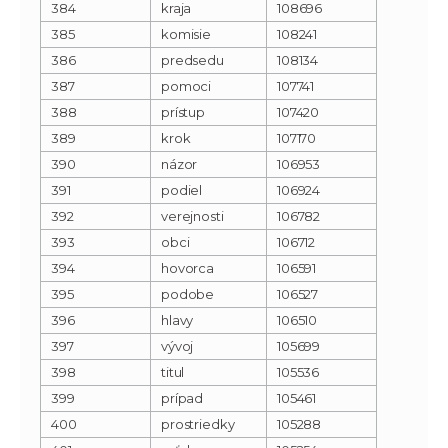
384
kraja
108696
385
komisie
108241
386
predsedu
108134
387
pomoci
107741
388
prístup
107420
389
krok
107170
390
názor
106953
391
podiel
106924
392
verejnosti
106782
393
obci
106712
394
hovorca
106591
395
podobe
106527
396
hlavy
106510
397
vývoj
105699
398
titul
105536
399
prípad
105461
400
prostriedky
105288