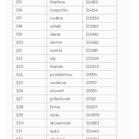
315
Martina
124183
316
rozpočtu
124104
317
rodina
123930
318
súťaži
123563
319
dane
123492
320
dome
123462
321
území
123281
322
sily
123209
323
Marián
122303
324
problémov
121974
325
vedenie
121757
326
úroveň
121555
327
príležitosti
121321
328
firma
121207
329
súdu
120876
330
skúsenosti
120823
331
auto
120445
332
situácie
120282