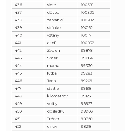
436
siete
100381
437
dôvod
100305
438
zahraničí
100282
439
stránke
100162
440
vzťahy
100117
441
akcií
100032
442
Zvolen
99878
443
Smer
99684
444
mama
99330
445
futbal
99283
446
Jana
99209
447
šťastie
99198
448
kilometrov
99125
449
voľby
98927
450
dôsledku
98903
451
Tréner
98369
452
cirkvi
98218