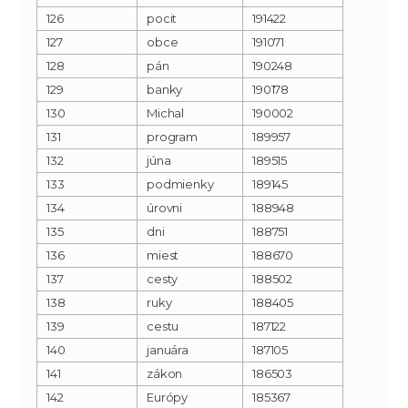
126
pocit
191422
127
obce
191071
128
pán
190248
129
banky
190178
130
Michal
190002
131
program
189957
132
júna
189515
133
podmienky
189145
134
úrovni
188948
135
dni
188751
136
miest
188670
137
cesty
188502
138
ruky
188405
139
cestu
187122
140
januára
187105
141
zákon
186503
142
Európy
185367