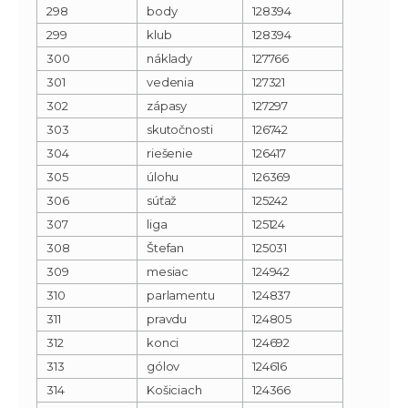
298
body
128394
299
klub
128394
300
náklady
127766
301
vedenia
127321
302
zápasy
127297
303
skutočnosti
126742
304
riešenie
126417
305
úlohu
126369
306
súťaž
125242
307
liga
125124
308
Štefan
125031
309
mesiac
124942
310
parlamentu
124837
311
pravdu
124805
312
konci
124692
313
gólov
124616
314
Košiciach
124366