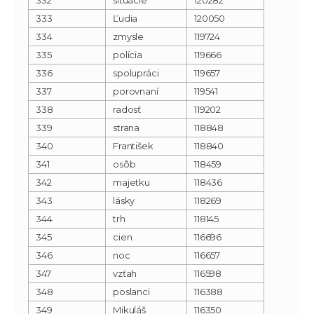
333
Ľudia
120050
334
zmysle
119724
335
polícia
119666
336
spolupráci
119657
337
porovnaní
119541
338
radosť
119202
339
strana
118848
340
František
118840
341
osôb
118459
342
majetku
118436
343
lásky
118269
344
trh
118145
345
cien
116696
346
noc
116657
347
vzťah
116598
348
poslanci
116388
349
Mikuláš
116350