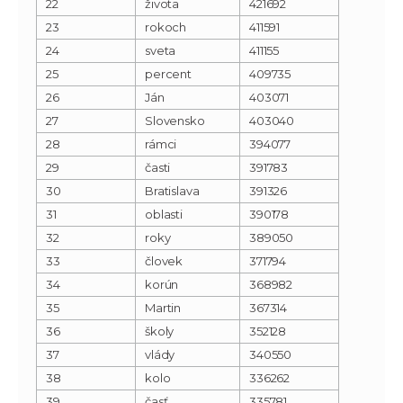
22
života
421692
23
rokoch
411591
24
sveta
411155
25
percent
409735
26
Ján
403071
27
Slovensko
403040
28
rámci
394077
29
časti
391783
30
Bratislava
391326
31
oblasti
390178
32
roky
389050
33
človek
371794
34
korún
368982
35
Martin
367314
36
školy
352128
37
vlády
340550
38
kolo
336262
39
časť
335781