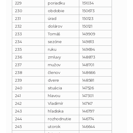
229
poriadku
151034
230
obdobie
150673
231
úrad
150123
232
dolárov
150121
233
Tomáš
149909
234
sezóne
149813
235
ruku
149694
236
zmluvy
148873
237
mužov
148701
238
členov
148666
239
dvere
148581
240
situácia
147526
241
hlavou
147301
242
Vladimír
147147
243
hľadiska
146797
244
rozhodnutie
146774
245
utorok
146644